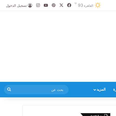
℉
93
‫X
فيسبوك
بينتيريست
‫YouTube
انستقرام
تسجيل الدخول
القاهرة
بحث
ة
المزيد
عن