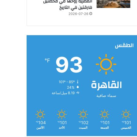
المصرية روحها في محطتين
فارقتين في التاريخ
2026-07-26
الطقس
93
℉
القاهرة
101º - 85º
24%
8.19 ميل/ساعة
سماء صافية
104
101
102
101
101
℉
℉
℉
℉
℉
الخميس
الجمعة
السبت
الأحد
الأثنين