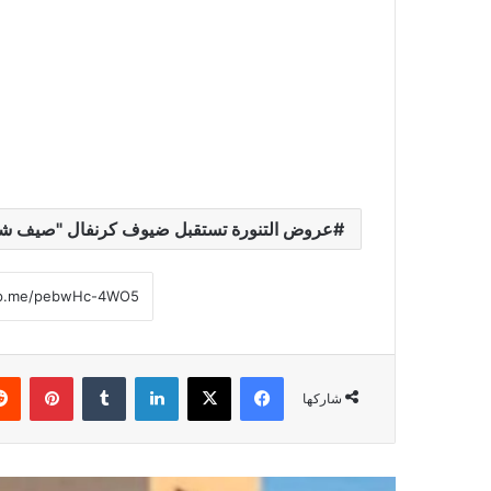
عروض التنورة تستقبل ضيوف كرنفال "صيف شباب
فيسبوك
‫X
لينكدإن
‏Tumblr
بينتيريست
شاركها