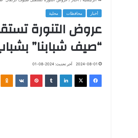
أخبار
محافظات
محلية
عروض التنورة تستق
“صيف شبابنا” بشباب
2024-08-01
آخر تحديث: 2024-08-01
فيسبوك
‫X
لينكدإن
‏Tumblr
بينتيريست
‏VKontakte
klassniki