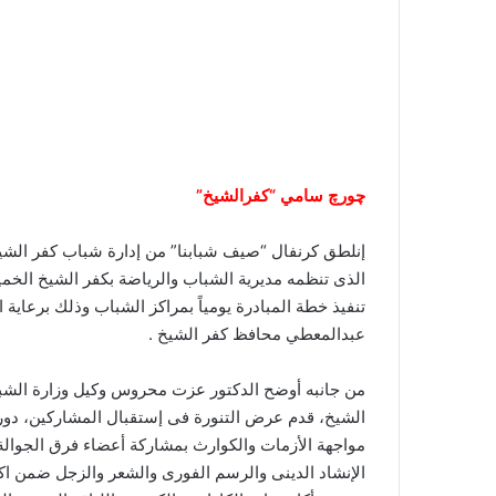
چورچ سامي “كفرالشيخ”
إنلطق كرنفال “صيف شبابنا” من إدارة شباب كفر الشي
الذى تنظمه مديرية الشباب والرياضة بكفر الشيخ الخم
تنفيذ خطة المبادرة يومياً بمراكز الشباب وذلك برعاية
عبدالمعطي محافظ كفر الشيخ .
من جانبه أوضح الدكتور عزت محروس وكيل وزارة الشباب
الشيخ، قدم عرض التنورة فى إستقبال المشاركين، دورة 
مواجهة الأزمات والكوارث بمشاركة أعضاء فرق الجوالة
الإنشاد الدينى والرسم الفورى والشعر والزجل ضمن اك