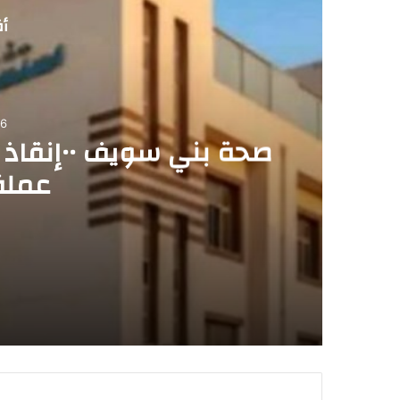
أق
06
صحة بني 
عملة
2026-08-06
صحة بني سويف ٠٠إنقاذ طفلة من الاختناق بعد ابتلاع عملة معدنية
2026-08-06