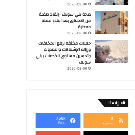
2026-08-06
صحة بني سويف ٠٠إنقاذ طفلة
من الاختناق بعد ابتلاع عملة
معدنية
2026-08-06
حملات مكثفه لرفع المخلفات
وإزالة الإشغالات والتعديات
وتحسين مستوى الخدمات ببني
سويف
2026-08-06
إتبعنا
756k
0
متابعون
Fans