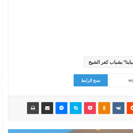
نا" بشباب كفر الشيخ
نسخ الرابط
‏Reddit
‏VKontakte
Odnoklassniki
‫Pocket
سكايب
ماسنجر
مشاركة عبر البريد
طباعة