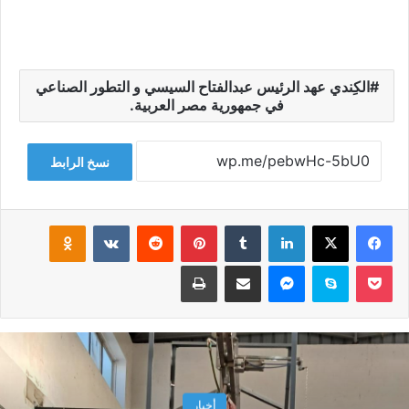
الكِندي عهد الرئيس عبدالفتاح السيسي و التطور الصناعي
في جمهورية مصر العربية.
نسخ الرابط
فيسبوك
‫X
لينكدإن
‏Tumblr
بينتيريست
‏Reddit
‏VKontakte
Odnoklassniki
‫Pocket
سكايب
ماسنجر
مشاركة عبر البريد
طباعة
أخبار