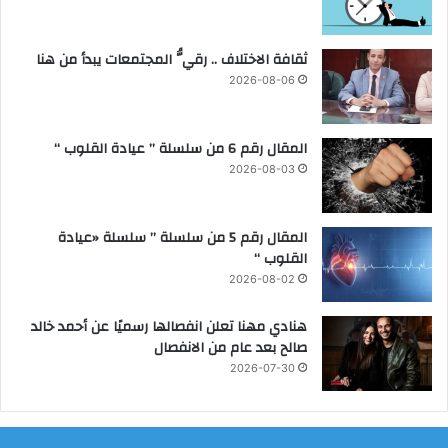
ع
غ
ل
م
ثقافة الاختلاف .. رقيُّ المجتمعات يبدأ من هنا
ا
ا
ج
ل
2026-08-06
ا
ظ
ل
ر
ع
و
المقال رقم 6 من سلسلة ” عيادة القلوب “
ق
ف
2026-08-03
م
ا
ب
ل
ف
ص
المقال رقم 5 من سلسلة ” سلسلة «عيادة
ا
ح
القلوب “
ع
ي
2026-08-02
ل
ة
ي
ا
هنادي مهنا تعلن انفصالها رسميًا عن أحمد خالد
ة
ل
صالح بعد عام من الانفصال
ص
2026-07-30
ع
ب
ة