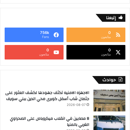
إتبعنا
756k
0
متابعون
Fans
0
0
متابعون
متابعون
حوادث
الاجهزه الامنيه تكثف جهودها لكشف العثور على
جثمان شاب أسفل كوبرى محي الدين ببني سويف
2026-08-07
8 مصابين في انقلاب ميكروباص على الصحراوي
الغربي بالمنيا