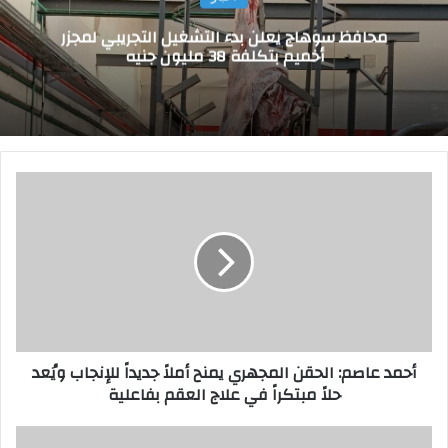
محافظ سوهاج يعلن بدء التشغيل التجريبي لمجزر
أخميم بتكلفة 38 مليون جنيه
أ
ح
م
د
ع
ا
ص
م
:
أحمد عاصم: الحقن المجهري يمنح أملاً جديداً للإنجاب ويُعد
ا
حلاً مبتكراً في علاج العقم بفاعلية
ل
ح
ق
ا