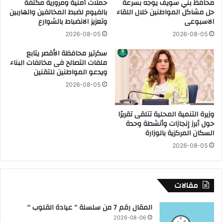
ل
محافظ بني سويف يوجه بسرعة
حملات أمنية ومرورية مكثفة
ا
حل مشاكل المواطنين خلال اللقاء
بالفيوم لضبط المخالفين والهاربين
ل
ل
الاسبوعى
وتعزيز الانضباط بالشوارع
إ
ت
ن
ض
2026-08-05
2026-08-05
ج
ح
سكرتير محافظة الأقصر يتابع
ا
ي
ملفات التصالح فى مخالفات البناء
ب
ة
ويدعو المواطنين للتقنين
و
و
يُ
ا
2026-08-05
ع
ل
د
ع
وزيرة التنمية المحلية تتلقى تقريرًا
ح
م
حول أبرز إنجازات وأنشطة وحدة
ل
ل
السكان المركزية بالوزارة
اً
ا
2026-08-05
م
ل
ب
إ
ت
ن
ك
س
مقالات
ر
ا
اً
ن
المقال رقم 7 من سلسلة ” عيادة القلوب “
ف
ي
2026-08-06
ي
ر