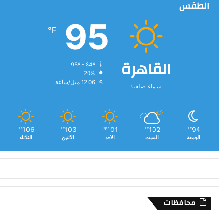
الطقس
95
℉
القاهرة
95º - 84º
20%
12.06 ميل/ساعة
سماء صافية
106
103
101
102
94
℉
℉
℉
℉
℉
الجمعة
السبت
الأحد
الأثنين
الثلاثاء
محافظات