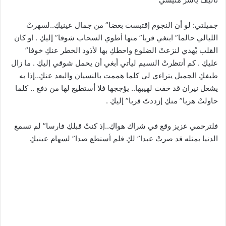
جميلتي: لو أن النجوم إقتبست بعضا” من جمال عينيكِ..لسهرتْ
الليالي حالما” ابتغي قربا” منها أطوي السحاب شوقا” إليكِ . او كان
القلب يْهدي لنزعتْ الضلوع واحطكِ بها لأذود الخطر عنكِ خوفا”
عليكِ . كم أنتظرتْ النسيم ليأتي أبغي أن يحمل شوقي إليكِ . ما زال
طيفكِ الجميل يتراءي لي كلما هممت بالنسيان والبعد عنكِ..إذا به
يشعل نيران قد خفت لهيبها.. يؤججها فلا أستطيع لها من دفع .. كلما
حاولتْ هربا” منكِ إزددتّ قربا” إليكِ .
فلترحمي عزيز وقع في شراك هواكِ..إذ كنتْ قبلكِ فارسا” لم تسمع
الدنيا بمثله قد صرتْ عبدا” لكِ فلم أستطع صدا” لسهام عينيكِ