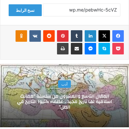
نسخ الرابط
فيسبوك
‫X
لينكدإن
‏Tumblr
بينتيريست
‏Reddit
‏VKontakte
Odnoklassniki
‫Pocket
سكايب
ماسنجر
مشاركة عبر البريد
طباعة
أدب
المقال التاسع والعشرون من سلسلة “ممالك
اسلامية لها تاريخ مجيد .. عظماء كتبوا التاريخ في
الظل”