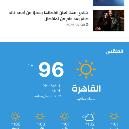
ف
ي
هنادي مهنا تعلن انفصالها رسميًا عن أحمد خالد
د
صالح بعد عام من الانفصال
ع
م
2026-07-30
ا
ل
ت
ن
الطقس
م
96
ي
℉
ة
القاهرة
101º - 84º
16%
8.37 ميل/ساعة
سماء صافية
106
103
101
102
101
℉
℉
℉
℉
℉
الجمعة
السبت
الأحد
الأثنين
الثلاثاء