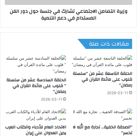
ل
ض
وزيرة التضامن الاجتماعي تشارك في جلسة حول دور الفن
ت
ا
المستدام في دعم التنمية
ع
م
ا
ن
و
ا
ن
ل
مقالات ذات صلة
م
ا
ع
ج
ا
ت
ل
م
ه
ا
الحلقة التاسعة عشر من “سلسلة
ن
ع
قلوب على مائدة القرآن في
الحلقة السادسة عشر من سلسلة
د
ي
رمضان”
” قلوب على مائدة القرآن في
ف
ت
رمضان”
2026-03-11
ي
ش
2026-03-11
ق
ا
ط
ر
ا
ك
ع
ف
ا
“الصدقة الخفية… تجارة مع الله لا
الاتحاد العام للأدباء والكتاب العرب
ي
تخسر”
يدين العدوان على إيران
ل
ج