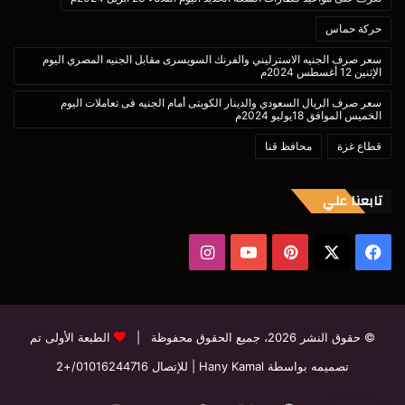
حركة حماس
سعر صرف الجنيه الاسترليني والفرنك السويسرى مقابل الجنيه المصري اليوم
الإثنين 12 أغسطس 2024م
سعر صرف الريال السعودي والدينار الكويتى أمام الجنيه فى تعاملات اليوم
الخميس الموافق 18يوليو 2024م
قطاع غزة
محافظ قنا
تابعنا علي
‫X
فيسبوك
بينتيريست
‫YouTube
انستقرام
© حقوق النشر 2026، جميع الحقوق محفوظة |
الطبعة الأولى تم
تصميمه بواسطة Hany Kamal
| للإتصال
01016244716/+2