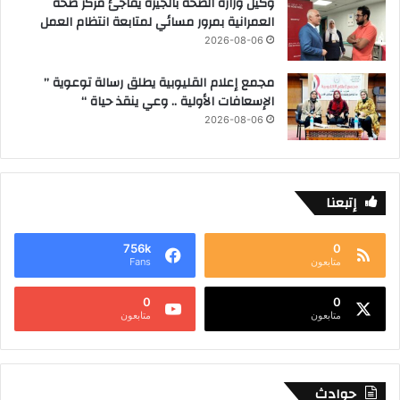
وكيل وزارة الصحة بالجيزة يفاجئ مركز صحة
العمرانية بمرور مسائي لمتابعة انتظام العمل
2026-08-06
مجمع إعلام القليوبية يطلق رسالة توعوية ”
الإسعافات الأولية .. وعي ينقذ حياة “
2026-08-06
إتبعنا
756k
0
متابعون
Fans
0
0
متابعون
متابعون
حوادث