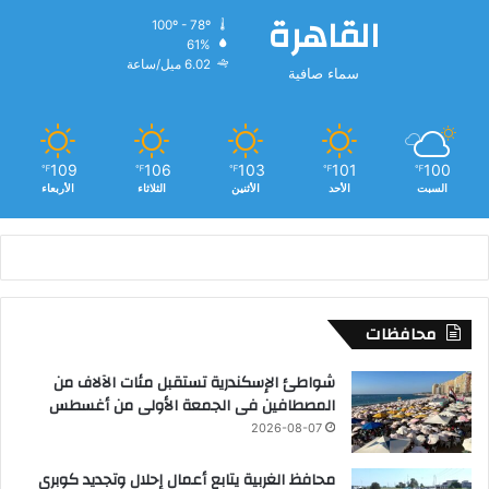
القاهرة
100º - 78º
61%
6.02 ميل/ساعة
سماء صافية
109
106
103
101
100
℉
℉
℉
℉
℉
السبت
الأحد
الأثنين
الثلاثاء
الأربعاء
محافظات
شواطئ الإسكندرية تستقبل مئات الآلاف من
المصطافين فى الجمعة الأولى من أغسطس
2026-08-07
محافظ الغربية يتابع أعمال إحلال وتجديد كوبري