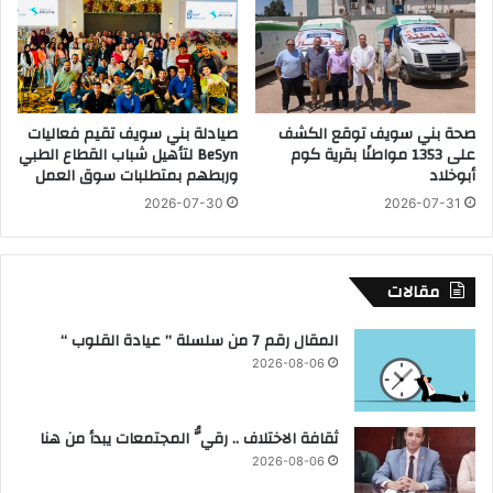
"
ة
ر
ب
و
ا
س
ل
ا
ق
ل
صحة بني سويف توقع الكشف
صيادلة بني سويف تقيم فعاليات
ل
"
على 1353 مواطنًا بقرية كوم
BeSyn لتأهيل شباب القطاع الطبي
ي
ا
أبوخلاد
وربطهم بمتطلبات سوق العمل
و
ل
2026-07-30
2026-07-31
ب
ر
ي
ا
ة
ئ
د
مقالات
ة
ع
المقال رقم 7 من سلسلة ” عيادة القلوب “
ا
2026-08-06
ل
م
ي
ثقافة الاختلاف .. رقيُّ المجتمعات يبدأ من هنا
ا
2026-08-06
ف
ي