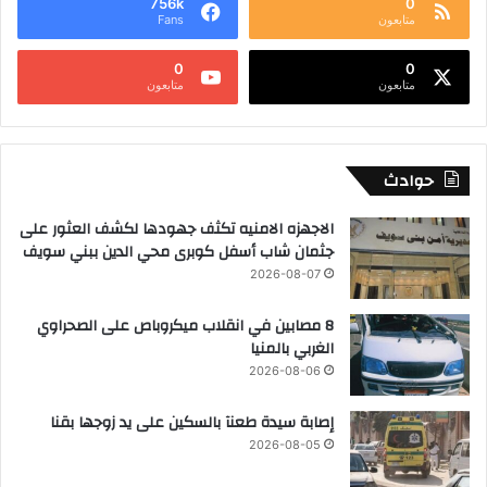
756k
0
متابعون
Fans
0
0
متابعون
متابعون
حوادث
الاجهزه الامنيه تكثف جهودها لكشف العثور على
جثمان شاب أسفل كوبرى محي الدين ببني سويف
2026-08-07
8 مصابين في انقلاب ميكروباص على الصحراوي
الغربي بالمنيا
2026-08-06
إصابة سيدة طعنآ بالسكين على يد زوجها بقنا
2026-08-05