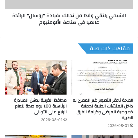
م
ل
ع
ت
الشيمي يلتقي وفدا من تحالف بقيادة "روسال" الرائدة
و
ق
عالميا في صناعة الألومنيوم
ض
ي
ت
و
ح
ف
ص
د
مقالات ذات صلة
د
ا
ل
م
ق
ن
ب
ت
ا
ح
ل
ا
أ
ل
م
ف
ا
الصحة تحظر التصوير غير المصرح به
محافظ الغربية يدشن المبادرة
ب
داخل المنشآت الطبية لحماية
الرئاسية 100 يوم صحة للعام
ل
ق
خصوصية المرضى وكرامة الفرق
الرابع على التوالى
م
ي
الطبية
ث
ا
2026-08-01
ا
د
2026-08-01
ل
ة
ي