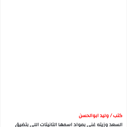
كتب / وليد ابوالحسن
السعد وزيته غني بمواد اسمها التانيتات اللي بتضيق