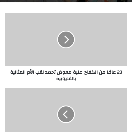
2
3
ع
ا
مً
ا
م
ن
ا
23 عامًا من الكفاح: علية معوض تحصد لقب الأم المثالية
ل
بالقليوبية
ك
ف
ا
ا
ح
ل
:
ش
ع
ي
ل
م
ي
ي
ة
ي