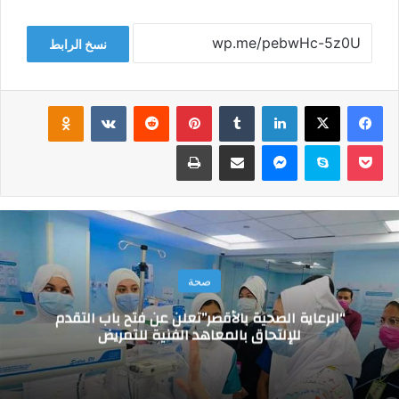
نسخ الرابط
فيسبوك
‫X
لينكدإن
‏Tumblr
بينتيريست
‏Reddit
‏VKontakte
Odnoklassniki
‫Pocket
سكايب
ماسنجر
مشاركة عبر البريد
طباعة
صحة
“الرعاية الصحية بالأقصر”تعلن عن فتح باب التقدم
للإلتحاق بالمعاهد الفنية للتمريض