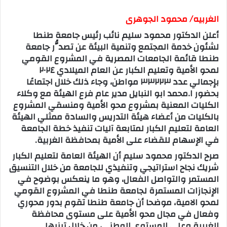
الغربيه/ محمود الجوهرى
أعلن الدكتور محمود سليم نائب رئيس جامعة طنطا
لشئون خدمة المجتمع وتنمية البيئة عن تصدُّر جامعة
طنطا قائمة الجامعات المصرية في المشروع القومي
لمحو الأمية وتعليم الكبار عن العام الميلادي ٢٠٢٤
بإجمالي عدد ٣٣٢٢٣ مواطن، وجاء ذلك خلال اجتماعًا
بحضور ا.محمد ابو النبايل مدير عام فرع الهيئة مع وكلاء
الكليات المعنية بمشروع محو الأمية ومنسقي المشروع
بالكليات من أعضاء هيئة التدريس والسادة ممثلي الهيئة
العامة لتعليم الكبار لمتابعة آليات تنفيذ خطة الجامعة
في الإسهام للقضاء على الأمية بمحافظة الغربية.
صرح الدكتور محمود سليم أن الهيئة العامة لتعليم الكبار
شريك نجاح استراتيجي وتنفيذي للجامعة من خلال التنسيق
المستمر والتواصل الفعال، وهو ما ينعكس بوضوح في
الإنجازات المستمرة لجامعة طنطا في المشروع القومي
لمحو الامية، موضحا أن جامعة طنطا تقوم بدور محوري
وفعال في مجال محو الأمية على مستوى محافظة
الغربية وعلى المستوى الوطني، من خلال تبنيها