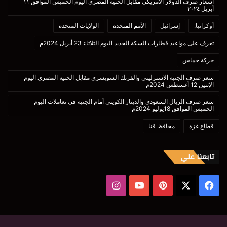
أسعار صرف الدولار الأمريكي مقابل الجنيه المصري اليوم الخميس الموافق ١١
أبريل ٢٠٢٤
أوكرانيا:
إسرائيل
الأمم المتحدة
الولايات المتحدة
تعرف على مواعيد قطارات السكة الحديد اليوم الثلاثاء 23 أبريل 2024م
حركة حماس
سعر صرف الجنيه الاسترليني والفرنك السويسرى مقابل الجنيه المصري اليوم
الإثنين 12 أغسطس 2024م
سعر صرف الريال السعودي والدينار الكويتى أمام الجنيه فى تعاملات اليوم
الخميس الموافق 18يوليو 2024م
قطاع غزة
محافظ قنا
تابعنا علي
‫X
فيسبوك
بينتيريست
‫YouTube
انستقرام