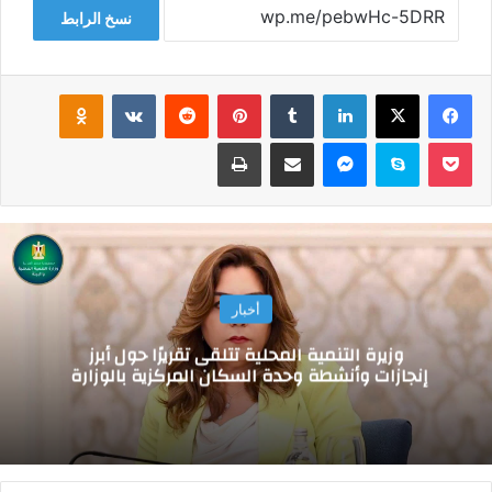
نسخ الرابط
فيسبوك
‫X
لينكدإن
‏Tumblr
بينتيريست
‏Reddit
‏VKontakte
Odnoklassniki
‫Pocket
سكايب
ماسنجر
مشاركة عبر البريد
طباعة
أخبار
وزيرة التنمية المحلية تتلقى تقريرًا حول أبرز
إنجازات وأنشطة وحدة السكان المركزية بالوزارة