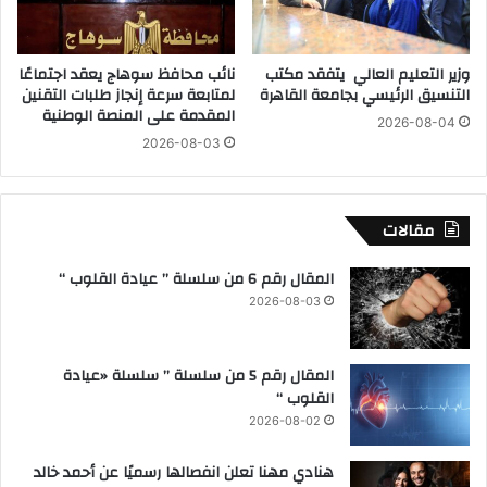
ة
ل
ف
ي
ت
ة
وزير التعليم العالي يتفقد مكتب
نائب محافظ سوهاج يعقد اجتماعًا
ا
ج
التنسيق الرئيسي بجامعة القاهرة
لمتابعة سرعة إنجاز طلبات التقنين
ك
ن
المقدمة على المنصة الوطنية
ة
2026-08-04
و
2026-08-03
ب
خ
ا
ن
مقالات
ي
و
المقال رقم 6 من سلسلة ” عيادة القلوب “
ن
2026-08-03
س
ف
ي
المقال رقم 5 من سلسلة ” سلسلة «عيادة
غ
القلوب “
ز
ة
2026-08-02
هنادي مهنا تعلن انفصالها رسميًا عن أحمد خالد