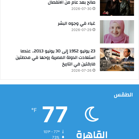
صالح بعد عام من الانفصال
2026-07-30
غباء في وجوه البشر
2026-07-29
23 يوليو 1952 إلى 30 يونيو 2013.. عندما
استعادت الدولة المصرية روحها في محطتين
فارقتين في التاريخ
2026-07-26
الطقس
77
℉
القاهرة
101º - 77º
73%