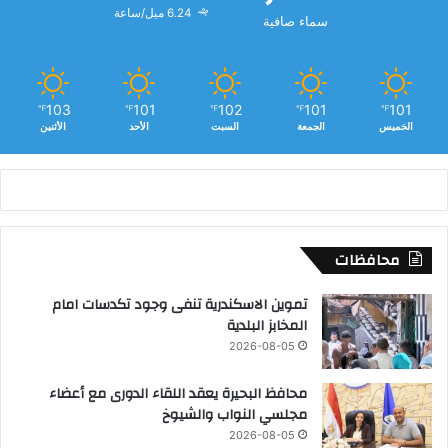
6.24 ميل/ساعة
سماء صافية
103
101
102
101
101
℉
℉
℉
℉
℉
الخميس
الجمعة
السبت
الأحد
الأثنين
محافظات
تموين الاسكندرية تنفى وجود تكدسات امام
المخابز البلدية
2026-08-05
محافظ البحيرة يعقد اللقاء الدورى مع أعضاء
مجلسي النواب والشيوخ
2026-08-05