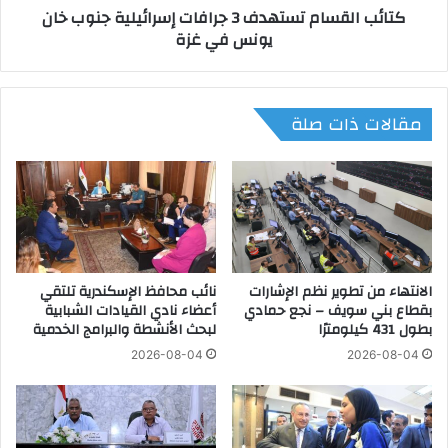
كتائب القسام تستهدف 3 جرافات إسرائيلية جنوب خان
ر
ا
يونس في غزة
ا
م
ن
ت
ي
س
ا
ت
مقالات ذات صلة
ب
ه
ت
د
ز
ف
و
3
ي
ج
د
ر
ر
ا
و
ف
س
الانتهاء من تطوير نظم الإشارات
نائب محافظ الإسكندرية تلتقي
ا
بقطاع بني سويف – نجع حمادي
أعضاء نادي القيادات الشبابية
ي
ت
بطول 431 كيلومترًا
لبحث الأنشطة والبرامج الخدمية
ا
إ
ب
س
2026-08-04
2026-08-04
أ
ر
س
ا
ل
ئ
ح
ي