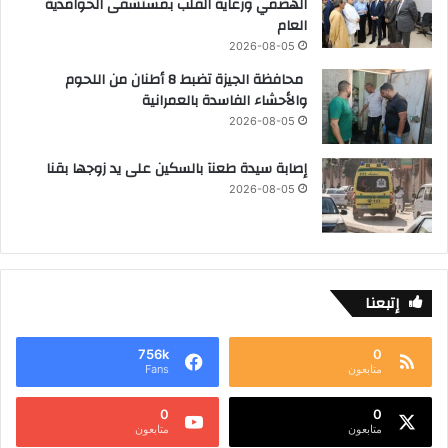
الهضمي ورعاية القلب بمستشفى الحوامدية
العام
2026-08-05
محافظة الجيزة تضبط 8 أطنان من اللحوم
والأحشاء الفاسدة بالعمرانية
2026-08-05
إصابة سيدة طعنآ بالسكين على يد زوجها بقنا
2026-08-05
إتبعنا
756k
0
متابعون
Fans
0
0
متابعون
متابعون