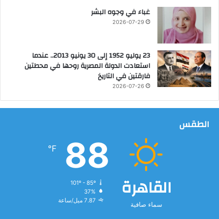
ص
غباء في وجوه البشر
ا
2026-07-29
ل
ح
ة
23 يوليو 1952 إلى 30 يونيو 2013.. عندما
ل
استعادت الدولة المصرية روحها في محطتين
ل
فارقتين في التاريخ
ا
2026-07-26
س
ت
ه
الطقس
ل
ا
88
ك
℉
ا
ل
ا
القاهرة
د
101º - 85º
37%
م
7.87 ميل/ساعة
ي
سماء صافية