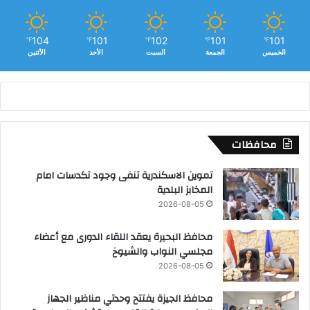
104
101
102
101
101
℉
℉
℉
℉
℉
الخميس
الجمعة
السبت
الأحد
الأثنين
محافظات
تموين الاسكندرية تنفى وجود تكدسات امام
المخابز البلدية
2026-08-05
محافظ البحيرة يعقد اللقاء الدورى مع أعضاء
مجلسي النواب والشيوخ
2026-08-05
محافظ الجيزة يفتتح وحدتي مناظير الجهاز