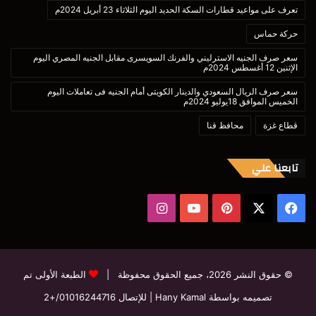
تعرف على مواعيد قطارات السكة الحديد اليوم الثلاثاء 23 أبريل 2024م
حركة حماس
سعر صرف الجنيه الاسترليني والفرنك السويسرى مقابل الجنيه المصري اليوم
الإثنين 12 أغسطس 2024م
سعر صرف الريال السعودي والدينار الكويتى أمام الجنيه فى تعاملات اليوم
الخميس الموافق 18يوليو 2024م
قطاع غزة
محافظ قنا
تابعنا علي
‫X
فيسبوك
بينتيريست
‫YouTube
انستقرام
© حقوق النشر 2026، جميع الحقوق محفوظة |
الطبعة الأولى تم
تصميمه بواسطة Hany Kamal
| للإتصال
01016244716/+2