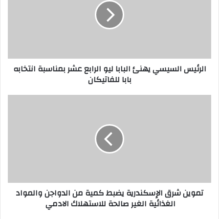
ئ
ي
س
ا
ل
س
الرئيس السيسي يهنئ البابا ليو الرابع عشر بمناسبة انتخابه
ي
بابا للفاتيكان
س
ي
ي
ت
ه
م
ن
و
ئ
ي
ا
ن
ل
ش
ب
ر
ا
ق
ب
ا
تموين شرق الإسكندرية يضبط كمية من الدواجن والمواد
ا
ل
الغذائية الغير صالحة للاستهلاك الادمي
ل
إ
ي
س