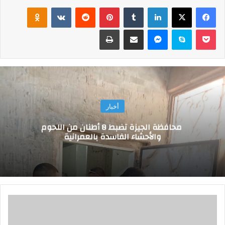
فيسبوك
‫X
لينكدإن
‏Tumblr
بينتيريست
‏Reddit
‏VKontakte
Odnoklassniki
‫Pocket
سكايب
ماسنجر
مشاركة عبر البريد
طباعة
أخبار
محافظة الجيزة تضبط 8 أطنان من اللحوم
والأحشاء الفاسدة بالعمرانية
ا
ل
ر