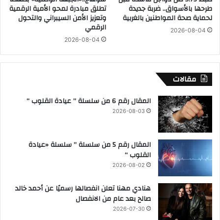
ج
طرحها بالأسواق.. ضربة جديدة
تطلق مبادرة لمحو الأمية الرقمية
ب
ن
لحماية صحة المواطنين بالغربية
وتعزيز الأمن السيبراني والتحول
ه
و
الرقمي
2026-08-04
ب
ا
2026-08-04
ا
ل
ب
م
ا
و
ل
ا
مقالات
ل
د
ف
ا
المقال رقم 6 من سلسلة ” عيادة القلوب “
ا
ل
2026-08-03
ت
غ
ي
ذ
ك
ا
المقال رقم 5 من سلسلة ” سلسلة «عيادة
ا
ئ
القلوب “
ن
ي
2026-08-02
ة
ا
هنادي مهنا تعلن انفصالها رسميًا عن أحمد خالد
ل
صالح بعد عام من الانفصال
غ
ي
2026-07-30
ر