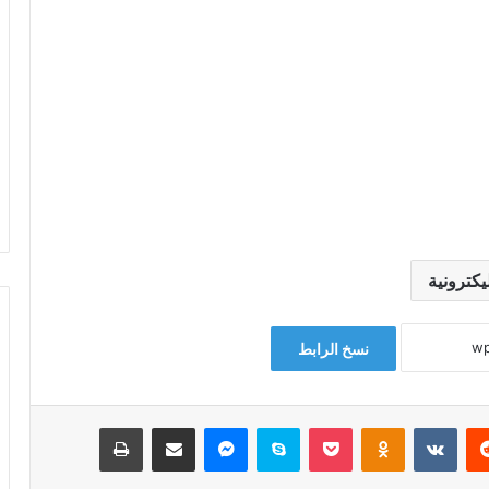
يكترونية
نسخ الرابط
‏Reddit
‏VKontakte
Odnoklassniki
‫Pocket
سكايب
ماسنجر
مشاركة عبر البريد
طباعة