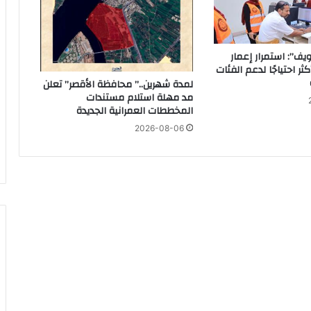
ج
ا
ود لتعبئة الإسطوانات
ر
ا
ف”: استمرار إعمار
ت
كثر احتياجًا لدعم الفئات
ف
لمدة شهرين..” محافظة الأقصر” تعلن
ي
مد مهلة استلام مستندات
 تستقبل وكيل الوزارة الجديد
المخططات العمرانية الجديدة
ب
ل
2026-08-06
د
ة
ب
ا
تقدم للإلتحاق بالمعاهد الفنية للتمريض
ر
ا
م
و
ل
ا
ب
ك