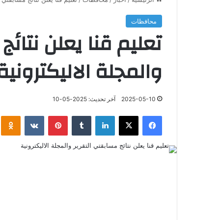
محافظات
تعليم قنا يعلن نتائج
والمجلة الاليكترونية
2025-05-10
آخر تحديث: 2025-05-10
فيسبوك
‫X
لينكدإن
‏Tumblr
بينتيريست
‏VKontakte
klassniki