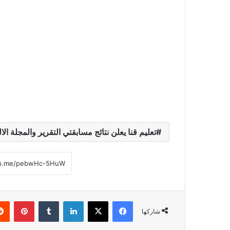
تعليم قنا يعلن نتائج مسابقتي التقرير والمجلة الال
فيسبوك
‫X
لينكدإن
‏Tumblr
بينتيريست
شاركها