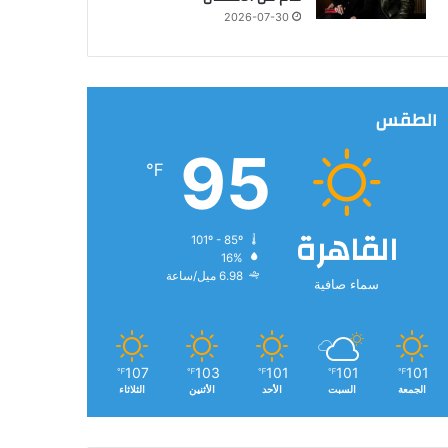
2026-07-30
الطقس
95
℉
القاهرة
101º - 85º
16%
6.98 ميل/ساعة
سماء صافية
107
103
101
101
101
℉
℉
℉
℉
℉
الجمعة
السبت
الأحد
الأثنين
الثلاثاء