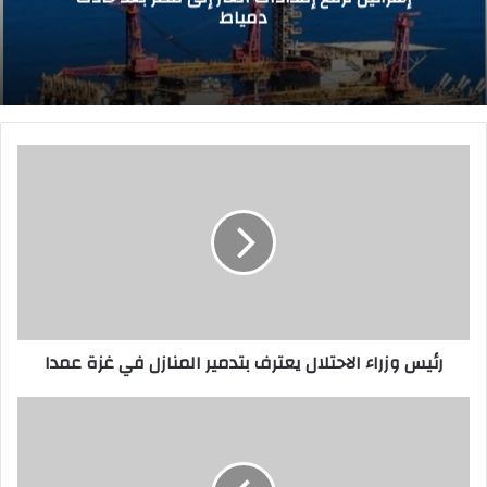
دمياط
ر
ئ
ي
س
و
ز
ر
ا
ء
رئيس وزراء الاحتلال يعترف بتدمير المنازل في غزة عمدا
ا
ل
ا
ر
ح
ئ
ت
ي
ل
س