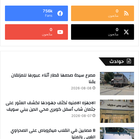
756k
0
متابعون
Fans
0
0
متابعون
متابعون
حوادث
مصرع سيدة صدمها قطار أثناء عبورها للمزلقان
بقنا
2026-08-08
الاجهزه الامنيه تكثف جهودها لكشف العثور على
جثمان شاب أسفل كوبرى محي الدين ببني سويف
2026-08-07
8 مصابين في انقلاب ميكروباص على الصحراوي
الغربي بالمنيا