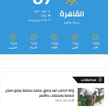
القاهرة
100º - 86º
43%
4.79 ميل/ساعة
سماء صافية
104
107
105
102
100
℉
℉
℉
℉
℉
الأحد
الأثنين
الثلاثاء
الأربعاء
الخميس
محافظات
إزالة 3حالات تعد وغلق منافذ مخالفة ورفع اطنان
قمامة ومخلفات بالأقصر
2026-08-09