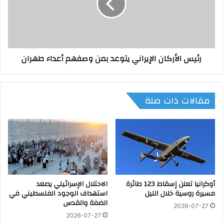
ا
ا
ل
ل
ي
أ
ع
ر
ت
ك
رئيس الأركان الإيراني يتوعد بمن وصفهم أعداء طهران
ر
ا
ف
ن
ب
ا
ت
ل
مقالات ذات صلة
د
إ
م
ي
ي
ر
ر
ا
ا
ن
ل
ي
م
ي
ن
ت
أوكرانيا تعلن إسقاط 123 طائرة
الاحتلال الإسرائيلي يصعد
ا
و
مسيرة روسية خلال الليل
استهداف الوجود الفلسطيني في
ز
ع
الضفة والقدس
ل
د
2026-07-27
ف
ب
2026-07-27