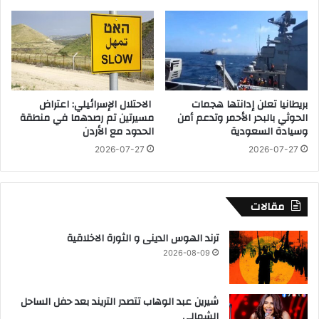
ي
م
غ
ن
ز
و
ة
ص
ع
ف
م
ه
د
م
بريطانيا تعلن إدانتها هجمات
الاحتلال الإسرائيلي: اعتراض
ا
أ
الحوثي بالبحر الأحمر وتدعم أمن
مسيرتين تم رصدهما في منطقة
ع
وسيادة السعودية
الحدود مع الأردن
د
2026-07-27
2026-07-27
ا
ء
ط
ه
مقالات
ر
ا
ترند الهوس الدينى و الثورة الاخلاقية
ن
2026-08-09
شيرين عبد الوهاب تتصدر التريند بعد حفل الساحل
الشمالي