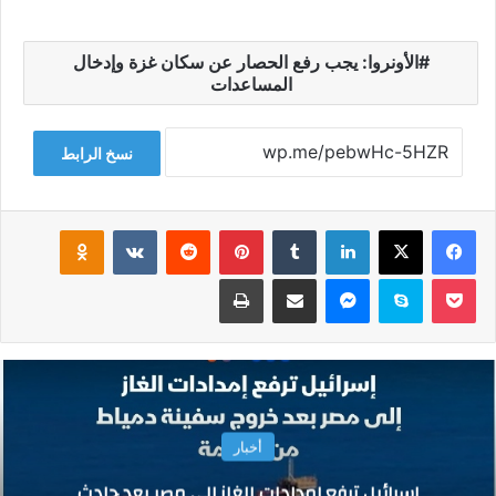
الأونروا: يجب رفع الحصار عن سكان غزة وإدخال
المساعدات
نسخ الرابط
فيسبوك
‫X
لينكدإن
‏Tumblr
بينتيريست
‏Reddit
‏VKontakte
Odnoklassniki
‫Pocket
سكايب
ماسنجر
مشاركة عبر البريد
طباعة
أخبار
إسرائيل ترفع إمدادات الغاز إلى مصر بعد حادث