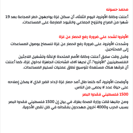
محمد حسونه
أعلنت وكالة الأونروا، اليوم الثلاثاء، أن سكان غزة يواجهون خطر المجاعة بعد 19
شهرا من الصراع والنزوح الجماعي والقيود الصارمة على المساعدات.
الأونروا تشدد علي ضرورة رفع الحصار عن غزة
وشددت الأونروا، على ضرورة رفع الحصار عن غزة للسماح بوصول المساعدات
إلى المحتاجين.
وقبل وقت سابق أعلنت وكالة الأمم المتحدة لإغاثة وتشغيل اللاجئين
الفلسطينيين “الأونروا”، أن لديها آلاف الشاحنات الجاهزة لدخول غزة، كما أعلنت
أن فرقها هناك مستعدة لتوسيع نطاق عمليات تسليم المساعدات.
وأوضحت الأونروا، أنه كلما طال أمد حصار غزة ازداد الضرر الذي لا يمكن إصلاحه
على حياة عدد لا يحصى من الناس.
1500 فلسطيني فقدوا البصر
ومن جانبها قالت وزارة الصحة بغزة، في بيان إن 1500 فلسطيني فقدوا البصر
بسبب الحرب و4000 آخرون مهددون بفقدانه في ظل نقص الأدوية.