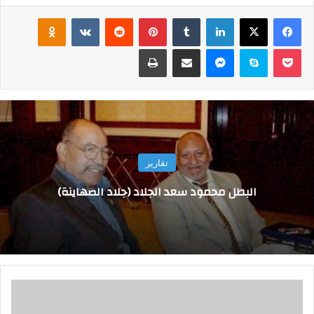
فيسبوك
‫X
لينكدإن
‏Tumblr
بينتيريست
‏Reddit
‏VKontakte
Odnoklassniki
‫Pocket
سكايب
ماسنجر
مشاركة عبر البريد
طباعة
تقارير
البطل محمود سعد الجلاد (جلاد الصهاينة)
ر
ئ