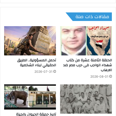
ل
ن
ح
ي
مقالات ذات صلة
ق
ا
ي
ب
ق
ي
ي
ة
ة
:
ل
ا
ل
ل
و
ق
ح
الحلقة الثامنة عشرة من كتاب
تحمل المسؤولية.. الطريق
ا
شهداء الواجب فى حرب مصر ضد
الحقيقي لبناء الشخصية
د
ن
الارهاب
ة
و
2026-07-31
ا
ن
2026-08-01
ل
ي
س
د
ك
ع
ن
م
ي
م
ة
ب
تاريخ حديقة الحيوان بالجيزة
ب
د