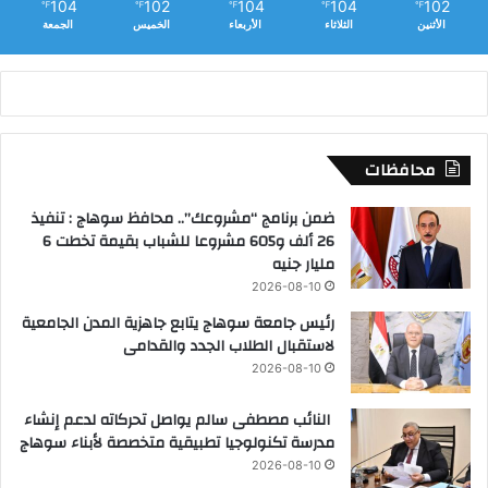
104
102
104
104
102
℉
℉
℉
℉
℉
الأثنين
الثلاثاء
الأربعاء
الخميس
الجمعة
محافظات
ضمن برنامج “مشروعك”.. محافظ سوهاج : تنفيذ
26 ألف و605 مشروعا للشباب بقيمة تخطت 6
مليار جنيه
2026-08-10
رئيس جامعة سوهاج يتابع جاهزية المدن الجامعية
لاستقبال الطلاب الجدد والقدامى
2026-08-10
النائب مصطفى سالم يواصل تحركاته لدعم إنشاء
مدرسة تكنولوجيا تطبيقية متخصصة لأبناء سوهاج
2026-08-10