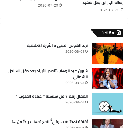
رسالة الى ابن بطل شهيد
ا
أ
2026-07-29
ل
ا
2026-07-30
إ
ل
س
ح
ك
ر
مقالات
ا
ي
ن
ة
ترند الهوس الدينى و الثورة الاخلاقية
ا
ا
ل
ل
2026-08-09
ا
ش
ج
خ
ت
ص
شيرين عبد الوهاب تتصدر التريند بعد حفل الساحل
م
ي
الشمالي
ا
ة
2026-08-08
ع
ل
ي
ل
المقال رقم 7 من سلسلة ” عيادة القلوب “
ت
م
2026-08-06
ق
ر
د
ش
م
ح
ثقافة الاختلاف .. رقيُّ المجتمعات يبدأ من هنا
ه
ي
2026-08-06