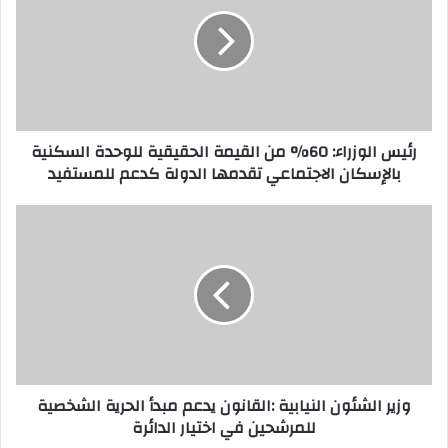
ي
س
ا
ل
و
ز
ر
رئيس الوزراء: 60% من القيمة الحقيقية للوحدة السكنية
ا
بالإسكان الاجتماعي تقدمها الدولة كدعم للمستفيد
ء
:
6
و
0
ز
%
ي
م
ر
ن
ا
ا
ل
ل
ش
ق
ئ
ي
و
وزير الشئون النيابية :القانون يدعم مبدأ الحرية الشخصية
م
ن
للمرشحين في اختيار الدائرة
ة
ا
ا
ل