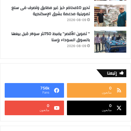
تحرير 10محاضر خبز غير مطابق وتصرف فى سلع
تموينية مدعمة بشرق الإسكندرية
2026-08-09
” تموين الأقصر” يضبط 750لتر سولار قبل بيعها
بالسوق السوداء بإسنا
2026-08-09
إتبعنا
756k
0
متابعون
Fans
0
0
متابعون
متابعون