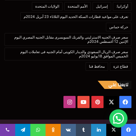
أوكرانيا:
إسرائيل
الأمم المتحدة
الولايات المتحدة
تعرف على مواعيد قطارات السكة الحديد اليوم الثلاثاء 23 أبريل 2024م
حركة حماس
سعر صرف الجنيه الاسترليني والفرنك السويسرى مقابل الجنيه المصري اليوم
الإثنين 12 أغسطس 2024م
سعر صرف الريال السعودي والدينار الكويتى أمام الجنيه فى تعاملات اليوم
الخميس الموافق 18يوليو 2024م
قطاع غزة
محافظ قنا
تابعنا علي
‫X
فيسبوك
بينتيريست
‫YouTube
انستقرام
© حقوق النشر 2026، جميع الحقوق محفوظة |
الطبعة الأولى تم