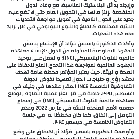
وإيجاد بدائل البلاستيك المناسبة، مع وفاء الدول
المتقدمة بإلتزاماتها في التمويل العام حتى لا تضع عبء
جديد على الدول النامية في تمويل مواجهة التحديات
البيئية المختلفة كالمناخ والتنوع البيولوجي في ظل تزايد
حدة هذه التحديات.
وأكدت الدكتورة ياسمين فؤاد أن الإجتماع يناقش
الجهود التفاوضية المبذولة من الدول ؛ لإنشاء معاهدة
عالمية للتلوث البلاستيكي (INC)؛ والعمل على توحيد
الجهود العالمية لمواجهة هذا التحدي الملح للحفاظ على
الصحة والبيئة، حيث يعتبر المؤتمر محطة هامة تهدف
لحشد رؤى واحتياجات الدول تمهيدا لخوض الجولة
التفاوضية الخامسة INC5 المقرر عقدها في جنيف في
اغسطس ٢٠٢٥، خاصة فى ظل تعثر عملية التفاوض لوضع
معاهدة عالمية للتلوث البلاستيكي (INC) فى إجتماع
جمعية الأمم المتحدة للبيئة في مارس 2022 وعدم
التوصل إلى اتفاق، كما كان مخططًا له، في جلسة
التفاوض الخامسة في ديسمبر ٢٠٢٤.
وأوضحت الدكتورة ياسمين فؤاد أن الاتفاق على وضع
معاهدة عالمية للتلوث البلاستيكي سيُظهر فعالية