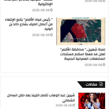
2026-08-06
الإلكترونية
ض
ـ
د
ح
2026-08-06
ا
م
” رئيس مياه الأقصر” يتابع الإنتهاء
ل
ا
من أعمال الصرف بشارع خالد بن
ش
س
الوليد
خ
أ
ص
2026-08-06
ي
ا
د
ل
و
لمدة شهرين..” محافظة الأقصر”
ذ
ر
تعلن مد مهلة استلام مستندات
ى
ف
المخططات العمرانية الجديدة
ظ
ي
2026-08-06
ه
ح
ر
ك
ف
م
ى
غ
مقالات
ف
ز
ي
ة
شيرين عبد الوهاب تتصدر التريند بعد حفل الساحل
د
الشمالي
ي
2026-08-08
و