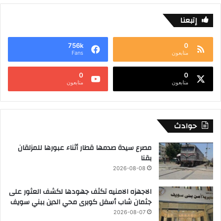
إتبعنا
756k
0
متابعون
Fans
0
0
متابعون
متابعون
حوادث
مصرع سيدة صدمها قطار أثناء عبورها للمزلقان
بقنا
2026-08-08
الاجهزه الامنيه تكثف جهودها لكشف العثور على
جثمان شاب أسفل كوبرى محي الدين ببني سويف
2026-08-07