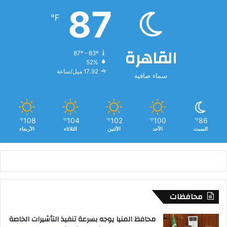
ل
87
م
℉
ب
ا
ت
القاهرة
87º - 83º
أ
52%
ح
17.92 ميل/ساعة
سماء صافية
د
ا
ل
ق
ط
108
104
102
100
86
℉
℉
℉
℉
℉
ا
السبت
الأحد
الأثنين
الثلاثاء
الأربعاء
ر
ا
ت
ا
ل
ر
محافظات
و
س
محافظ المنيا يوجه بسرعة تنفيذ التأشيرات الخاصة
ي