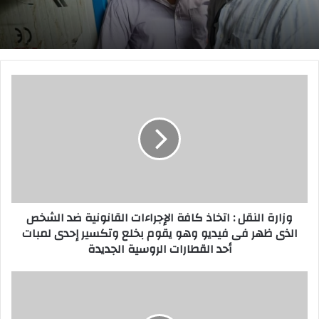
و
ز
ا
ر
ة
ا
ل
ن
ق
وزارة النقل : اتخاذ كافة الإجراءات القانونية ضد الشخص
ل
الذى ظهر فى فيديو وهو يقوم بخلع وتكسير إحدى لمبات
:
أحد القطارات الروسية الجديدة
ا
ت
خ
ع
ا
ب
ذ
ا