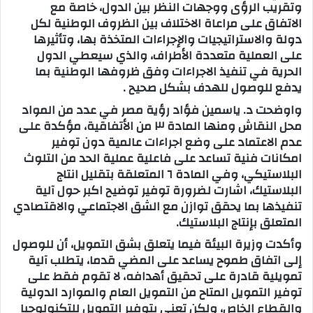
وتقريب الرؤى ووجهات النظر بين الدول، خاصة مع
الاتفاق على مراعاة الاختلاف بين الظروف الوطنية لكل
دولة والاستراتيجيات والإجراءات المتخذة بها، وتأثيرها
على العملية متعددة الأطراف، والذي سيعطي الدول
الحرية في تنفيذ الاجراءات وفق ظروفها الوطنية بما
يدفع للوصول للهدف بشكل صحيح .
واوضحت د. ياسمين فؤاد رؤية مصر في عدد من المواد
محل النقاش ومنها المادة ٣ من الأتفاقية، مؤكدة على
عدم الاعتماد على وضع اجراءات عالمية دون توفير
امكانات فنية تساعد على فاعلية عملية الحد من التلوث
البلاستيكي، وفي المادة ٦ المتعلقة بتقليل انتاج
البلاستيك، اشارت لضرورة توفير توضيح اكبر حول آلية
تنفيذها بما يحقق توازن مع الشق الاجتماعي والاقتصادي
المتعلق بإنتاج البلاستيك.
وأكدت وزيرة البيئة فيما يتعلق بشق التمويل، أن للوصول
إلى اتفاق طموح يساعد على المضي قدما، يتطلب آلية
تمويلية قادرة على تحقيق أهدافه، لا تقوم فقط على
توفير التمويل المتاح من التمويل العام والموارد الدولية
والقطاع الخاص، ولكن تعني بتوفير التمويل للتكنولوجيا