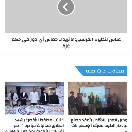
ك
س
ا
ل
ف
ن
ة
ظ
ا
ي
ل
ر
عباس لنظيره الفرنسى: لا نريد لـ حماس أي دور في حكم
إ
ه
غزة
ج
ا
ر
ل
ا
ف
ء
ر
مقالات ذات صلة
ا
ن
ت
س
ا
ى
ل
:
ق
ل
ا
ا
ن
ن
و
ر
ن
وكيل العمل بالأقصر يتفقد مصنع
” نائب محافظ الأقصر” يشهد
ي
بوتاجاز الطود لتعبئة الإسطوانات
انطلاق فعاليات مبادرة ” احم
ي
د
نفسك” للتوعية بمخاطر المراهنات
ة
ل