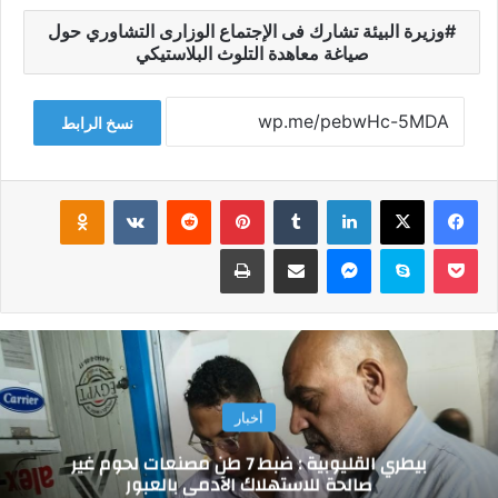
وزيرة البيئة تشارك فى الإجتماع الوزارى التشاوري حول
صياغة معاهدة التلوث البلاستيكي
نسخ الرابط
فيسبوك
‫X
لينكدإن
‏Tumblr
بينتيريست
‏Reddit
‏VKontakte
Odnoklassniki
‫Pocket
سكايب
ماسنجر
مشاركة عبر البريد
طباعة
أخبار
بيطري القليوبية : ضبط 7 طن مصنعات لحوم غير
صالحة للاستهلاك الآدمى بالعبور