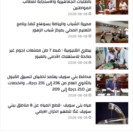
بالطلبات الجماهيرية والاستجابة لمطالب
ة
المواطنين
ا
2026-08-08
ل
مديرية الشباب والرياضة بسوهاج تنفذ برنامج
ج
التعليم المدني بمركز شباب الزهور
د
ي
2026-08-08
د
ة
بيطري القليوبية : ضبط 7 طن مصنعات لحوم غير
صالحة للاستهلاك الآدمى بالعبور
2026-08-08
محافظ بني سويف يعتمد تخفيض تنسيق القبول
بالثانوي العام من 236 إلى 231 درجة،.. والخدمات
من 210 درجة إلى 209
2026-08-08
مياه بنى سويف ٠٠قطع المياه عن 8 مناطق ببني
سويف غدًا لتطهير الخزان الارضي
2026-08-08