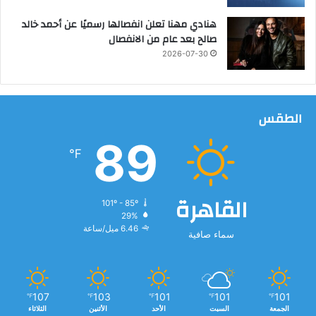
ل
هنادي مهنا تعلن انفصالها رسميًا عن أحمد خالد
ا
صالح بعد عام من الانفصال
ث
2026-07-30
ي
ن
ا
ت
الطقس
ب
ا
89
ل
℉
م
س
ت
القاهرة
101º - 85º
ش
29%
ف
6.46 ميل/ساعة
سماء صافية
ى
ا
ل
ح
ي
107
103
101
101
101
℉
℉
℉
℉
℉
ا
الجمعة
السبت
الأحد
الأثنين
الثلاثاء