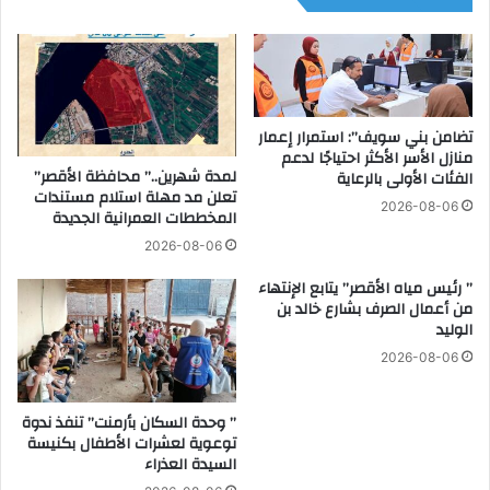
ف
ل
ل
م
ز
ف
ف
ص
ا
ل
ف
ا
تضامن بني سويف”: استمرار إعمار
ب
ل
منازل الأسر الأكثر احتياجًا لدعم
م
لمدة شهرين..” محافظة الأقصر”
ح
الفئات الأولى بالرعاية
تعلن مد مهلة استلام مستندات
ر
و
2026-08-06
المخططات العمرانية الجديدة
ك
ض
ز
ا
2026-08-06
ا
ل
” رئيس مياه الأقصر” يتابع الإنتهاء
ل
ص
من أعمال الصرف بشارع خالد بن
ع
ن
الوليد
د
ا
و
ع
2026-08-06
ة
ي
ب
ا
” وحدة السكان بأرمنت” تنفذ ندوة
ا
ل
توعوية لعشرات الأطفال بكنيسة
ل
ك
السيدة العذراء
م
ا