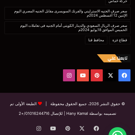
حركة حماس
سعر صرف الجنيه الاسترليني والفرنك السويسرى مقابل الجنيه المصري اليوم
الإثنين 12 أغسطس 2024م
سعر صرف الريال السعودي والدينار الكويتى أمام الجنيه فى تعاملات اليوم
الخميس الموافق 18يوليو 2024م
قطاع غزة
محافظ قنا
تابعنا علي
‫X
فيسبوك
بينتيريست
‫YouTube
انستقرام
© حقوق النشر 2026، جميع الحقوق محفوظة |
الطبعة الأولى تم
تصميمه بواسطة Hany Kamal
| للإتصال
01016244716/+2
فيسبوك
‫X
بينتيريست
‫YouTube
انستقرام