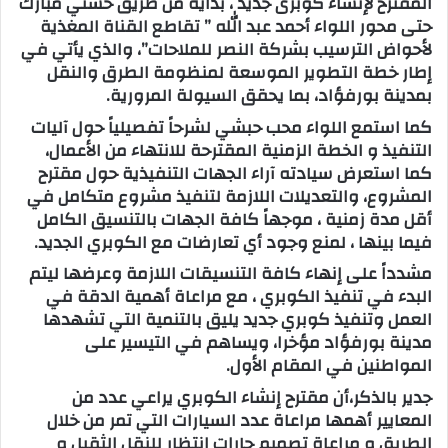
المقترح لإنشاء كوبرى جديد ، بداية من طريق حسني مبارك
حتى محور اللواء أحمد عبد الله ” تقاطع القناة المغذية
لأحواض الترسيب بشركة النصر للملاحات”، والذي يأتي في
إطار خطة التطوير الموسعة لمنظومة الطرق والنقل
بمدينة بورفؤاد، بما يحقق السيولة المرورية.
كما استمع اللواء محب حبشي لشرحاً تفصيلياً حول آليات
التنفيذ و الخطة الزمنية المقترحة للانتهاء من الأعمال،
كما استعرض سيادته آراء الجهات التنفيذية حول مقترح
المشروع، والتعديلات اللازمة لتنفيذ مشروع متكامل في
أقل مدة زمنية ، موجهاً كافة الجهات بالتنسيق الكامل
فيما بينها ، لمنع وجود أي تعارضات مع الكوبري الجديد.
مشدداً على إنهاء كافة التنسيقات اللازمة وعرضها ليتم
البدء في تنفيذ الكوبري ، مع مراعاة أهمية الدقة في
العمل وتنفيذ كوبري جديد يليق بالتنمية التي تشهدها
مدينة بورفؤاد مؤخرا، ويساهم في التيسير على
المواطنين في المقام الأول.
جدير بالذكر،أن مقترح إنشاء الكوبري يراعي عدد من
المعايير أهمها مراعاة عدد السيارات التي تمر من خلال
الطريق و مراعاة تصميم حارات انتظار للنقل الثقيل و