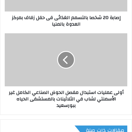
ش
خ
إصابة 20 شخصا بالتسمم الغذائى فى حفل زفاف بمركز
ص
العدوة بالمنيا
ا
ب
ا
أ
ل
و
ت
ل
س
ى
م
ع
م
م
ا
ل
ل
ي
غ
ا
أولى عمليات استبدال مفصل الحوض الصناعي الكامل غير
ذ
ت
الأسمنتي لشاب في الثلاثينات بالمستشفى الحياه
ا
ا
ببورسعيد
ئ
س
ى
ت
ف
ب
ى
د
مقالات ذات صلة
ح
ا