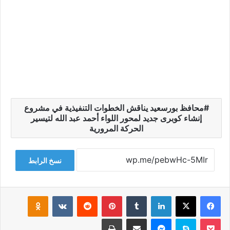
محافظ بورسعيد يناقش الخطوات التنفيذية في مشروع
إنشاء كوبرى جديد لمحور اللواء أحمد عبد الله لتيسير
الحركة المرورية
نسخ الرابط
فيسبوك
‫X
لينكدإن
‏Tumblr
بينتيريست
‏Reddit
‏VKontakte
Odnoklassniki
‫Pocket
سكايب
ماسنجر
مشاركة عبر البريد
طباعة