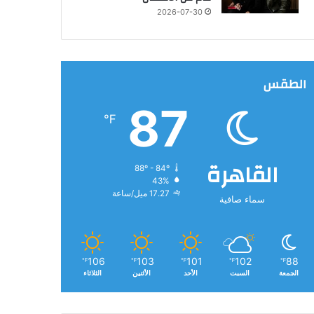
2026-07-30
الطقس
87
℉
القاهرة
88º - 84º
43%
17.27 ميل/ساعة
سماء صافية
106
103
101
102
88
℉
℉
℉
℉
℉
الجمعة
السبت
الأحد
الأثنين
الثلاثاء