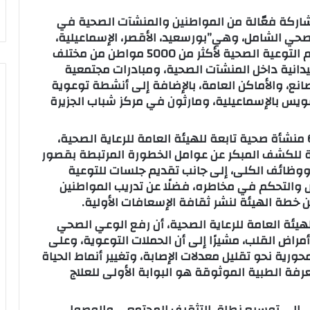
شاركة فعّالة من المواطنين والمنشآت الصحية في
صحي الشامل، وهي”بورسعيد، الأقصر، الإسماعيلية،
جنوب سيناء، السويس، وأسوان” حيث تم تقديم التوعية الصحية لأكثر من 5000 مواطن من مختلف
ميدانية داخل المنشآت الصحية، ومبادرات مجتمعية
نع، والأماكن العامة، بالإضافة إلى أنشطة توعوية
س بالإسماعيلية، ومارثون في مركز شباب الجزيرة
وأوضحت الهيئة أن الحملة شهدت مشاركة 61 منشأة صحية تابعة للهيئة العامة للرعاية الصحية،
ة للكشف المبكر عن عوامل الخطورة المرتبطة بقصور
ووظائف الكلى، إلى جانب تقديم جلسات للتوعية
 والتحكم في مخاطره، فضلًا عن تدريب المواطنين
هيئة العامة للرعاية الصحية، أن رفع الوعي الصحي
أمراض القلب، مشيرًا إلى أن الحملات التوعوية، وعلى
ية نحو تقليل معدلات الإصابة، وتغيير أنماط الحياة
رفة الطبية الموثوقة هو البوابة الأولى للعلاج
ى إلى توسيع نطاق التثقيف المجتمعي والوصول