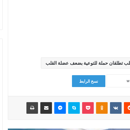
لقلب تطلقان حملة للتوعية بضعف عضلة القلب
نسخ الرابط
‏Reddit
‏VKontakte
Odnoklassniki
‫Pocket
سكايب
ماسنجر
مشاركة عبر البريد
طباعة