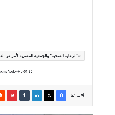
"الرعاية الصحية" والجمعية المصرية لأمراض ا
فيسبوك
‫X
لينكدإن
‏Tumblr
بينتيريست
شاركها