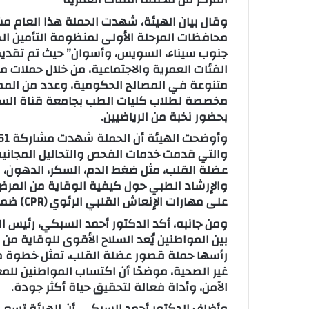
وقال بيان الهيئة، شهدت الحملة هذا العام م
محافظات المرحلة الأولى لمنظومة التأمين ال
الفئات العمرية والاجتماعية، من خلال حملات 
متنوعة في المصالح الحكومية، وعدد من المصا
مخصصة لطلاب كليات الطب بجامعة قناة السوي
بحضور نخبة من الرياضيين.
والتي قدمت خدمات الفحص والتحاليل المجاني
عضلة القلب، مثل ضغط الدم، السكر، الدهون، 
والإرشاد الطبي حول كيفية الوقاية من المرض
على مهارات الإنعاش القلبي الرئوي (CPR) ضمن خطة الهيئة لنشر ثقافة الإسعافات الأولية.
ومن جانبه، أكد الدكتور أحمد السبكي، رئيس ال
بين المواطنين يُعد السلاح الأقوى للوقاية من 
رأسها حملة قصور عضلة القلب، تمثل خطوة محور
غير الصحية، موضحًا أن اكتساب المواطنين للمع
الآمن، وأداة فعالة لتحقيق حياة أكثر جودة.
وأضاف الدكتور أحمد السبكي، أن الهيئة تسع