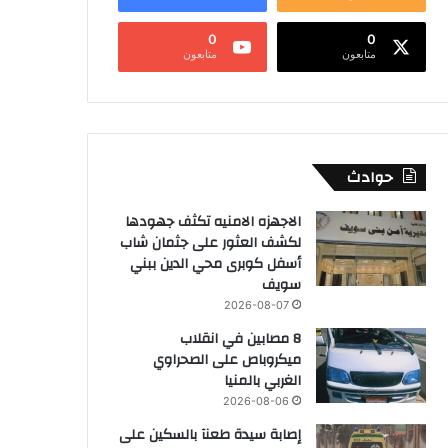
0
0
متابعون
متابعون
حوادث
الاجهزه الامنيه تكثف جهودها
لكشف العثور على جثمان شاب
أسفل كوبرى محي الدين ببني
سويف
2026-08-07
8 مصابين في انقلاب
ميكروباص على الصحراوي
الغربي بالمنيا
2026-08-06
إصابة سيدة طعنآ بالسكين على