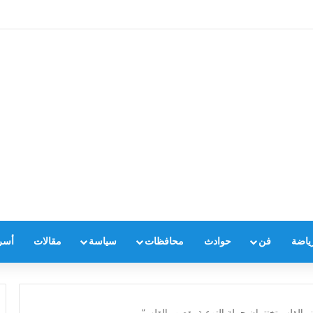
ياضة
فن
حوادث
محافظات
سياسة
مقالات
أسر
ض القلب تختتمان حملة التوعية بقصور القلب”