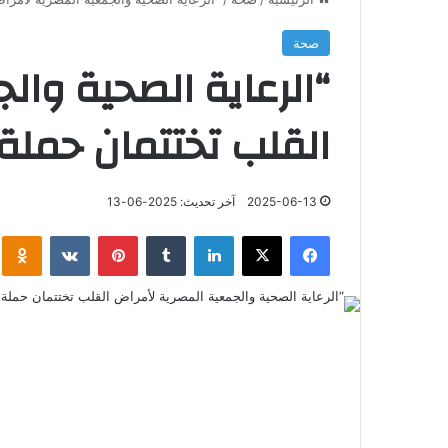
صحة
“الرعاية الصحية وال
القلب تختتمان حملة 
2025-06-13
آخر تحديث: 2025-06-13
فيسبوك
‫X
لينكدإن
‏Tumblr
بينتيريست
‏VKontakte
klassniki