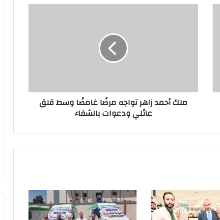
م
ل
ك
أ
ح
صل مبادرة” 100يوم صحة”
م
د
ز
ا
ملك أحمد زاهر تواجه مرضًا غامضًا وسط قلق
ه
عائلي ودعوات بالشفاء
ر
ت
و
ا
ج
ه
 نصر
م
ر
ضً
ا
غ