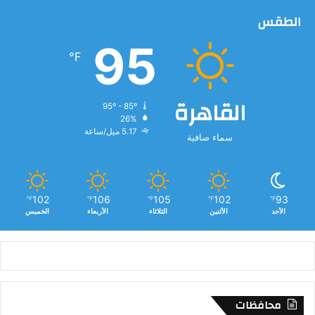
ق
الطقس
ر
ى
95
ا
℉
ل
م
ح
القاهرة
95º - 85º
ا
26%
ف
5.17 ميل/ساعة
سماء صافية
ظ
ة
102
106
105
102
93
℉
℉
℉
℉
℉
الأحد
الأثنين
الثلاثاء
الأربعاء
الخميس
محافظات