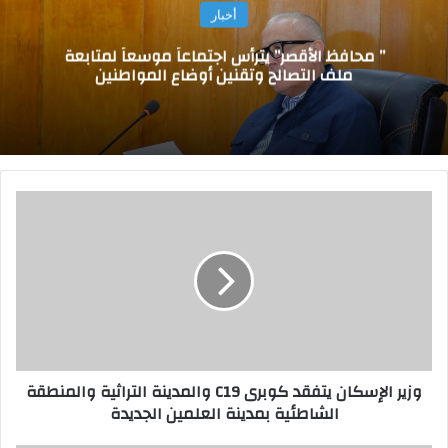
أخبار
” محافظ الأقصر” يترأس اجتماعاً موسعاً لمتابعة
ملف التصالح وتقنين أوضاع المواطنين
و
ز
ي
ر
ا
ل
إ
س
ك
وزير الإسكان يتفقد كوبرى C19 والمدينة التراثية والمنطقة
ا
الشاطئية بمدينة العلمين الجديدة
ن
ي