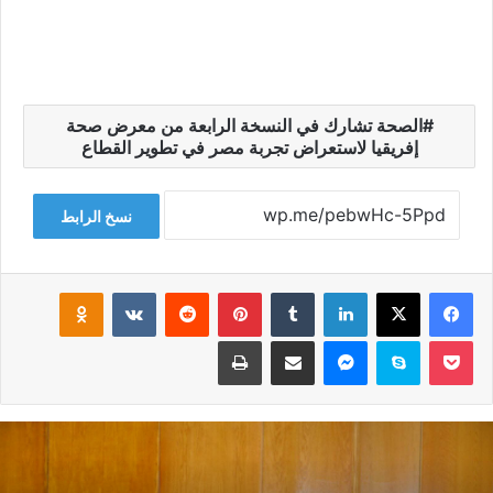
الصحة تشارك في النسخة الرابعة من معرض صحة
إفريقيا لاستعراض تجربة مصر في تطوير القطاع
نسخ الرابط
فيسبوك
‫X
لينكدإن
‏Tumblr
بينتيريست
‏Reddit
‏VKontakte
Odnoklassniki
‫Pocket
سكايب
ماسنجر
مشاركة عبر البريد
طباعة