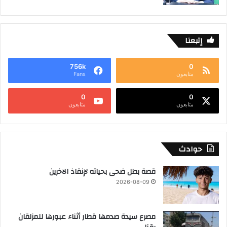
إتبعنا
756k
0
متابعون
Fans
0
0
متابعون
متابعون
حوادث
قصة بطل ضحى بحياته لإنقاذ الاخرين
2026-08-09
مصرع سيدة صدمها قطار أثناء عبورها للمزلقان