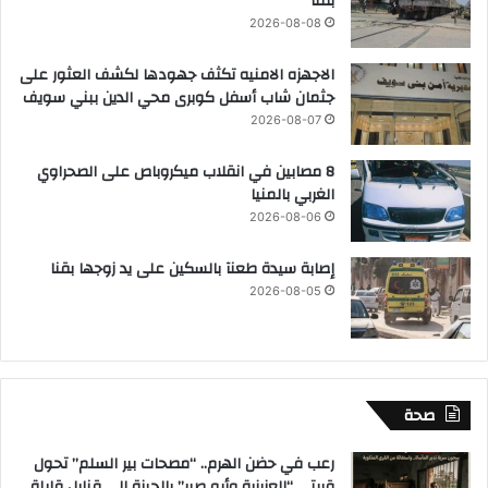
بقنا
2026-08-08
الاجهزه الامنيه تكثف جهودها لكشف العثور على
جثمان شاب أسفل كوبرى محي الدين ببني سويف
2026-08-07
8 مصابين في انقلاب ميكروباص على الصحراوي
الغربي بالمنيا
2026-08-06
إصابة سيدة طعنآ بالسكين على يد زوجها بقنا
2026-08-05
صحة
رعب في حضن الهرم.. “مصحات بير السلم” تحول
قريتي “العزيزية وأبو صير” بالجيزة إلى قنابل قابلة