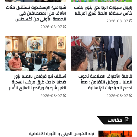
ا
ت
رايون سبورت الرواندي يتوج بلقب
شواطئ الإسكندرية تستقبل مئات
ل
كأس سيكافا لاندية شرق أفريقيا
الآلاف من المصطافين فى
ر
إ
الجمعة الأولى من أغسطس
ا
ر
2026-08-07
ث
ش
2026-08-07
ي
ا
ة
د
و
ي
ا
ة
ل
ب
م
ب
ن
ن
قافلة الأطراف الصناعية تجوب
أسقف أبو قرقاص بالمنيا يزور
ط
ى
المنيا .. ووكيل التضامن : معاً
ضحايا حادث غرق مركب الهجرة
ق
س
لدعم المبادرات الإنسانية
الغير شرعية ويقدم التعازي للأسر
ة
و
2026-08-07
2026-08-07
ا
ي
ل
ف
ش
و
ا
ت
مقالات
ط
ت
ئ
ا
ترند الهوس الدينى و الثورة الاخلاقية
ي
ب