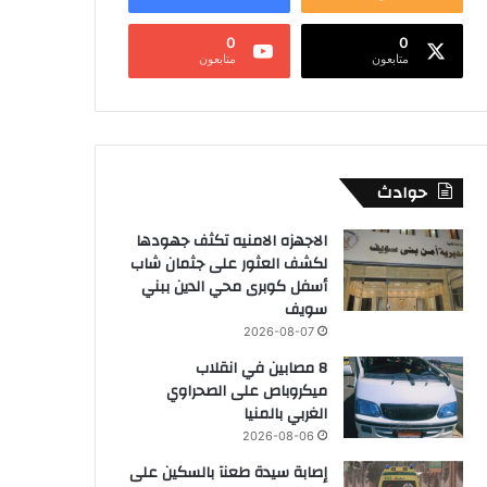
0
0
متابعون
متابعون
حوادث
الاجهزه الامنيه تكثف جهودها
لكشف العثور على جثمان شاب
أسفل كوبرى محي الدين ببني
سويف
2026-08-07
8 مصابين في انقلاب
ميكروباص على الصحراوي
الغربي بالمنيا
2026-08-06
إصابة سيدة طعنآ بالسكين على