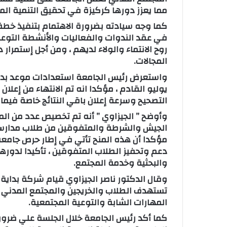
مما يعزز دورها كركيزة في تحقيق التنمية ال
كما وجه سيادته بضرورة الاهتمام بتنفيذ خطة 
في عقد الندوات والفعاليات والأنشطة التوعو
روح الانتماء والولاء لديهم ، ومن أجل إستم
المجالات.
واستعرض رئيس الجامعة استعدادات موعد بدء
التصحيح وسرعة إعلان باقي النتائج خاصة فيما ي
وأوضح ” الجيزاوي ” أنه تم تخصيص عدد من المنح
مؤكدا أن هذه المنح تأتي في إطار حرص جامعة
دعم وتحفيز الطلاب المتفوقين ، تأكيدا لدوره
والبحثية وخدمة المجتمع.
وقال الدكتور ناصر الجيزاوي قيام شركة بداية ب
تستهدف الطلاب والخريجين والمجتمع المدني
المهارات الشابة والتوعية المجتمعية.
كما أكد رئيس الجامعة خلال الجلسة علي ضرورة