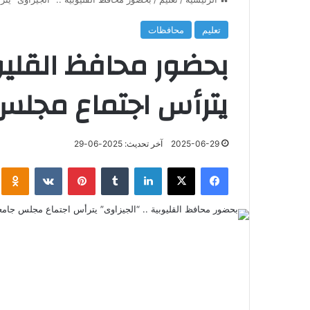
تعليم
محافظات
بحضور محافظ القليوب
يترأس اجتماع مجلس
2025-06-29
آخر تحديث: 2025-06-29
فيسبوك
‫X
لينكدإن
‏Tumblr
بينتيريست
‏VKontakte
klassniki