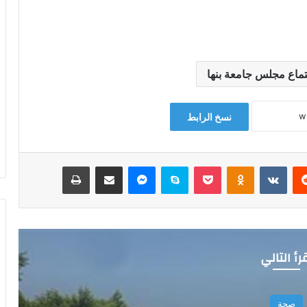
تماع مجلس جامعة بنها
نسخ الرابط
‏Reddit
‏VKontakte
Odnoklassniki
‫Pocket
سكايب
ماسنجر
مشاركة عبر البريد
طباعة
رأ التالي
صحة