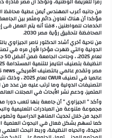
رمزًا للعزيمة الوطنية، وتؤكد أن مصر قادرة د
من جانبه أعرب المهندس أيمن عطية محافظ ال
مؤكدا أن هناك تعاون دائم ومثمر بين الجام
الخدمات للمواطنين ، لافتا أنه يتم العمل فى 
المحافظة لتحقيق رؤية مصر 2030.
من ناحية أخري أشاد الدكتور ناصر الجيزاوي با
لعام
عالميا في تصنيف 
التصنيفات الدولية وما ترتب عليه من عدد من ا
المتميز، ودعم نشر الأبحاث في المجلات العالم
وأكد ” الجيزاوي ” أن جامعة بنها تلعب دورا 
مجموعة متنوعة من المبادرات التعليمية والبح
الجيد من خلال تحديث المناهج الدراسية وتطوير 
كما تسهم بشكل فعال في البحوث العلمية ال
الجيدة، والحياه النظيفة، وربط البحث العلمي ب
المجتمع المدني تعمل الجامعة على تنفيذ مشرو