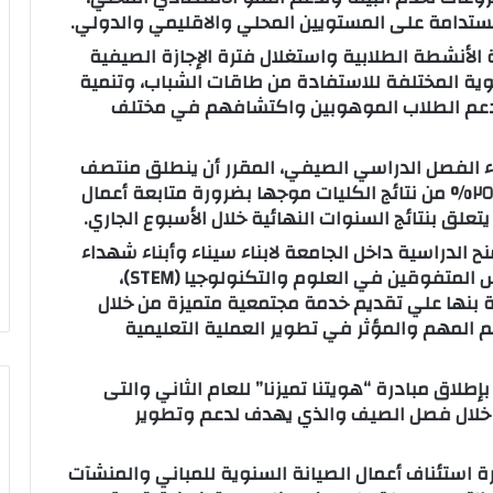
مستدامة على المستويين المحلي والاقليمي والدولي.
الأنشطة الطلابية واستغلال فترة الإجازة الصيفية
ية المختلفة للاستفادة من طاقات الشباب، وتنمية
رار دعم الطلاب الموهوبين واكتشافهم في مختلف
 الفصل الدراسي الصيفي، المقرر أن ينطلق منتصف
يوليو القادم ، مؤكدا انه تم الانتهاء من إعلان ٢٥% من نتائج الكليات موجها بضرورة متابعة أعمال
تعلق بنتائج السنوات النهائية خلال الأسبوع الجاري.
 الدراسية داخل الجامعة لابناء سيناء وأبناء شهداء
الجيش والشرطة والمتفوقين من طلاب مدارس المتفوقين في العلوم والتكنولوجيا (STEM)،
 بنها علي تقديم خدمة مجتمعية متميزة من خلال
م المهم والمؤثر في تطوير العملية التعليمية
إطلاق مبادرة “هويتنا تميزنا” للعام الثاني والتى
 خلال فصل الصيف والذي يهدف لدعم وتطوير
 استئناف أعمال الصيانة السنوية للمباني والمنشآت