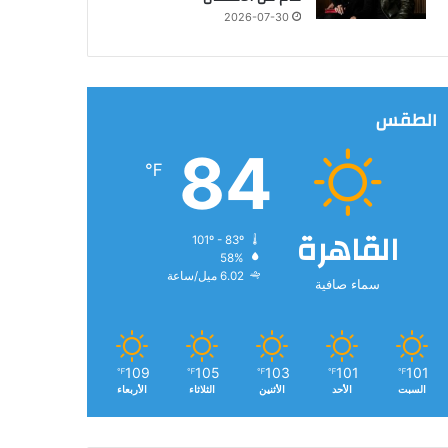
2026-07-30
الطقس
84
℉
القاهرة
101º - 83º
58%
6.02 ميل/ساعة
سماء صافية
109
105
103
101
101
℉
℉
℉
℉
℉
السبت
الأحد
الأثنين
الثلاثاء
الأربعاء