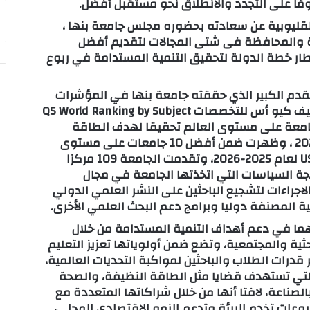
ومًا على التجدد والانطلاق نحو مستقبل أفضل.
قليوبية عن سعادته بحضوره مجلس جامعة بنها ،
عة والمحافظة فى شتى المجالات لتقديم أفضل
إطار خطة الدولة لتحقيق التنمية المستدامة في ربوع
لتقدم الكبير الذي حققته جامعة بنها في المؤشرات
الدولية والتي ظهرت مؤخرا لأول مره في تصنيف كيو أس للتخصصات QS World Ranking by Subject
 2025، ، وجاءت الجامعة ضمن أفضل 50 جامعة على مستوى العالم تحقيقا لهدف الطاقة
النظيفة بتصنيف التايمز للتنمية المستدامة 2025 ، وظهرت ضمن أفضل 10 جامعات على مستوى
مصر وتقدم عالمي بالتصنيف الأمريكي US news لعام 2025-2026، وتقدمت الجامعة 109 مركزا
CWUR لعام 2025 ، وذلك نتيجة السياسات التي اتخذتها الجامعة في مجال
لاجراءات لتشجيع الباحثين على النشر العلمي الدولي
ية المصنفة دوليا وبرامج دعم البحث العلمي الأخرى.
مهما في دعم أهداف التنمية المستدامة من خلال
ثية والمجتمعية، وتضع ضمن أولوياتها تعزيز التعليم
قدرات الطلاب والباحثين لمواكبة التحديات العالمية،
تي تستهدف قضايا مثل الطاقة النظيفة، والصحة
الصناعة، لافتا أنها من خلال شراكاتها المتعددة مع
عات تخدم البيئة وتدعم النمو الاقتصادي المحلي،