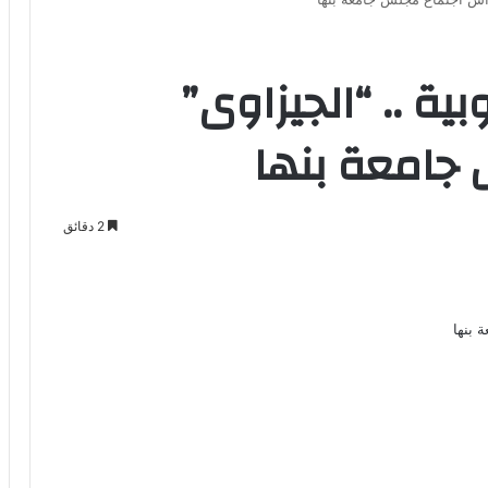
ية .. “الجيزاوى”
 جامعة بنها
2 دقائق
Odno