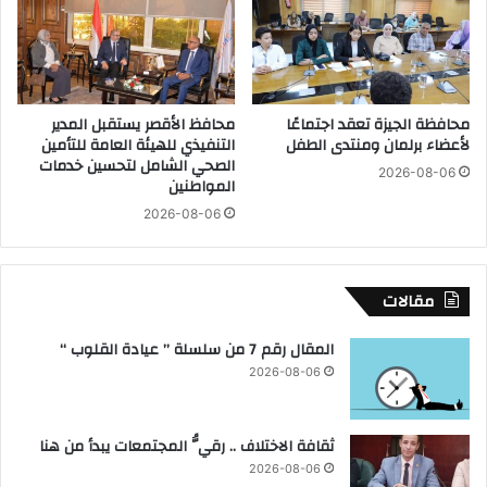
ا
ل
ع
ش
م
ق
ج
ي
ل
ق
محافظة الجيزة تعقد اجتماعًا
محافظ الأقصر يستقبل المدير
س
ف
لأعضاء برلمان ومنتدى الطفل
التنفيذي للهيئة العامة للتأمين
ج
ي
الصحي الشامل لتحسين خدمات
ا
2026-08-06
ض
المواطنين
م
ح
2026-08-06
ع
ا
ة
ي
ب
ا
ن
ح
مقالات
ه
ا
ا
د
المقال رقم 7 من سلسلة ” عيادة القلوب “
ث
2026-08-06
ا
ن
ه
ثقافة الاختلاف .. رقيُّ المجتمعات يبدأ من هنا
ي
2026-08-06
ا