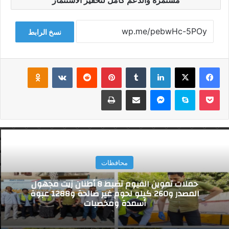
نسخ الرابط
فيسبوك
‫X
لينكدإن
‏Tumblr
بينتيريست
‏Reddit
‏VKontakte
Odnoklassniki
‫Pocket
سكايب
ماسنجر
مشاركة عبر البريد
طباعة
محافظات
حملات تموين الفيوم تضبط 8 أطنان زيت مجهول
المصدر و260 كيلو لحوم غير صالحة و1288 عبوة
أسمدة ومخصبات