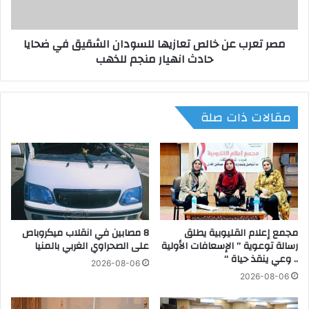
.
ع
.
ن
مصر تعرب عن خالص تعازيها للسودان الشقيق في ضحايا
"
خ
حادث انهيار منجم للذهب
ا
ا
ل
ل
ج
ص
ي
ت
مقالات ذات صلة
ز
ع
ا
ا
و
ز
ى
ي
"
ه
ي
ا
ت
ل
ر
ل
أ
مجمع إعلام القليوبية يطلق
8 مصابين في انقلاب ميكروباص
س
رسالة توعوية ” الإسعافات الأولية
على الصحراوي الغربي بالمنيا
س
و
.. وعي ينقذ حياة “
ا
د
2026-08-06
ج
ا
2026-08-06
ت
ن
م
ا