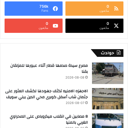
756k
0
متابعون
Fans
0
0
متابعون
متابعون
حوادث
مصرع سيدة صدمها قطار أثناء عبورها للمزلقان
بقنا
2026-08-08
الاجهزه الامنيه تكثف جهودها لكشف العثور على
جثمان شاب أسفل كوبرى محي الدين ببني سويف
2026-08-07
8 مصابين في انقلاب ميكروباص على الصحراوي
الغربي بالمنيا