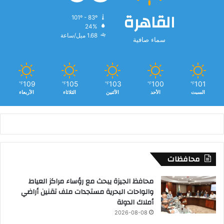
القاهرة
101º - 83º
24%
1.68 ميل/ساعة
سماء صافية
109
105
103
100
101
℉
℉
℉
℉
℉
السبت
الأحد
الأثنين
الثلاثاء
الأربعاء
محافظات
محافظ الجيزة يبحث مع رؤساء مراكز العياط
والواحات البحرية مستجدات ملف تقنين أراضي
أملاك الدولة
2026-08-08