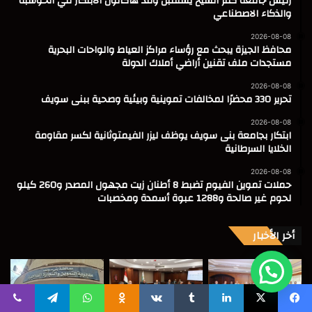
رئيس جامعة كفر الشيخ يستقبل وفد هاكاثون الابتكار في الحوسبة
والذكاء الاصطناعي
2026-08-08
محافظ الجيزة يبحث مع رؤساء مراكز العياط والواحات البحرية
مستجدات ملف تقنين أراضي أملاك الدولة
2026-08-08
تحرير 330 محضرًا لمخالفات تموينية وبيئية وصحية ببنى سويف
2026-08-08
ابتكار بجامعة بنى سويف يوظف ليزر الفيمتوثانية لكسر مقاومة
الخلايا السرطانية
2026-08-08
حملات تموين الفيوم تضبط 8 أطنان زيت مجهول المصدر و260 كيلو
لحوم غير صالحة و1288 عبوة أسمدة ومخصبات
أخر الأخبار