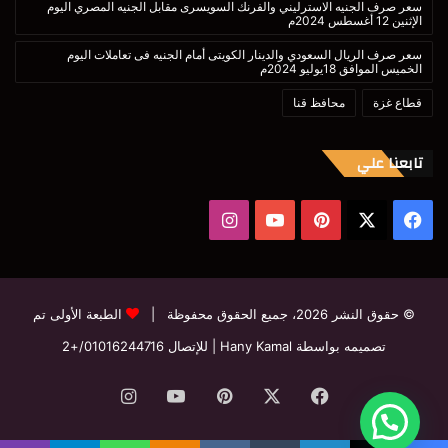
سعر صرف الجنيه الاسترليني والفرنك السويسرى مقابل الجنيه المصري اليوم
الإثنين 12 أغسطس 2024م
سعر صرف الريال السعودي والدينار الكويتى أمام الجنيه فى تعاملات اليوم
الخميس الموافق 18يوليو 2024م
قطاع غزة
محافظ قنا
تابعنا علي
‫X
فيسبوك
بينتيريست
‫YouTube
انستقرام
© حقوق النشر 2026، جميع الحقوق محفوظة |
الطبعة الأولى تم
تصميمه بواسطة Hany Kamal
| للإتصال
01016244716/+2
فيسبوك
‫X
بينتيريست
‫YouTube
انستقرام