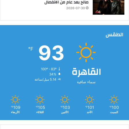
صالح بعد عام من الانفصال
2026-07-30
الطقس
93
℉
القاهرة
100º - 83º
34%
5.14 ميل/ساعة
سماء صافية
109
105
103
101
100
℉
℉
℉
℉
℉
السبت
الأحد
الأثنين
الثلاثاء
الأربعاء