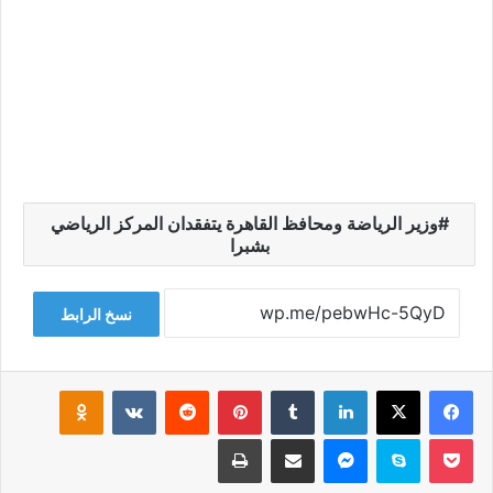
وزير الرياضة ومحافظ القاهرة يتفقدان المركز الرياضي
بشبرا
نسخ الرابط
فيسبوك
‫X
لينكدإن
‏Tumblr
بينتيريست
‏Reddit
‏VKontakte
Odnoklassniki
‫Pocket
سكايب
ماسنجر
مشاركة عبر البريد
طباعة