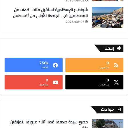
2026-08-08
شواطئ الإسكندرية تستقبل مئات الآلاف من
المصطافين فى الجمعة الأولى من أغسطس
2026-08-07
إتبعنا
756k
0
متابعون
Fans
0
0
متابعون
متابعون
حوادث
مصرع سيدة صدمها قطار أثناء عبورها للمزلقان