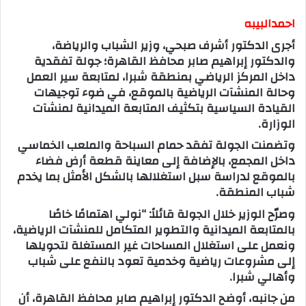
احمدالبيبه
أجرى الدكتور أشرف صبحي، وزير الشباب والرياضة،
والدكتور إبراهيم صابر محافظ القاهرة؛ جولة تفقدية
داخل المركز الرياضي بمنطقة شبرا، لمتابعة سير العمل
وحالة المنشآت الرياضية بالموقع، في ضوء توجيهات
القيادة السياسية بتكثيف المتابعة الميدانية لمنشآت
الوزارة.
وتضمنت الجولة تفقد حمام السباحة والملعب الخماسي
داخل المجمع، بالإضافة إلى معاينة قطعة أرض فضاء
بالموقع لدراسة سبل استغلالها بالشكل الأمثل بما يخدم
شباب المنطقة.
وصرّح الوزير خلال الجولة قائلاً: “نولي اهتمامًا خاصًا
بالمتابعة الميدانية والتطوير المتكامل للمنشآت الرياضية،
ونعمل على استغلال المساحات غير المستغلة لتحويلها
إلى مشروعات رياضية وخدمية تعود بالنفع على شباب
وأهالي شبرا.
من جانبه، أوضح الدكتور إبراهيم صابر محافظ القاهرة، أن