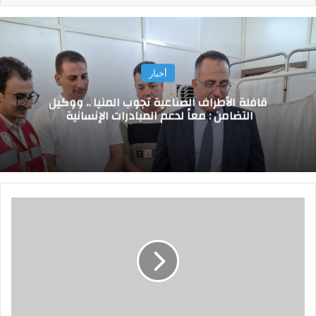
أخبار
قافلة الأطراف الصناعية تجوب المنيا .. ووكيل
التضامن : معاً لدعم المبادرات الإنسانية
ص
ح
ة
س
و
ه
ا
ج