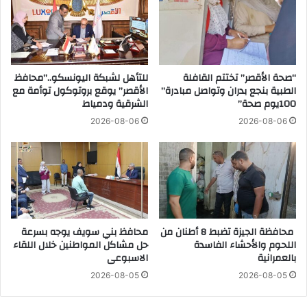
ل
ل
ا
د
ل
ع
ح
و
م
ة
ل
“صحة الأقصر” تختتم القافلة
للتأهل لشبكة اليونسكو..”محافظ
ل
الطبية بنجع بدران وتواصل مبادرة”
الأقصر” يوقع بروتوكول توأمة مع
ة
إ
100يوم صحة”
الشرقية ودمياط
م
ن
ك
ع
2026-08-06
2026-08-06
ب
ق
ر
ا
ة
د
ع
ا
ل
ل
ى
ج
ا
م
محافظة الجيزة تضبط 8 أطنان من
محافظ بني سويف يوجه بسرعة
ل
ع
اللحوم والأحشاء الفاسدة
حل مشاكل المواطنين خلال اللقاء
م
ي
بالعمرانية
الاسبوعى
ط
ا
2026-08-05
2026-08-05
ا
ت
ع
ا
م
ل