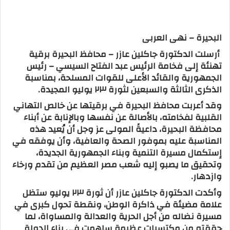
البحيرة – نهى العربى
أرسلت الدكتورة جاكلين عازر – محافظ البحيرة برقية
تهنئة إلى فخامة الرئيس عبد الفتاح السيسي – رئيس
الجمهورية والقائد الأعلى للقوات المسلحة، بمناسبة
الذكرى الثالثة والسبعين لثورة ٢٣ يوليو المجيدة.
وقد أعربت محافظ البحيرة في برقيتها عن خالص التهاني
القلبية لفخامته، بالأصالة عن نفسها وبالإنابة عن أبناء
محافظة البحيرة، داعيةً المولى عز وجل أن يُعيد هذه
المناسبة عليه بموفور الصحة والعافية، وأن يوفقه في
إستكمال مسيرة التنمية وبناء الجمهورية الجديدة،
وتحقيق ما يصبو إليه شعب مصر العظيم من تقدم ورخاء
وازدهار.
وأكدت الدكتورة جاكلين عازر أن ثورة ٢٣ يوليو ستظل
علامة مضيئة في ذاكرة الوطن، ونقطة تحول كبرى في
مسيرة نضاله من أجل الحرية والعدالة والمساواة، لما
حققته من مكتسبات عظيمة ساهمت في بناء الدولة