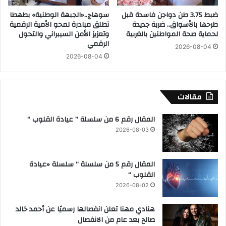
ر
ن
ضبط 3.75 طن دواجن فاسدة قبل
سوهاج..«الجبهة الوطنية» بطهطا
م
م
طرحها بالأسواق.. ضربة جديدة
تطلق مبادرة لمحو الأمية الرقمية
ج
ع
لحماية صحة المواطنين بالغربية
وتعزيز الأمن السيبراني والتحول
ت
م
الرقمي
2026-08-04
م
ؤ
2026-08-04
ع
س
ي
س
ب
ة
ا
"
مقالات
ل
ب
ع
د
المقال رقم 6 من سلسلة ” عيادة القلوب “
ا
ر
2026-08-03
ص
ا
م
ن
ة
"
المقال رقم 5 من سلسلة ” سلسلة «عيادة
ا
ل
القلوب “
ل
ت
إ
2026-08-02
ق
د
د
ا
هنادي مهنا تعلن انفصالها رسميًا عن أحمد خالد
ي
ر
صالح بعد عام من الانفصال
م