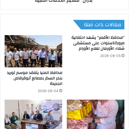
"بدران" لتقديم الخدمات الطبية
ت
ت
ا
م
ل
ا
مقالات ذات صلة
ط
ع
ا
ي
ق
ت
“محافظ الأقصر” يشهد احتفالية
ة
و
مرور10سنوات على مستشفى
و
شفاء الأورمان لعلاج الأورام
ق
ت
ع
2026-08-05
ح
ب
د
ر
ي
محافظ المنيا يتفقد موسم توريد
و
بنجر السكر بمصانع أبوقرقاص
ا
ت
الجديدة
ت
و
ه
ك
2026-08-04
ا
و
ف
ل
ي
ت
ح
ع
و
ا
ا
و