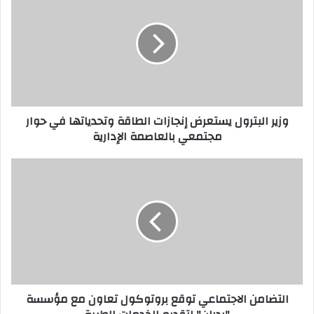
ز
ي
ر
ا
ل
ب
ت
ر
وزير البترول يستعرض إنجازات الطاقة وتحدياتها في حوار
و
مجتمعي بالعاصمة الإدارية
ل
ي
س
ا
ت
ل
ع
ت
ر
ض
ض
ا
إ
م
ن
ن
ج
ا
ا
ل
التضامن الاجتماعي توقع بروتوكول تعاون مع مؤسسة
ز
ا
ا
ج