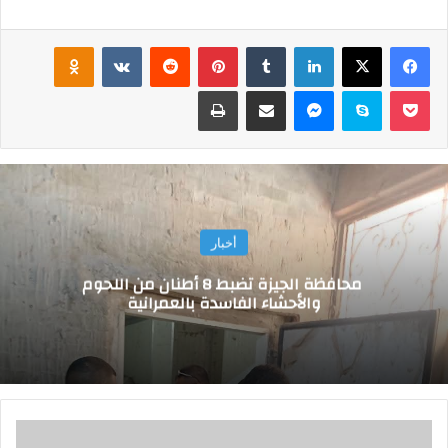
فيسبوك
‫X
لينكدإن
‏Tumblr
بينتيريست
‏Reddit
‏VKontakte
Odnoklassniki
‫Pocket
سكايب
ماسنجر
مشاركة عبر البريد
طباعة
أخبار
محافظة الجيزة تضبط 8 أطنان من اللحوم
والأحشاء الفاسدة بالعمرانية
و