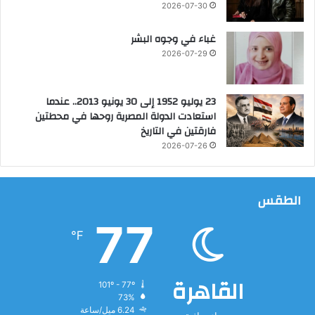
ي
ا
2026-07-30
ة
ل
خ
غباء في وجوه البشر
د
2026-07-29
م
ا
ت
23 يوليو 1952 إلى 30 يونيو 2013.. عندما
ا
استعادت الدولة المصرية روحها في محطتين
ل
فارقتين في التاريخ
ط
2026-07-26
ب
ي
ة
الطقس
77
℉
القاهرة
101º - 77º
73%
6.24 ميل/ساعة