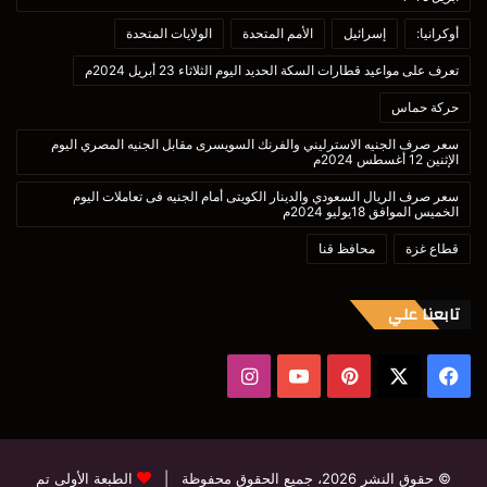
أوكرانيا:
إسرائيل
الأمم المتحدة
الولايات المتحدة
تعرف على مواعيد قطارات السكة الحديد اليوم الثلاثاء 23 أبريل 2024م
حركة حماس
سعر صرف الجنيه الاسترليني والفرنك السويسرى مقابل الجنيه المصري اليوم
الإثنين 12 أغسطس 2024م
سعر صرف الريال السعودي والدينار الكويتى أمام الجنيه فى تعاملات اليوم
الخميس الموافق 18يوليو 2024م
قطاع غزة
محافظ قنا
تابعنا علي
‫X
فيسبوك
بينتيريست
‫YouTube
انستقرام
© حقوق النشر 2026، جميع الحقوق محفوظة |
الطبعة الأولى تم