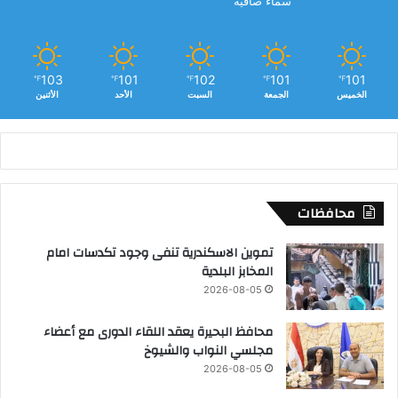
سماء صافية
103
101
102
101
101
℉
℉
℉
℉
℉
الخميس
الجمعة
السبت
الأحد
الأثنين
محافظات
تموين الاسكندرية تنفى وجود تكدسات امام
المخابز البلدية
2026-08-05
محافظ البحيرة يعقد اللقاء الدورى مع أعضاء
مجلسي النواب والشيوخ
2026-08-05