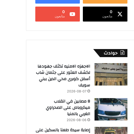
0
0
متابعون
متابعون
حوادث
الاجهزه الامنيه تكثف جهودها
لكشف العثور على جثمان شاب
أسفل كوبرى محي الدين ببني
سويف
2026-08-07
8 مصابين في انقلاب
ميكروباص على الصحراوي
الغربي بالمنيا
2026-08-06
إصابة سيدة طعنآ بالسكين على