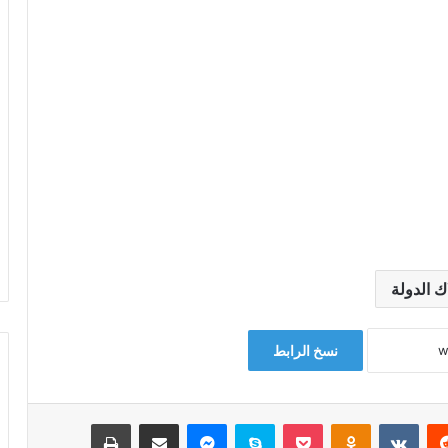
نسخ الرابط
‏Reddit
‏VKontakte
Odnoklassniki
‫Pocket
سكايب
ماسنجر
مشاركة عبر البريد
طباعة