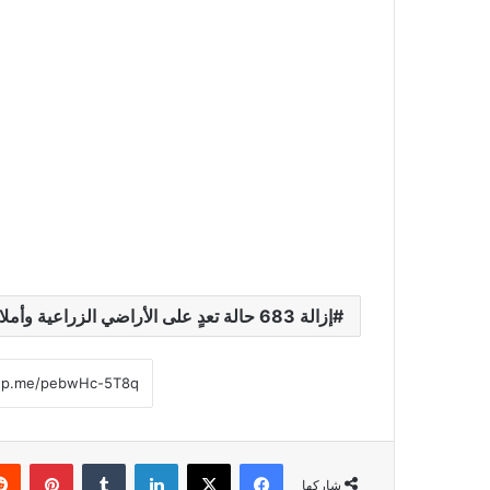
إزالة 683 حالة تعدٍ على الأراضي الزراعية وأملاك الدولة
فيسبوك
‫X
لينكدإن
‏Tumblr
بينتيريست
شاركها