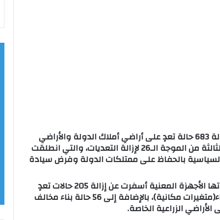
اعلن اللواء عماد كدواني، محافظ المنيا، عن إزالة 683 حالة تعدٍ على أراضي أملاك الدولة والأراضي
الزراعية ومخالفات البناء، وذلك خلال المرحلة الثالثة من الموجة الـ26 لإزالة التعديات، والتي انطلقت
يادة السياسية بالحفاظ على ممتلكات الدولة وفرض سيادة
وأوضح المحافظ أن الجهود المكثفة التي نفذتها الأجهزة المعنية أسفرت عن إزالة 205 حالات تعدٍ
على أراضي أملاك الدولة، و 129 حالة تعد بالبناء(متغيرات مكانية)، بالإضافة إلى 56 حالة بناء مخالف