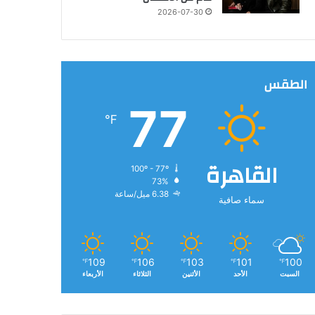
2026-07-30
الطقس
77
℉
القاهرة
100º - 77º
73%
6.38 ميل/ساعة
سماء صافية
109
106
103
101
100
℉
℉
℉
℉
℉
السبت
الأحد
الأثنين
الثلاثاء
الأربعاء