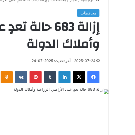
محافظات
إزالة 683 حالة 
وأملاك الدولة
2025-07-24
آخر تحديث: 2025-07-24
فيسبوك
‫X
لينكدإن
‏Tumblr
بينتيريست
‏VKontakte
klassniki