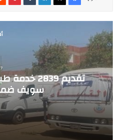
أق
7
تقديم 2839 
سويف ضمن 
2026-08-07
تقديم 2839 خدمة طبية في قافلة مجانية ببني سويف ضمن «حياة كريمة»