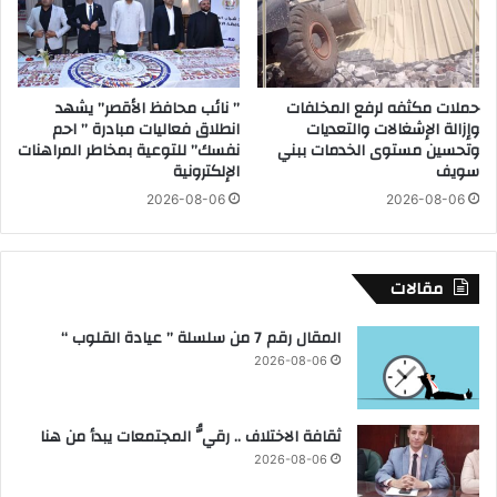
غ
ي
ز
ج
ة
ن
و
حملات مكثفه لرفع المخلفات
” نائب محافظ الأقصر” يشهد
ب
وإزالة الإشغالات والتعديات
انطلاق فعاليات مبادرة ” احم
ق
وتحسين مستوى الخدمات ببني
نفسك” للتوعية بمخاطر المراهنات
ط
سويف
الإلكترونية
ا
2026-08-06
2026-08-06
ع
غ
ز
ة
مقالات
المقال رقم 7 من سلسلة ” عيادة القلوب “
2026-08-06
ثقافة الاختلاف .. رقيُّ المجتمعات يبدأ من هنا
2026-08-06