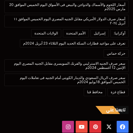
أسعار اللحوم والأسماك والدواجن والبيض فى الأسواق اليوم الخميس الموافق 20
مارس 2025م
أسعار صرف الدولار الأمريكي مقابل الجنيه المصري اليوم الخميس الموافق ١١
أبريل ٢٠٢٤
أوكرانيا:
إسرائيل
الأمم المتحدة
الولايات المتحدة
تعرف على مواعيد قطارات السكة الحديد اليوم الثلاثاء 23 أبريل 2024م
حركة حماس
سعر صرف الجنيه الاسترليني والفرنك السويسرى مقابل الجنيه المصري اليوم
الإثنين 12 أغسطس 2024م
سعر صرف الريال السعودي والدينار الكويتى أمام الجنيه فى تعاملات اليوم
الخميس الموافق 18يوليو 2024م
قطاع غزة
محافظ قنا
تابعنا علي
‫X
فيسبوك
بينتيريست
‫YouTube
انستقرام