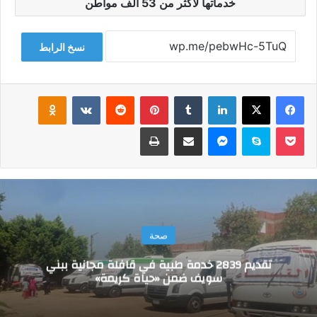
خدماتها لأكثر من 53 ألف مواطن
نسخ الرابط
فيسبوك
‫X
لينكدإن
‏Tumblr
بينتيريست
‏Reddit
‏VKontakte
Odnoklassniki
‫Pocket
سكايب
ماسنجر
مشاركة عبر البريد
طباعة
صحة
تقديم 2839 خدمة طبية في قافلة مجانية ببني
سويف ضمن «حياة كريمة»