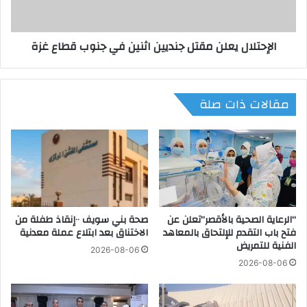
م
ا
ل
ل
ي
ي
الإحتلال يعلن مقتل جنديين اثنين في جنوب قطاع غزة
ا
ع
ت
ل
ا
ن
ل
م
مقالات ذات صلة
ع
ق
س
ت
ك
ل
ر
ج
ي
ن
ة
د
ف
ي
ي
ي
“الرعاية الصحية بالأقصر”تعلن عن
صحة بني سويف ٠٠إنقاذ طفلة من
3
ن
فتح باب التقدم للإلتحاق بالمعاهد
الاختناق بعد ابتلاع عملة معدنية
م
ا
الفنية للتمريض
ن
ث
2026-08-06
ا
ن
2026-08-06
ط
ي
ق
ن
ب
ف