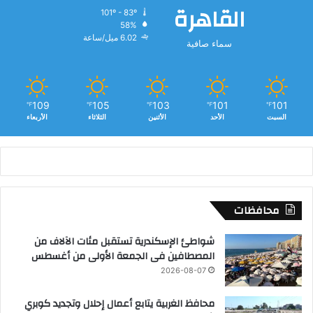
القاهرة
101º - 83º
58%
6.02 ميل/ساعة
سماء صافية
109
105
103
101
101
℉
℉
℉
℉
℉
السبت
الأحد
الأثنين
الثلاثاء
الأربعاء
محافظات
شواطئ الإسكندرية تستقبل مئات الآلاف من
المصطافين فى الجمعة الأولى من أغسطس
2026-08-07
محافظ الغربية يتابع أعمال إحلال وتجديد كوبري