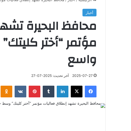
أخبار
محافظ البحيرة تشهد
مؤتمر “أختر كليتك
واسع
2025-07-27
آخر تحديث: 2025-07-27
فيسبوك
‫X
لينكدإن
‏Tumblr
بينتيريست
‏VKontakte
klassniki