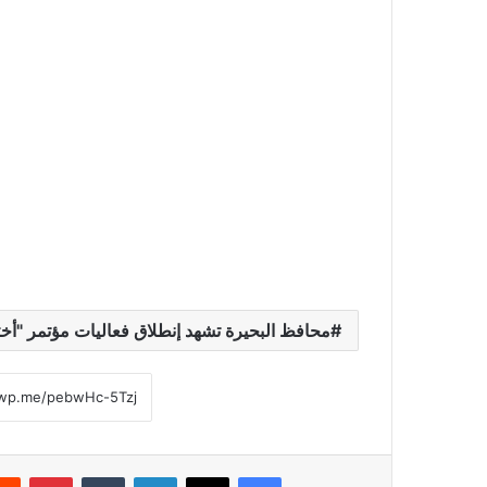
محافظ البحيرة تشهد إنطلاق فعاليات مؤتمر "أ
فيسبوك
‫X
لينكدإن
‏Tumblr
بينتيريست