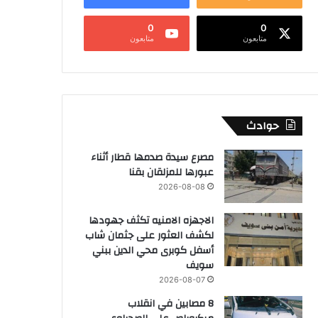
0
0
متابعون
متابعون
حوادث
مصرع سيدة صدمها قطار أثناء
عبورها للمزلقان بقنا
2026-08-08
الاجهزه الامنيه تكثف جهودها
لكشف العثور على جثمان شاب
أسفل كوبرى محي الدين ببني
سويف
2026-08-07
8 مصابين في انقلاب