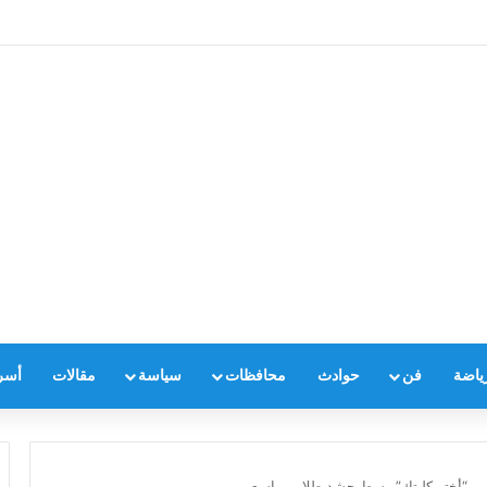
ياضة
فن
حوادث
محافظات
سياسة
مقالات
أسر
تمر “أختر كليتك” وسط حشد طلابي واسع