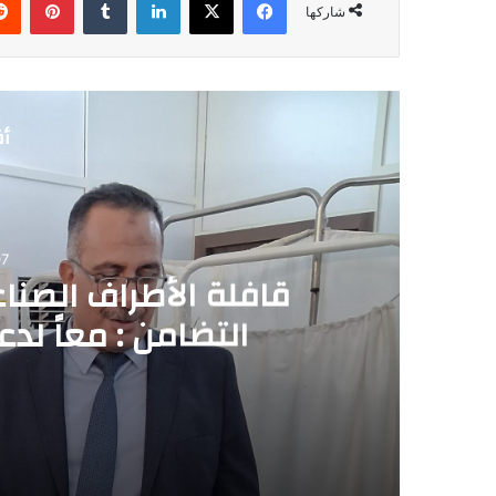
شاركها
أق
7
قافلة الأطراف الصناع
التضامن : معاً لدع
2026-08-07
قافلة الأطراف الصناعية تجوب المنيا .. ووكيل