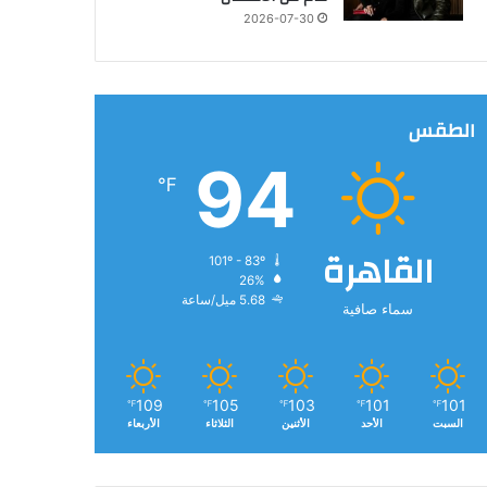
2026-07-30
الطقس
94
℉
القاهرة
101º - 83º
26%
5.68 ميل/ساعة
سماء صافية
109
105
103
101
101
℉
℉
℉
℉
℉
السبت
الأحد
الأثنين
الثلاثاء
الأربعاء