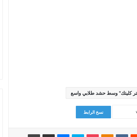
ختر كليتك" وسط حشد طلابي واسع
نسخ الرابط
‏Reddit
‏VKontakte
Odnoklassniki
‫Pocket
سكايب
ماسنجر
مشاركة عبر البريد
طباعة