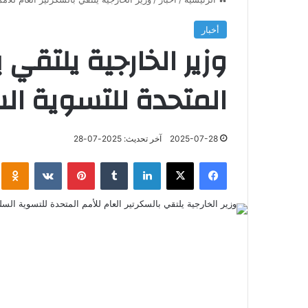
أخبار
وزير الخارجية يلتقي 
المتحدة للتسوية ا
2025-07-28
آخر تحديث: 2025-07-28
فيسبوك
‫X
لينكدإن
‏Tumblr
بينتيريست
‏VKontakte
klassniki