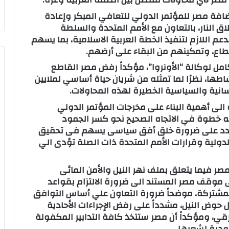
تضافة مصر للمؤتمر الدولي للتعافي المبكر وإعادة
ق النار، بالتعاون مع الأمم المتحدة والسلطة
م اللازم لتنفيذ الخطة العربية الاسلامية، بما يسهم
طاع، وتمكينهم من البقاء على أرضهم.
مل لوكالة “الأونروا”، مؤكداً رفض مصر القاطع
طها، نظرًا لما تمثله من شريان حياة أساسي لملايين
إنسانية والسياسية الخطيرة لهذه المحاولات.
الى أهمية البناء على مخرجات المؤتمر الدولي
 خطوة في الاتجاه الصحيح نحو كسر الجمود
وشدد على ضرورة خلق أفق سياسى يسهم فى تحقيق
دولية وقرارات الأمم المتحدة ذات الصلة تؤدى الي
مصر فيما يتعلق بملف نهر النيل والأمن المائى
ى موقف مصر المستند الى ضرورة الالتزام بقواعد
 المشتركة، موضحاً ضرورة التعاون علي أساس التوافق
وض النيل، مشدداً على رفض الإجراءات الأحادية
قي، ومؤكداً أن مصر ستتخذ كافة التدابير المكفولة
ودية لشعبها.