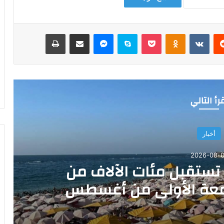
‏Reddit
‏VKontakte
Odnoklassniki
‫Pocket
سكايب
ماسنجر
مشاركة عبر البريد
طباعة
رأ التالي
أخبار
2026-08-0
ستقبل مئات الآلاف من
معة الأولى من أغسطس