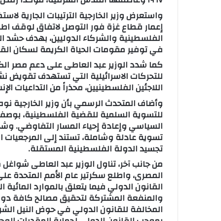
واستعرض وزير الخارجية الترتيبات الجارية لاس
إعمار قطاع غزة فور التوصل لاتفاق لوقف اطلا
الفلسطينية والشركاء الدوليين، بهدف حشد الدع
في توفير مقومات الحياة الكريمة لسكان الق
كما شدد الوزير عبد العاطى على دعم مصر الكا
للتحركات الاسرائيلية التي تستهدف تقويض نشا
اللاجئين الفلسطينيين، محذراً من التداعيات ال
وأضاف المتحدث الرسمي بأن وزير الخارجية نوه 
للتسوية السلمية للقضية الفلسطينية، بوصفه
السياسي وإعادة إحياء المسار التفاوضي. 
تسوية عادلة وشاملة، تستند إلى المرجعيات ال
تجسيد الدولة الفلسطينية المستقلة.
من جانب آخر، تناول الوزير عبد العاطى شواغل 
المصرى، واطلع سكرتير عام الأمم المتحدة عل
القانون الدولي فيما يتعلق بالموارد المائية
والمنفعة المشتركة لتحقيق مصالح كافة دول ح
المخالفة للقانون الدولي في حوض النيل الشر
بموجب القانون الدولي لحماية المقدرات الوج