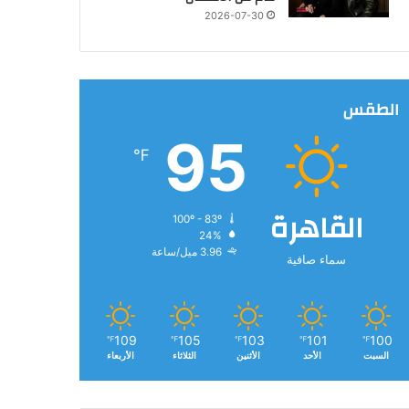
2026-07-30
الطقس
95
℉
القاهرة
100º - 83º
24%
3.96 ميل/ساعة
سماء صافية
109
105
103
101
100
℉
℉
℉
℉
℉
السبت
الأحد
الأثنين
الثلاثاء
الأربعاء