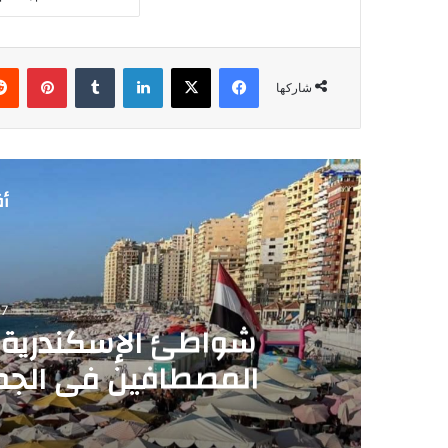
فيسبوك
‫X
لينكدإن
‏Tumblr
بينتيريست
شاركها
أق
7
شواطئ الإسكندرية ت
المصطافين فى الج