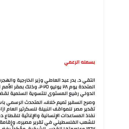
بسمله الرعمي
التقي د. بدر عبد العاطي وزير الخارجية والهجر
المتحدة يوم ٢٨ يوليو ٠٢٥
الدولي رفيع المستوى للتسوية السلمية لقضي
وصرح السفير تميم خلاف، المتحدث الرسمي باسم 
تقدير مصر للمواقف النبيلة للسكرتير العام از
نفاذ المساعدات الإنسانية والإغاثية للقطاع د
للشعب الفلسطيني في تقرير مصيره، وإقامة د
١٩٦٧ وعاصمتها القدس الشرقية، مؤكداً رفض مصر لأي محاولات للفصل بين الضفة الغربية وغزة.