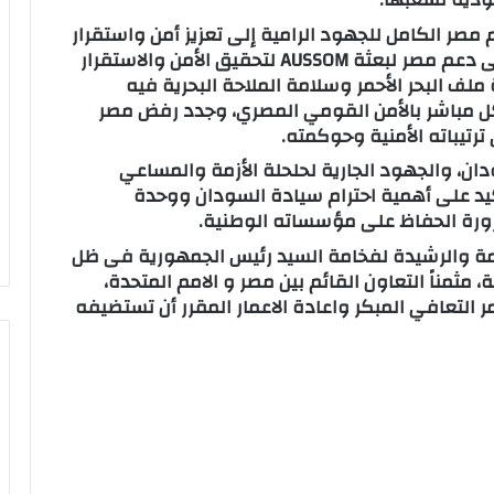
 مصر الكامل للجهود الرامية إلى تعزيز أمن واستقرار
الصومال ومنطقة القرن الافريقى، مشدداً على دعم مصر لبعثة AUSSOM لتحقيق الأمن والاستقرار
لف البحر الأحمر وسلامة الملاحة البحرية فيه
كل مباشر بالأمن القومي المصري، وجدد رفض مصر
رتيباته الأمنية وحوكمته.
ن، والجهود الجارية لحلحلة الأزمة والمساعي
أكيد على أهمية احترام سيادة السودان ووحدة
ورة الحفاظ على مؤسساته الوطنية.
كيمة والرشيدة لفخامة السيد رئيس الجمهورية فى ظل
مثمناً التعاون القائم بين مصر و الامم المتحدة،
 التعافي المبكر واعادة الاعمار المقرر أن تستضيفه