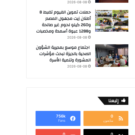
2026-08-08
حملات تموين الفيوم تضبط 8
أطنان زيت مجهول المصدر
و260 كيلو لحوم غير صالحة
و1288 عبوة أسمدة ومخصبات
2026-08-08
اجتماع موسع بمديرية الشؤون
الصحية بالجيزة لبحث مؤشرات
المشورة وتنمية الأسرة
2026-08-08
إتبعنا
756k
0
متابعون
Fans
0
0