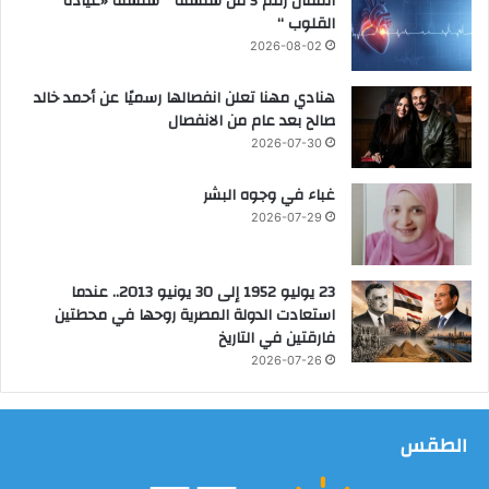
المقال رقم 5 من سلسلة ” سلسلة «عيادة
ي
القلوب “
ن
2026-08-02
د
و
هنادي مهنا تعلن انفصالها رسميًا عن أحمد خالد
ل
صالح بعد عام من الانفصال
ا
ر
2026-07-30
ل
ت
غباء في وجوه البشر
ع
2026-07-29
ز
ي
ز
23 يوليو 1952 إلى 30 يونيو 2013.. عندما
ا
استعادت الدولة المصرية روحها في محطتين
ل
فارقتين في التاريخ
ق
2026-07-26
د
ر
ا
الطقس
ت
ا
ل