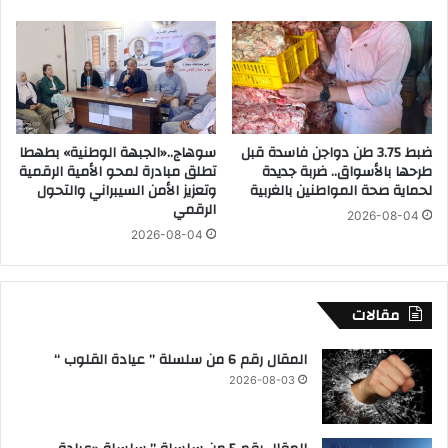
ؤ
ل
س
ى
ا
م
ء
ن
م
ح
ح
ة
ا
ك
ضبط 3.75 طن دواجن فاسدة قبل
سوهاج..«الجبهة الوطنية» بطهطا
ك
و
طرحها بالأسواق.. ضربة جديدة
تطلق مبادرة لمحو الأمية الرقمية
م
ر
لحماية صحة المواطنين بالغربية
وتعزيز الأمن السيبراني والتحول
ا
ي
الرقمي
2026-08-04
ل
ة
2026-08-04
ا
ب
س
ق
ت
ي
ئ
م
مقالات
ن
ة
ا
8
المقال رقم 6 من سلسلة ” عيادة القلوب “
ف
م
2026-08-03
ل
ا
ي