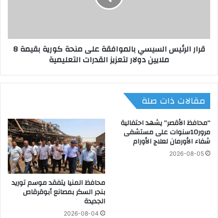
ئ
ل
ي
ر
س
ئ
ا
ي
قرار الرئيس السيسي بالموافقة على منحة كورية بقيمة 8
ل
س
ملايين دولار لتعزيز القدرات التعليمية
س
ا
ي
ل
س
س
ي
ي
مقالات ذات صلة
ب
س
ت
ي
ع
ب
“محافظ الأقصر” يشهد احتفالية
ي
ا
مرور10سنوات على مستشفى
ي
شفاء الأورمان لعلاج الأورام
ل
ن
م
2026-08-05
8
و
ق
ا
ض
محافظ المنيا يتفقد موسم توريد
ف
بنجر السكر بمصانع أبوقرقاص
ا
ق
الجديدة
ة
ة
ر
ع
2026-08-04