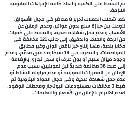
تم التحفظ على الكمية واتخاذ كافة الإجراءات القانونية
اللازمة.
كما شملت الحملات تحرير 8 محاضر في مجال الأسواق،
تنوعت بين حيازة سلع بدون فواتير، وعدم الإعلان عن
الأسعار، وعدم حمل شهادة صحية، والتحفظ على كميات
من الردة والعلف والدقيق، إلى جانب 121 مخالفة فى
مخابز بلدية، منها إنتاج خبز ناقص الوزن وغير مطابق
للمواصفات، والتصرف في 14 شيكارة دقيق مدعّم، وعدم
وجود ميزان سليم أو بون صرف أو سجل تجارى بالإضافة
إلى ضبط 36 مخالفة ضد بدّالين تموينيين، بسبب عدم
الإعلان عن المقررات التموينية أو عدم مزاولة النشاط أو
عدم حمل شهادة صحية وفى مجال المواد البترولية تم
ضبط 3 مخالفات بمستودعات البوتاجاز ومحطات الوقود،
لعدم الالتزام بالإعلان عن الأسعار والتعليمات.