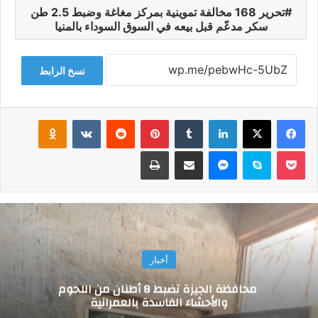
تحرير 168 مخالفة تموينية بمركز مغاغة وضبط 2.5 طن
سكر مدعّم قبل بيعه في السوق السوداء بالمنيا
نسخ الرابط
فيسبوك
‫X
لينكدإن
‏Tumblr
بينتيريست
‏Reddit
‏VKontakte
Odnoklassniki
‫Pocket
سكايب
ماسنجر
مشاركة عبر البريد
طباعة
أخبار
محافظة الجيزة تضبط 8 أطنان من اللحوم
والأحشاء الفاسدة بالعمرانية