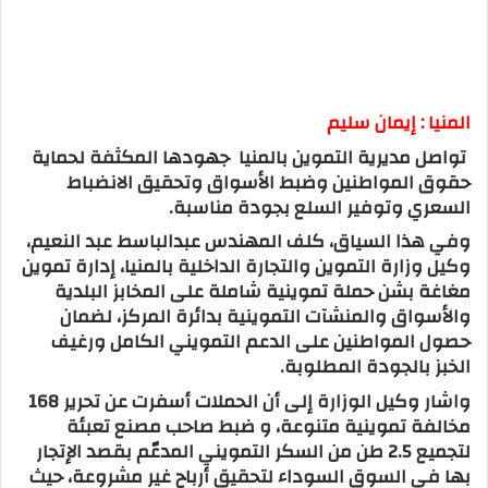
المنيا : إيمان سليم
تواصل مديرية التموين بالمنيا جهودها المكثفة لحماية
حقوق المواطنين وضبط الأسواق وتحقيق الانضباط
السعري وتوفير السلع بجودة مناسبة.
وفي هذا السياق، كلف المهندس عبدالباسط عبد النعيم،
وكيل وزارة التموين والتجارة الداخلية بالمنيا، إدارة تموين
مغاغة بشن حملة تموينية شاملة على المخابز البلدية
والأسواق والمنشآت التموينية بدائرة المركز، لضمان
حصول المواطنين على الدعم التمويني الكامل ورغيف
الخبز بالجودة المطلوبة.
واشار وكيل الوزارة إلى أن الحملات أسفرت عن تحرير 168
مخالفة تموينية متنوعة، و ضبط صاحب مصنع تعبئة
لتجميع 2.5 طن من السكر التمويني المدعّم بقصد الإتجار
بها في السوق السوداء لتحقيق أرباح غير مشروعة، حيث