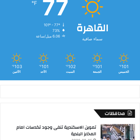
77
℉
ت
ع
ل
القاهرة
ي
101º - 77º
73%
م
6.06 ميل/ساعة
ي
سماء صافية
ة
103
101
102
101
101
℉
℉
℉
℉
℉
الخميس
الجمعة
السبت
الأحد
الأثنين
محافظات
تموين الاسكندرية تنفى وجود تكدسات امام
المخابز البلدية