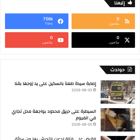
إتبعنا
756k
0
متابعون
Fans
0
0
متابعون
متابعون
حوادث
إصابة سيدة طعنآ بالسكين على يد زوجها بقنا
2026-08-05
السيطرة على حريق محدود بواجهة محل تجاري
في الفيوم
2026-08-05
القبض على فتاة ادعت التحرش بها من سائق