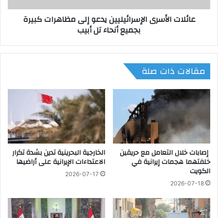
ي
أ
عائلات الأسرى الإسرائيليين يدعو إلى مظاهرات كبيرة
ن
س
بجميع أنحاء تل أبيب
ف
ر
ي
ى
ا
ا
ش
ل
مقالات ذات صلة
ت
إ
ب
س
ا
ر
ك
ا
ا
ئ
ت
ي
م
ل
س
ي
ل
إصابات خلال التعامل مع حريقين
الخارجية البحرينية تدين بشدة تكرار
ي
خلفتهما هجمات إيرانية في
الاعتداءات الإيرانية على أراضيها
ح
ن
الكويت
ة
ي
2026-07-17
ب
د
2026-07-18
ي
ع
ن
و
ف
إ