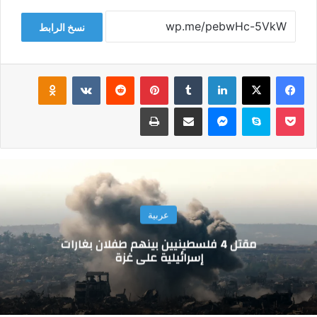
نسخ الرابط
فيسبوك
‫X
لينكدإن
‏Tumblr
بينتيريست
‏Reddit
‏VKontakte
Odnoklassniki
‫Pocket
سكايب
ماسنجر
مشاركة عبر البريد
طباعة
عربية
مقتل 4 فلسطينيين بينهم طفلان بغارات
إسرائيلية على غزة