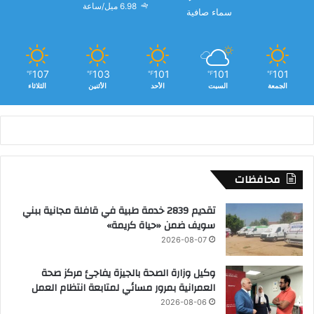
6.98 ميل/ساعة
سماء صافية
107
103
101
101
101
℉
℉
℉
℉
℉
الجمعة
السبت
الأحد
الأثنين
الثلاثاء
محافظات
تقديم 2839 خدمة طبية في قافلة مجانية ببني
سويف ضمن «حياة كريمة»
2026-08-07
وكيل وزارة الصحة بالجيزة يفاجئ مركز صحة
العمرانية بمرور مسائي لمتابعة انتظام العمل
2026-08-06