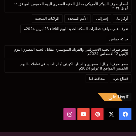
أسعار صرف الدولار الأمريكي مقابل الجنيه المصري اليوم الخميس الموافق ١١
أبريل ٢٠٢٤
أوكرانيا:
إسرائيل
الأمم المتحدة
الولايات المتحدة
تعرف على مواعيد قطارات السكة الحديد اليوم الثلاثاء 23 أبريل 2024م
حركة حماس
سعر صرف الجنيه الاسترليني والفرنك السويسرى مقابل الجنيه المصري اليوم
الإثنين 12 أغسطس 2024م
سعر صرف الريال السعودي والدينار الكويتى أمام الجنيه فى تعاملات اليوم
الخميس الموافق 18يوليو 2024م
قطاع غزة
محافظ قنا
تابعنا علي
‫X
فيسبوك
بينتيريست
‫YouTube
انستقرام