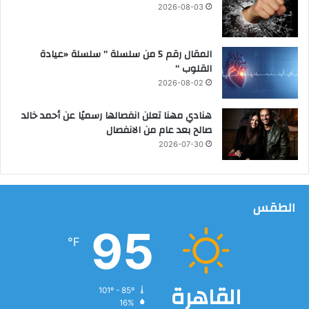
ف
ح
2026-08-03
ي
ا
ا
ء
ل
ت
المقال رقم 5 من سلسلة ” سلسلة «عيادة
س
ل
القلوب “
و
أ
2026-08-02
ي
ب
د
ي
هنادي مهنا تعلن انفصالها رسميًا عن أحمد خالد
ا
ب
صالح بعد عام من الانفصال
ء
2026-07-30
الطقس
95
℉
القاهرة
101º - 85º
16%