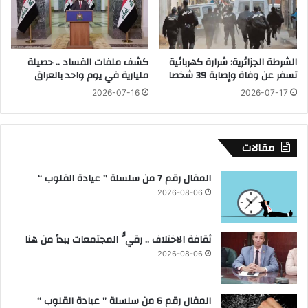
ص
ل
ا
ى
ئ
م
ل
ظ
الشرطة الجزائرية: شرارة كهربائية
كشف ملفات الفساد .. حصيلة
د
ا
تسفر عن وفاة وإصابة 39 شخصا
مليارية في يوم واحد بالعراق
ر
ه
ز
2026-07-16
2026-07-17
ر
ي
ا
ة
ت
و
ك
مقالات
م
ب
ج
ي
المقال رقم 7 من سلسلة ” عيادة القلوب “
م
ر
و
2026-08-06
ة
ع
ب
ة
ج
م
ثقافة الاختلاف .. رقيُّ المجتمعات يبدأ من هنا
م
س
ي
2026-08-06
ل
ع
ح
أ
ة
ن
المقال رقم 6 من سلسلة ” عيادة القلوب “