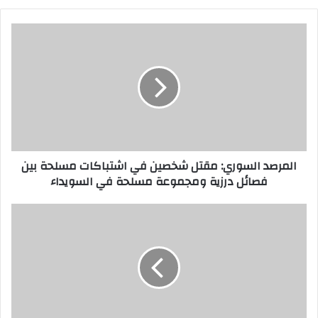
ا
ل
م
ر
ص
د
ا
ل
س
المرصد السوري: مقتل شخصين في اشتباكات مسلحة بين
و
فصائل درزية ومجموعة مسلحة في السويداء
ر
ي
:
ع
م
ا
ق
ئ
ت
ل
ل
ا
ش
ت
خ
ا
ص
ل