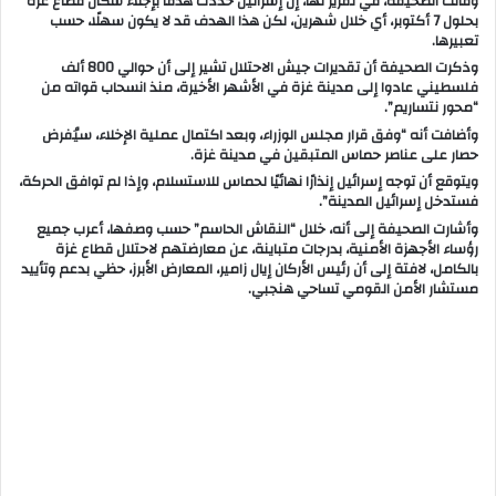
وقالت الصحيفة، في تقرير لها، إن إسرائيل حددتْ هدفًا بإجلاء سكان قطاع غزة
بحلول 7 أكتوبر، أي خلال شهرين، لكن هذا الهدف قد لا يكون سهلًا، حسب
تعبيرها.
وذكرت الصحيفة أن تقديرات جيش الاحتلال تشير إلى أن حوالي 800 ألف
فلسطيني عادوا إلى مدينة غزة في الأشهر الأخيرة، منذ انسحاب قواته من
“محور نتساريم”.
وأضافت أنه “وفق قرار مجلس الوزراء، وبعد اكتمال عملية الإخلاء، سيُفرض
حصار على عناصر حماس المتبقين في مدينة غزة.
ويتوقع أن توجه إسرائيل إنذارًا نهائيًا لحماس للاستسلام، وإذا لم توافق الحركة،
فستدخل إسرائيل المدينة”.
وأشارت الصحيفة إلى أنه، خلال “النقاش الحاسم” حسب وصفها، أعرب جميع
رؤساء الأجهزة الأمنية، بدرجات متباينة، عن معارضتهم لاحتلال قطاع غزة
بالكامل، لافتة إلى أن رئيس الأركان إيال زامير، المعارض الأبرز، حظي بدعم وتأييد
مستشار الأمن القومي تساحي هنجبي.