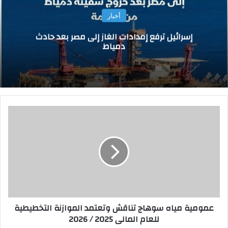
أخبار
إسرائيل ترفع إمدادات الغاز إلى مصر بعد حادث
دمياط
ع
م
و
م
ي
ة
م
ي
ا
عمومية مياه سوهاج تناقش وتعتمد الموازنة التخطيطية
ه
للعام المالى 2025 / 2026
س