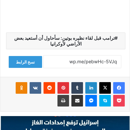
ترامب قبل لقاء نظيره بوتين: سأحاول أن أستعيد بعض
الأراضي لأوكرانيا
نسخ الرابط
فيسبوك
‫X
لينكدإن
‏Tumblr
بينتيريست
‏Reddit
‏VKontakte
Odnoklassniki
‫Pocket
سكايب
ماسنجر
مشاركة عبر البريد
طباعة