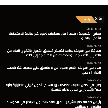
الأكثر قراءة
2026-08-08
بيطري القليوبية : ضبط 7 طن مصنعات لحوم غير صالحة للاستهلاك
الآدمى بالعبور
2026-08-08
محافظ بني سويف يعتمد تخفيض تنسيق القبول بالثانوي العام من
236 إلى 231 درجة،.. والخدمات من 210 درجة إلى 209
2026-08-08
مياه بنى سويف ٠٠قطع المياه عن 8 مناطق ببني سويف غدًا لتطهير
الخزان الارضي
2026-08-08
رعب في حضن الهرم.. “مصحات بير السلم” تحول قريتي “العزيزية وأبو
صير” بالجيزة إلى قنابل قابلة للانفجار
2026-08-08
رئيس جامعة كفر الشيخ يستقبل وفد هاكاثون الابتكار في الحوسبة
والذكاء الاصطناعي