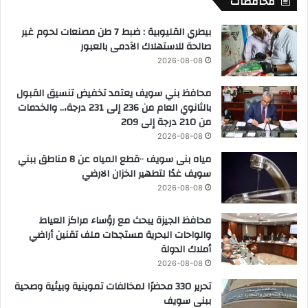
محافظات
بيطري القليوبية : ضبط 7 طن مصنعات لحوم غير
صالحة للاستهلاك الآدمى بالعبور
2026-08-08
محافظ بني سويف يعتمد تخفيض تنسيق القبول
بالثانوي العام من 236 إلى 231 درجة،.. والخدمات
من 210 درجة إلى 209
2026-08-08
مياه بنى سويف ٠٠قطع المياه عن 8 مناطق ببني
سويف غدًا لتطهير الخزان الارضي
2026-08-08
محافظ الجيزة يبحث مع رؤساء مراكز العياط
والواحات البحرية مستجدات ملف تقنين أراضي
أملاك الدولة
2026-08-08
تحرير 330 محضرًا لمخالفات تموينية وبيئية وصحية
ببنى سويف