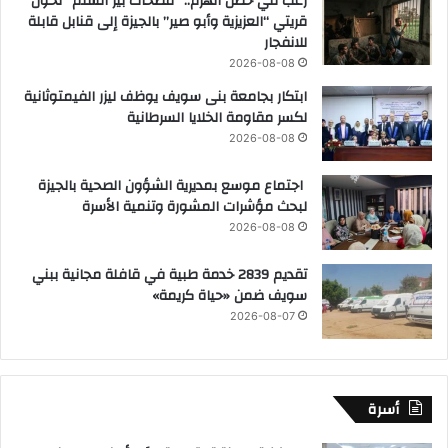
رعب في حضن الهرم.. “مصحات بير السلم” تحول
قريتي “العزيزية وأبو صير” بالجيزة إلى قنابل قابلة
للانفجار
2026-08-08
ابتكار بجامعة بنى سويف يوظف ليزر الفيمتوثانية
لكسر مقاومة الخلايا السرطانية
2026-08-08
اجتماع موسع بمديرية الشؤون الصحية بالجيزة
لبحث مؤشرات المشورة وتنمية الأسرة
2026-08-08
تقديم 2839 خدمة طبية في قافلة مجانية ببني
سويف ضمن «حياة كريمة»
2026-08-07
أسرة