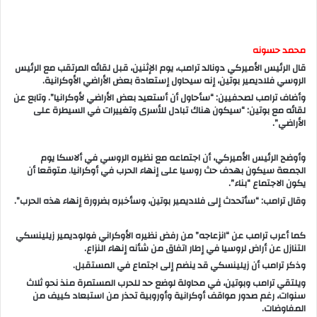
محمد حسونه
قال الرئيس الأميركي دونالد ترامب، يوم الإثنين، قبل لقائه المرتقب مع الرئيس
الروسي فلاديمير بوتين، إنه سيحاول إستعادة بعض الأراضي الأوكرانية.
وأضاف ترامب لصحفيين: “سأحاول أن أستعيد بعض الأراضي لأوكرانيا”. وتابع عن
لقائه مع بوتين: “سيكون هناك تبادل للأسرى وتغييرات في السيطرة على
الأراضي”.
وأوضح الرئيس الأميركي، أن اجتماعه مع نظيره الروسي في ألاسكا يوم
الجمعة سيكون بهدف حث روسيا على إنهاء الحرب في أوكرانيا. متوقعا أن
يكون الاجتماع “بناء”.
وقال ترامب: “سأتحدث إلى فلاديمير بوتين، وسأخبره بضرورة إنهاء هذه الحرب”.
كما أعرب ترامب عن “انزعاجه” من رفض نظيره الأوكراني فولوديمير زيلينسكي
التنازل عن أراض لروسيا في إطار اتفاق من شأنه إنهاء النزاع.
وذكر ترامب أن زيلينسكي قد ينضم إلى اجتماع في المستقبل.
ويلتقي ترامب وبوتين، في محاولة لوضع حد للحرب المستمرة منذ نحو ثلاث
سنوات، رغم صدور مواقف أوكرانية وأوروبية تحذر من استبعاد كييف من
المفاوضات.