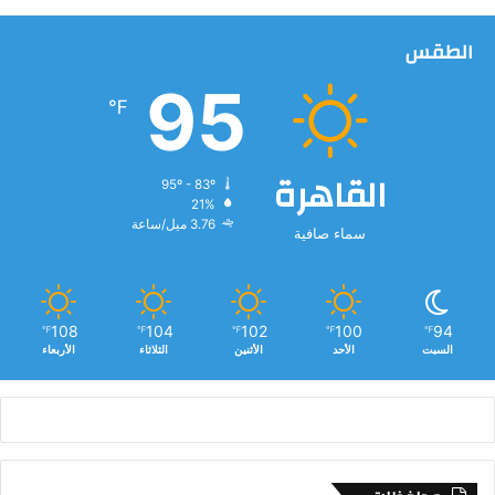
و
ا
الطقس
ل
م
95
ص
℉
ا
ر
ع
القاهرة
95º - 83º
ة
21%
3.76 ميل/ساعة
سماء صافية
108
104
102
100
94
℉
℉
℉
℉
℉
السبت
الأحد
الأثنين
الثلاثاء
الأربعاء