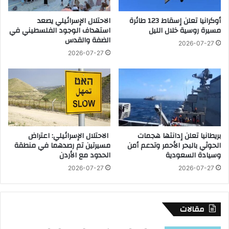
ة
ة
ا
أوكرانيا تعلن إسقاط 123 طائرة
الاحتلال الإسرائيلي يصعد
ا
مسيرة روسية خلال الليل
استهداف الوجود الفلسطيني في
ل
ل
الضفة والقدس
ت
ا
2026-07-27
خ
و
2026-07-27
ط
ل
ي
م
ط
ب
ي
ي
ة
ة
ل
ا
ل
ل
بريطانيا تعلن إدانتها هجمات
الاحتلال الإسرائيلي: اعتراض
ع
م
الحوثي بالبحر الأحمر وتدعم أمن
مسيرتين تم رصدهما في منطقة
ا
ص
وسيادة السعودية
الحدود مع الأردن
م
ر
2026-07-27
2026-07-27
ا
ي
ل
ة
م
ي
ا
ج
مقالات
ل
ت
ى
م