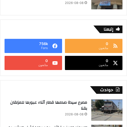
2026-08-08
إتبعنا
756k
0
متابعون
Fans
0
0
متابعون
متابعون
حوادث
مصرع سيدة صدمها قطار أثناء عبورها للمزلقان
بقنا
2026-08-08