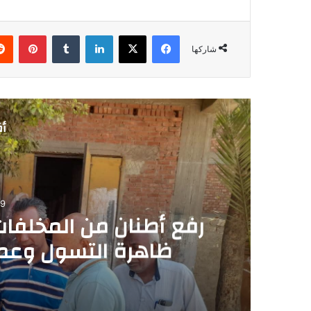
فيسبوك
‫X
لينكدإن
‏Tumblr
بينتيريست
شاركها
أق
09
رفع أطنان من المخلفا
ظاهرة التسول وعما