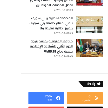
العمل وترشيد النفقات وتقديم
افضل الخدمات للمواطنين
2026-08-09
المحكمه الاداريه ببني سويف
تلغي امتناع جامعة بني سويف
بتعيين طالبه معيده بها
2026-08-09
محافظ المنوفية يعتمد نتيجة
الدور الثاني للشهادة الإعدادية
بنسبة نجاح 89.58%
2026-08-09
إتبعنا
756k
0
متابعون
Fans