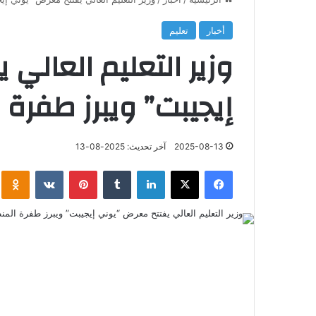
أخبار
تعليم
وزير التعليم العالي
إيجيبت” ويبرز طفرة 
2025-08-13
آخر تحديث: 2025-08-13
فيسبوك
‫X
لينكدإن
‏Tumblr
بينتيريست
‏VKontakte
klassniki