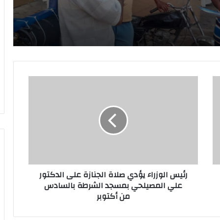
افحة ظاهرة التسول وعمالة الأطفال غرب الأقصر
لتعزيز العملية التعليمية للطلاب
ر
ئ
ي
س
ا
ساحل الشمالي
ل
و
ز
ر
رئيس الوزراء يؤدي صلاة الجنازة على الدكتور
ا
علي المصيلحي بمسجد الشرطة بالسادس
ء
من أكتوبر
ي
ؤ
د