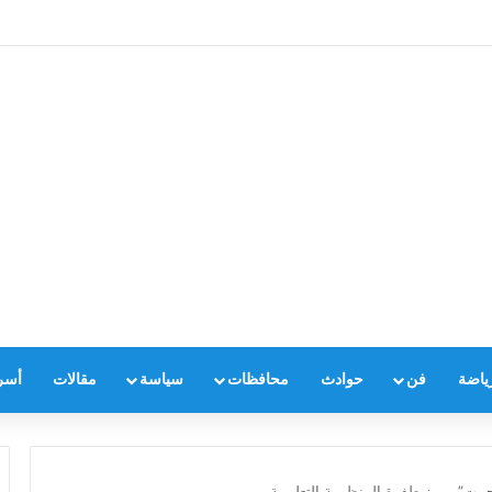
ياضة
فن
حوادث
محافظات
سياسة
مقالات
أسر
جيبت” ويبرز طفرة المنظومة التعليمية