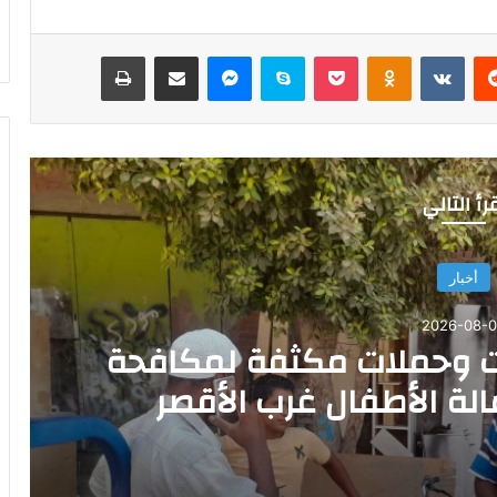
‏Reddit
‏VKontakte
Odnoklassniki
‫Pocket
سكايب
ماسنجر
مشاركة عبر البريد
طباعة
رأ التالي
أخبار
2026-08-
ت وحملات مكثفة لمكافحة
لة الأطفال غرب الأقصر