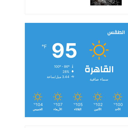
الطقس
95
℉
القاهرة
100º - 86º
28%
3.44 ميل/ساعة
سماء صافية
104
107
105
102
100
℉
℉
℉
℉
℉
الأحد
الأثنين
الثلاثاء
الأربعاء
الخميس