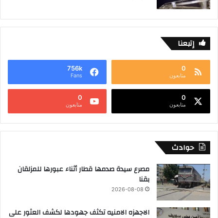
إتبعنا
756k
0
متابعون
Fans
0
0
متابعون
متابعون
حوادث
مصرع سيدة صدمها قطار أثناء عبورها للمزلقان
بقنا
2026-08-08
الاجهزه الامنيه تكثف جهودها لكشف العثور على