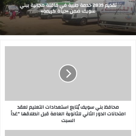
تقديم 2839 خدمة طبية في قافلة مجانية ببني
سويف ضمن «حياة كريمة»
م
ح
ا
ف
ظ
ب
ن
ي
س
محافظ بني سويف يُتابع استعدادات التعليم لعقد
و
امتحانات الدور الثاني للثانوية العامة قبل انطلاقها "غداً
ي
السبت
ف
يُ
ت
س