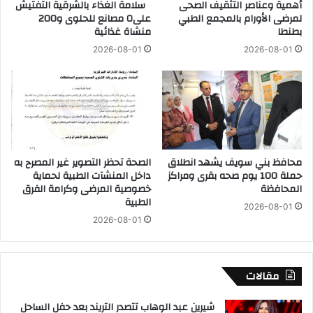
ق
أهمية وعناصر التثقيف الصحى
سلامة الغذاء بالشرقية التفتيش
ح
لمرضى الأورام بالمجمع الطبي
على٥ مصانع للحلوى و200
د
ب
بطنطا
منشاة غذائية
ا
ـ
م
1
2026-08-01
2026-08-01
ت
8
ح
6
ا
أ
ن
ل
ا
ف
ت
ط
ا
ن
محافظ بني سويف يشهد انطلاق
الصحة تحظر التصوير غير المصرح به
ل
ب
حملة 100 يوم صحه بقرى ومراكز
داخل المنشآت الطبية لحماية
د
ز
المحافظة
خصوصية المرضى وكرامة الفرق
و
ي
الطبية
ر
2026-08-01
ا
2026-08-01
ا
د
ل
ة
ث
2
ا
0
مقالات
ن
%
ي
ع
شيرين عبد الوهاب تتصدر التريند بعد حفل الساحل
ل
ن