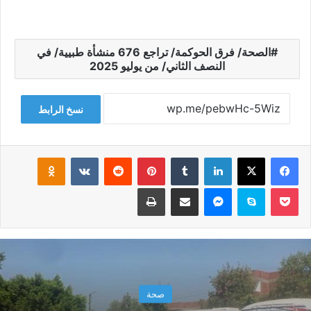
الصحة/ فرق الحوكمة/ تراجع 676 منشأة طبيية/ في
النصف الثاني/ من يوليو 2025
نسخ الرابط
فيسبوك
‫X
لينكدإن
‏Tumblr
بينتيريست
‏Reddit
‏VKontakte
Odnoklassniki
‫Pocket
سكايب
ماسنجر
مشاركة عبر البريد
طباعة
صحة