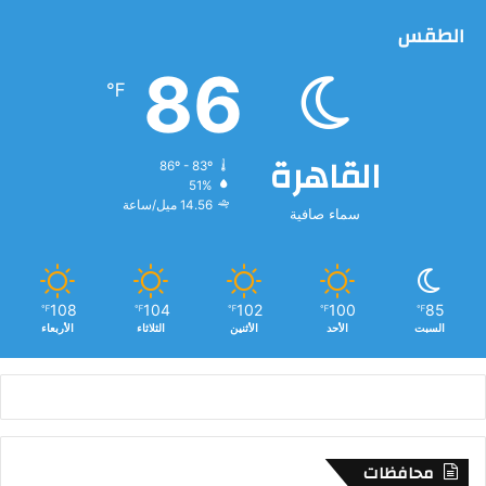
ق
الطقس
ه
ا
86
"
℉
غ
د
اً
القاهرة
86º - 83º
ا
51%
ل
14.56 ميل/ساعة
سماء صافية
س
ب
ت
108
104
102
100
85
℉
℉
℉
℉
℉
السبت
الأحد
الأثنين
الثلاثاء
الأربعاء
محافظات