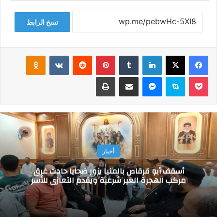
نسخ الرابط
فيسبوك
‫X
لينكدإن
‏Tumblr
بينتيريست
‏Reddit
‏VKontakte
Odnoklassniki
‫Pocket
سكايب
ماسنجر
مشاركة عبر البريد
طباعة
أخبار
أسقف أبو قرقاص بالمنيا يزور ضحايا حادث غرق
مركب الهجرة الغير شرعية ويقدم التعازي للأسر