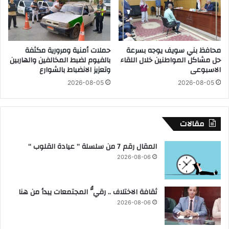
ا
ح
ب
ة
و
ا
ا
ل
محافظ بني سويف يوجه بسرعة
حملات أمنية ومرورية مكثفة
ل
إ
حل مشاكل المواطنين خلال اللقاء
بالفيوم لضبط المخالفين والهاربين
ر
د
الاسبوعى
وتعزيز الانضباط بالشوارع
ي
م
2026-08-05
2026-08-05
ا
ا
ض
ن
ة
و
ب
ا
مقالات
ك
ل
ف
أ
المقال رقم 7 من سلسلة ” عيادة القلوب “
ر
م
2026-08-06
ا
م
ل
ا
ش
ل
ثقافة الاختلاف .. رقيُّ المجتمعات يبدأ من هنا
ي
م
خ
ت
2026-08-06
ح
د