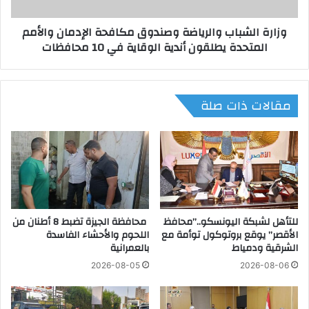
ر
ش
ش
ب
وزارة الشباب والرياضة وصندوق مكافحة الإدمان والأمم
ة
ا
المتحدة يطلقون أندية الوقاية في 10 محافظات
ف
ب
ن
و
ت
ا
ش
ل
مقالات ذات صلة
ك
ر
ي
ي
ل
ا
ي
ض
ب
ة
م
و
د
ص
ي
ن
ر
للتأهل لشبكة اليونسكو..”محافظ
محافظة الجيزة تضبط 8 أطنان من
د
الأقصر” يوقع بروتوكول توأمة مع
اللحوم والأحشاء الفاسدة
ي
و
الشرقية ودمياط
بالعمرانية
ة
ق
ا
م
2026-08-05
2026-08-06
ل
ك
ش
ا
ب
ف