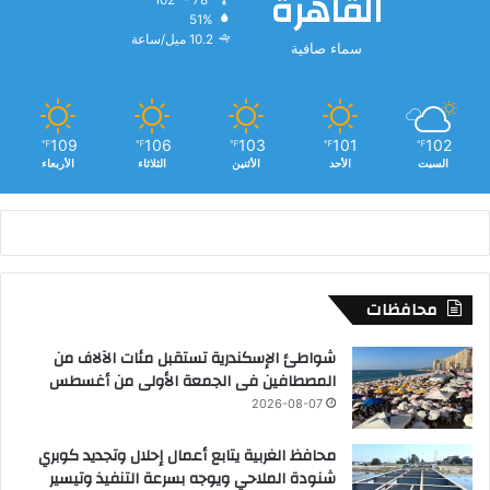
القاهرة
1
51%
0
10.2 ميل/ساعة
سماء صافية
م
ح
ا
ف
ظ
109
106
103
101
102
℉
℉
℉
℉
℉
ا
السبت
الأحد
الأثنين
الثلاثاء
الأربعاء
ت
محافظات
شواطئ الإسكندرية تستقبل مئات الآلاف من
المصطافين فى الجمعة الأولى من أغسطس
2026-08-07
محافظ الغربية يتابع أعمال إحلال وتجديد كوبري
شنودة الملاحي ويوجه بسرعة التنفيذ وتيسير