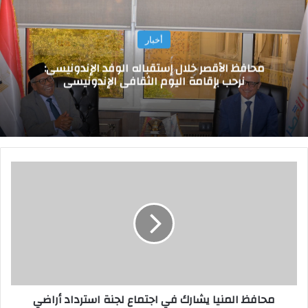
أخبار
محافظ الأقصر خلال إستقباله الوفد الإندونيسى:
نرحب بإقامة اليوم الثقافى الإندونيسى
م
ح
ا
ف
ظ
ا
ل
م
ن
محافظ المنيا يشارك في اجتماع لجنة استرداد أراضي
ي