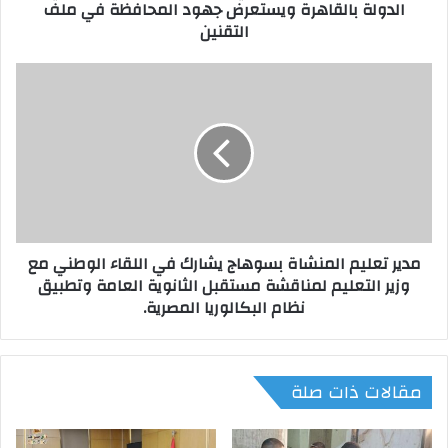
الدولة بالقاهرة ويستعرض جهود المحافظة في ملف
ا
التقنين
ي
ش
ا
م
ر
د
ك
ي
ف
ر
ي
ت
ا
ع
ج
ل
ت
ي
م
م
مدير تعليم المنشاة بسوهاج يشارك في اللقاء الوطني مع
ا
ا
وزير التعليم لمناقشة مستقبل الثانوية العامة وتطبيق
ع
ل
ل
نظام البكالوريا المصرية.
م
ج
ن
ن
ش
ة
ا
مقالات ذات صلة
ا
ة
س
ب
ت
س
ر