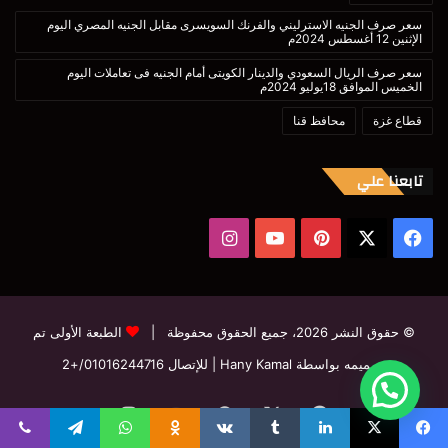
سعر صرف الجنيه الاسترليني والفرنك السويسرى مقابل الجنيه المصري اليوم
الإثنين 12 أغسطس 2024م
سعر صرف الريال السعودي والدينار الكويتى أمام الجنيه فى تعاملات اليوم
الخميس الموافق 18يوليو 2024م
قطاع غزة
محافظ قنا
تابعنا علي
‫X
فيسبوك
بينتيريست
‫YouTube
انستقرام
© حقوق النشر 2026، جميع الحقوق محفوظة |
الطبعة الأولى تم
تصميمه بواسطة Hany Kamal
| للإتصال
01016244716/+2
فيسبوك
‫X
بينتيريست
‫YouTube
انستقرام