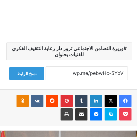
وزيرة التضامن الاجتماعي تزور دار رعاية التثقيف الفكري
للفتيات بحلوان
نسخ الرابط
فيسبوك
‫X
لينكدإن
‏Tumblr
بينتيريست
‏Reddit
‏VKontakte
Odnoklassniki
‫Pocket
سكايب
ماسنجر
مشاركة عبر البريد
طباعة