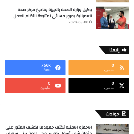
ص
وكيل وزارة الصحة بالجيزة يفاجئ مركز صحة
ر
العمرانية بمرور مسائي لمتابعة انتظام العمل
ي
2026-08-06
ة
.
إتبعنا
756k
0
متابعون
Fans
0
0
متابعون
متابعون
حوادث
الاجهزه الامنيه تكثف جهودها لكشف العثور على
جثمان شاب أسفل كوبرى محي الدين ببني سويف