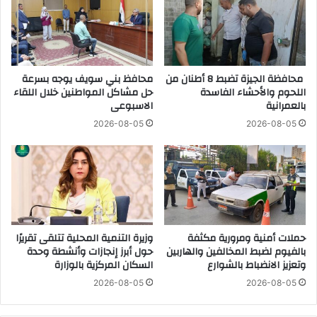
و
د
ه
ا
ا
د
ج
أ
ي
ر
محافظة الجيزة تضبط 8 أطنان من
محافظ بني سويف يوجه بسرعة
ش
ا
اللحوم والأحشاء الفاسدة
حل مشاكل المواطنين خلال اللقاء
ا
بالعمرانية
الاسبوعى
ض
ر
ي
ك
2026-08-05
2026-08-05
ا
ف
ل
ي
د
ا
و
ل
ل
ل
ة
ق
ب
ا
حملات أمنية ومرورية مكثفة
وزيرة التنمية المحلية تتلقى تقريرًا
ا
ء
بالفيوم لضبط المخالفين والهاربين
حول أبرز إنجازات وأنشطة وحدة
ل
ا
وتعزيز الانضباط بالشوارع
السكان المركزية بالوزارة
ق
ل
ا
2026-08-05
2026-08-05
و
ه
ط
ر
ن