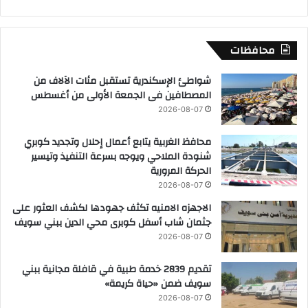
ت
ط
ب
ي
محافظات
ق
ن
شواطئ الإسكندرية تستقبل مئات الآلاف من
ظ
المصطافين فى الجمعة الأولى من أغسطس
ا
2026-08-07
م
ا
محافظ الغربية يتابع أعمال إحلال وتجديد كوبري
ل
شنودة الملاحي ويوجه بسرعة التنفيذ وتيسير
ب
الحركة المرورية
ك
2026-08-07
ا
ل
الاجهزه الامنيه تكثف جهودها لكشف العثور على
و
جثمان شاب أسفل كوبرى محي الدين ببني سويف
ر
2026-08-07
ي
ا
تقديم 2839 خدمة طبية في قافلة مجانية ببني
ا
سويف ضمن «حياة كريمة»
ل
2026-08-07
م