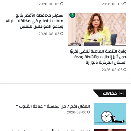
د
ج
2026-08-05
2026-08-05
ر
ا
سكرتير محافظة الأقصر يتابع
س
ن
ملفات التصالح فى مخالفات البناء
ة
ي
ويدعو المواطنين للتقنين
ا
ة
ل
ب
2026-08-05
ش
ق
ه
ر
وزيرة التنمية المحلية تتلقى تقريرًا
ي
ي
حول أبرز إنجازات وأنشطة وحدة
د
ة
السكان المركزية بالوزارة
م
ز
ح
2026-08-05
ا
م
و
د
ي
ج
ة
مقالات
ا
ح
ب
م
المقال رقم 7 من سلسلة ” عيادة القلوب “
ر
و
2026-08-06
ق
ر
ص
ب
ل
ا