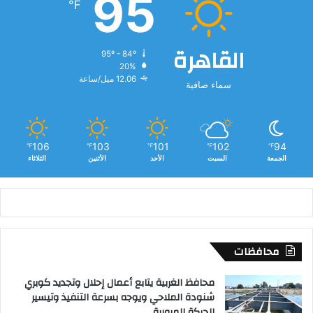
95
℉
ل
م
د
القاهرة
ر
95º - 84º
20%
س
12.06 ميل/ساعة
ة
سماء صافية
106
103
101
102
94
℉
℉
℉
℉
℉
الجمعة
السبت
الأحد
الأثنين
الثلاثاء
محافظات
محافظ الغربية يتابع أعمال إحلال وتجديد كوبري
شنودة الملاحي ويوجه بسرعة التنفيذ وتيسير
الحركة المرورية