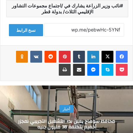
نائب وزير الزراعة يشارك في /اجتماع مجموعات التشاور
الإقليمي الثلاث/ بدولة قطر
نسخ الرابط
فيسبوك
‫X
لينكدإن
‏Tumblr
بينتيريست
‏Reddit
‏VKontakte
Odnoklassniki
‫Pocket
سكايب
ماسنجر
مشاركة عبر البريد
طباعة
أخبار
محافظ سوهاج يعلن بدء التشغيل التجريبي لمجزر
أخميم بتكلفة 38 مليون جنيه