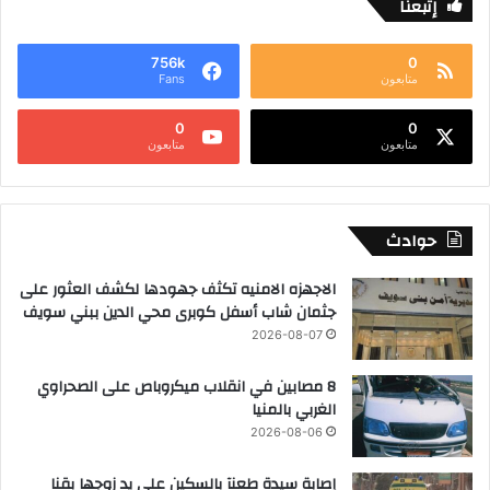
إتبعنا
756k
0
متابعون
Fans
0
0
متابعون
متابعون
حوادث
الاجهزه الامنيه تكثف جهودها لكشف العثور على
جثمان شاب أسفل كوبرى محي الدين ببني سويف
2026-08-07
8 مصابين في انقلاب ميكروباص على الصحراوي
الغربي بالمنيا
2026-08-06
إصابة سيدة طعنآ بالسكين على يد زوجها بقنا