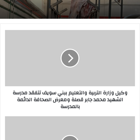
و
ك
ي
ل
و
ز
ا
ر
ة
وكيل وزارة التربية والتعليم ببني سويف تتفقد مدرسة
ا
الشهيد محمد جابر قصلة ومعرض الصحافة الدائمة
ل
بالمدرسة
ت
ر
ب
ص
ي
ح
ة
ة
و
ا