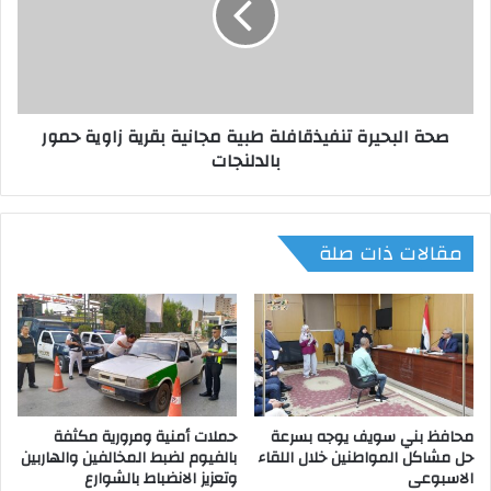
ا
ل
ل
ب
ت
ح
ع
ي
ل
ر
صحة البحيرة تنفيذقافلة طبية مجانية بقرية زاوية حمور
ي
ة
بالدلنجات
م
ت
ب
ن
ب
ف
ن
ي
مقالات ذات صلة
ي
ذ
س
ق
و
ا
ي
ف
ف
ل
ت
ة
ت
ط
ف
ب
ق
محافظ بني سويف يوجه بسرعة
حملات أمنية ومرورية مكثفة
ي
حل مشاكل المواطنين خلال اللقاء
بالفيوم لضبط المخالفين والهاربين
د
ة
الاسبوعى
وتعزيز الانضباط بالشوارع
م
م