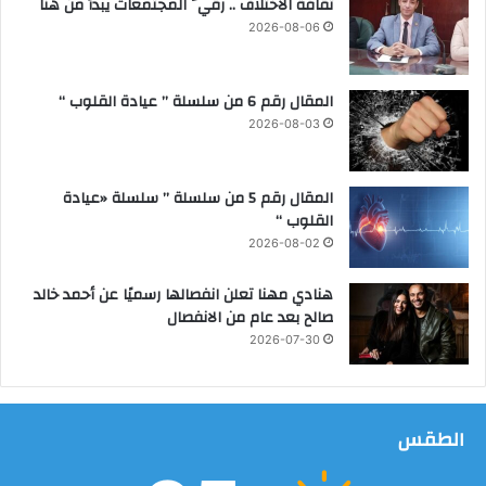
ثقافة الاختلاف .. رقيُّ المجتمعات يبدأ من هنا
ة
ل
و
د
2026-08-06
م
ل
ع
ن
ر
ج
المقال رقم 6 من سلسلة ” عيادة القلوب “
ض
ا
2026-08-03
ا
ت
ل
ص
المقال رقم 5 من سلسلة ” سلسلة «عيادة
ح
القلوب “
ا
2026-08-02
ف
ة
هنادي مهنا تعلن انفصالها رسميًا عن أحمد خالد
ا
صالح بعد عام من الانفصال
ل
2026-07-30
د
ا
ئ
م
الطقس
ة
ب
ا