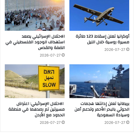
ي
س
ة
ت
و
ع
ي
د
ؤ
ا
ك
أوكرانيا تعلن إسقاط 123 طائرة
الاحتلال الإسرائيلي يصعد
د
مسيرة روسية خلال الليل
استهداف الوجود الفلسطيني في
د
ا
الضفة والقدس
:
ت
2026-07-27
إ
أ
2026-07-27
ع
و
د
ل
ا
م
د
ب
ق
ي
ا
ا
د
د
بريطانيا تعلن إدانتها هجمات
الاحتلال الإسرائيلي: اعتراض
ة
ل
الحوثي بالبحر الأحمر وتدعم أمن
مسيرتين تم رصدهما في منطقة
ق
و
وسيادة السعودية
الحدود مع الأردن
ا
س
2026-07-27
2026-07-27
د
أ
ر
ن