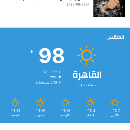
2026-08-03
ل
م
ص
ر
ي
الطقس
98
℉
القاهرة
102º - 87º
20%
3.13 ميل/ساعة
سماء صافية
104
102
104
104
102
℉
℉
℉
℉
℉
الأثنين
الثلاثاء
الأربعاء
الخميس
الجمعة