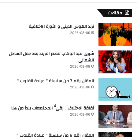
ي
ج
ن
ل
مقالات
ع
و
ل
س
ترند الهوس الدينى و الثورة الاخلاقية
ى
2
2026-08-09
ح
0
م
2
ا
8
شيرين عبد الوهاب تتصدر التريند بعد حفل الساحل
ي
الشمالي
ة
ا
2026-08-08
ل
أ
المقال رقم 7 من سلسلة ” عيادة القلوب “
م
2026-08-06
ن
ا
ل
ثقافة الاختلاف .. رقيُّ المجتمعات يبدأ من هنا
ق
2026-08-06
و
م
ي
المقال رقم 6 من سلسلة ” عيادة القلوب “
ا