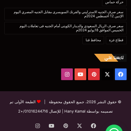
حركة حماس
سعر صرف الجنيه الاسترليني والفرنك السويسرى مقابل الجنيه المصري اليوم
الإثنين 12 أغسطس 2024م
سعر صرف الريال السعودي والدينار الكويتى أمام الجنيه فى تعاملات اليوم
الخميس الموافق 18يوليو 2024م
قطاع غزة
محافظ قنا
تابعنا علي
‫X
فيسبوك
بينتيريست
‫YouTube
انستقرام
© حقوق النشر 2026، جميع الحقوق محفوظة |
الطبعة الأولى تم
تصميمه بواسطة Hany Kamal
| للإتصال
01016244716/+2
فيسبوك
‫X
بينتيريست
‫YouTube
انستقرام