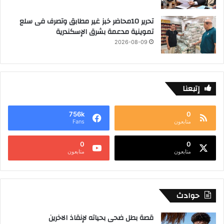
تحرير 10محاضر خبز غير مطابق وتصرف فى سلع
تموينية مدعمة بشرق الإسكندرية
2026-08-09
إتبعنا
756k
0
متابعون
Fans
0
0
متابعون
متابعون
حوادث
قصة بطل ضحى بحياته لإنقاذ الاخرين