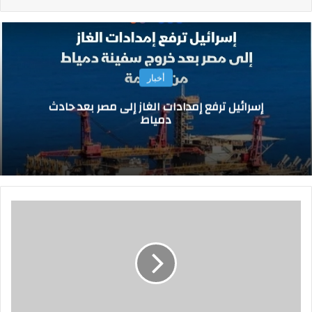
أخبار
إسرائيل ترفع إمدادات الغاز إلى مصر بعد حادث
دمياط
ر
ئ
ي
س
ا
ل
أ
ر