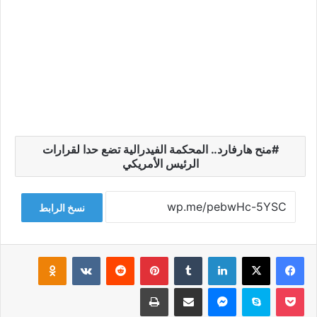
منح هارفارد.. المحكمة الفيدرالية تضع حدا لقرارات
الرئيس الأمريكي
نسخ الرابط
فيسبوك
‫X
لينكدإن
‏Tumblr
بينتيريست
‏Reddit
‏VKontakte
Odnoklassniki
‫Pocket
سكايب
ماسنجر
مشاركة عبر البريد
طباعة