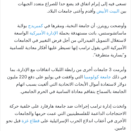
تسعى فيه إلى إبرام اتفاق قد يضع حدا للصراع متعدد الجبهات
بين
البيت الأبيض
وأقدم وأغنى جامعات البلاد.
وأوضحت رويترز، أن جامعة النخبة، ومقرها في
كمبريدج
بولاية
ماساتشوستس، باتت مستهدفة بحملة
الإدارة الأميركية
الواسعة
لاستغلال التمويل الفيدرالي من أجل فرض التغيير في الجامعات
الأميركية التي يقول ترامب إنها تسيطر عليها أفكار معادية للسامية
و”يسارية متطرفة”.
وأبرمت 3 جامعات أخرى من رابطة اللبلاب اتفاقات مع الإدارة، بما
في ذلك
جامعة كولومبيا
التي وافقت في يوليو على دفع 220 مليون
دولار لاستعادة أموال الأبحاث الاتحادية التي ألغيت بسبب اتهام
الجامعة بالسماح بتفاقم معاداة السامية في الحرم الجامعي.
واتخذت إدارة ترامب إجراءات ضد جامعة هارفارد على خلفية حركة
الاحتجاجات الداعمة للفلسطينيين التي عمت حرمها والجامعات
الأخرى في أعقاب اندلاع الحرب الإسرائيلية على
قطاع غزة
قبل نحو
عامين.