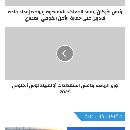
ك
رئيس الأركان يتفقد المعاهد العسكرية ويؤكد: إعداد قادة
ا
قادرين على حماية الأمن القومي المصري
ن
ي
ت
و
ف
ز
ق
ي
د
ر
ا
ا
ل
ل
م
ر
ع
ي
ا
ا
وزير الرياضة يناقش استعدادات أولمبياد لوس أنجلوس
ه
ض
2028
د
ة
ا
ي
ل
ن
ع
ا
مقالات ذات صلة
س
ق
ك
ش
ر
ا