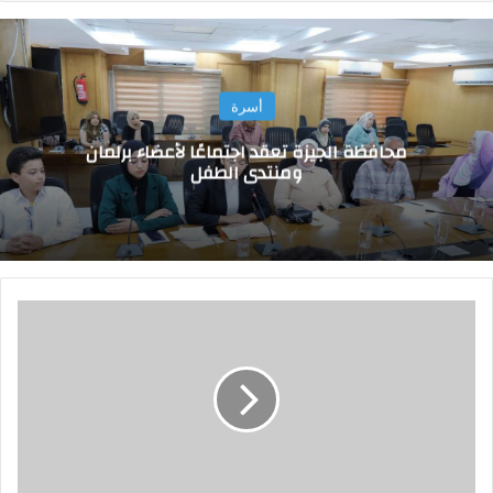
أسرة
محافظة الجيزة تعقد اجتماعًا لأعضاء برلمان
ومنتدى الطفل
ا
ل
م
ك
ت
ب
ة
ا