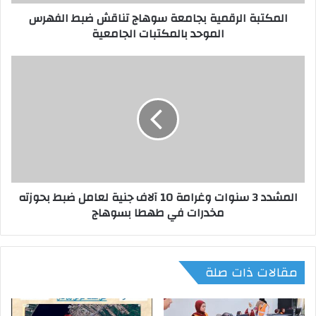
ل
المكتبة الرقمية بجامعة سوهاج تناقش ضبط الفهرس
ر
الموحد بالمكتبات الجامعية
ق
م
ي
ا
ة
ل
ب
م
ج
ش
ا
د
م
د
ع
3
ة
س
س
ن
المشدد 3 سنوات وغرامة 10 آلاف جنية لعامل ضبط بحوزته
و
و
مخدرات في طهطا بسوهاج
ه
ا
ا
ت
ج
و
ت
غ
مقالات ذات صلة
ن
ر
ا
ا
ق
م
ش
ة