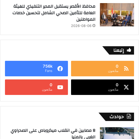
محافظ الأقصر يستقبل المدير التنفيذي للهيئة
العامة للتأمين الصحي الشامل لتحسين خدمات
المواطنين
2026-08-06
إتبعنا
756k
0
متابعون
Fans
0
0
متابعون
متابعون
حوادث
8 مصابين في انقلاب ميكروباص على الصحراوي
الغربي بالمنيا