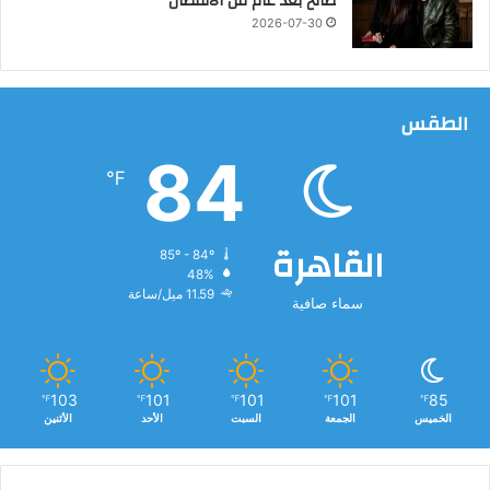
صالح بعد عام من الانفصال
2026-07-30
الطقس
84
℉
القاهرة
85º - 84º
48%
11.59 ميل/ساعة
سماء صافية
103
101
101
101
85
℉
℉
℉
℉
℉
الخميس
الجمعة
السبت
الأحد
الأثنين