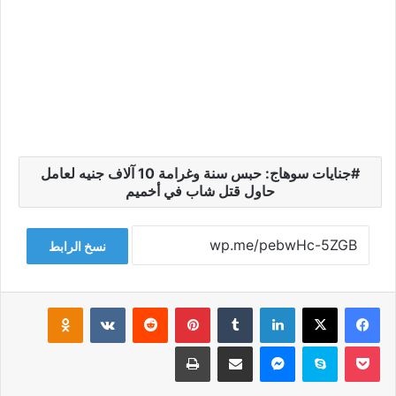
جنايات سوهاج: حبس سنة وغرامة 10 آلاف جنيه لعامل
حاول قتل شاب في أخميم
نسخ الرابط
فيسبوك
‫X
لينكدإن
‏Tumblr
بينتيريست
‏Reddit
‏VKontakte
Odnoklassniki
‫Pocket
سكايب
ماسنجر
مشاركة عبر البريد
طباعة