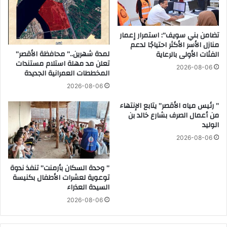
ض
1
ب
0
ط
آ
تضامن بني سويف”: استمرار إعمار
ا
ل
منازل الأسر الأكثر احتياجًا لدعم
ل
لمدة شهرين..” محافظة الأقصر”
ا
الفئات الأولى بالرعاية
تعلن مد مهلة استلام مستندات
ف
ف
2026-08-06
المخططات العمرانية الجديدة
ه
ج
ر
ن
2026-08-06
س
ي
” رئيس مياه الأقصر” يتابع الإنتهاء
ا
ة
من أعمال الصرف بشارع خالد بن
ل
ل
الوليد
م
ع
و
ا
2026-08-06
ح
م
د
ل
” وحدة السكان بأرمنت” تنفذ ندوة
ب
ض
توعوية لعشرات الأطفال بكنيسة
ا
ب
السيدة العذراء
ل
ط
2026-08-06
م
ب
ك
ح
ت
و