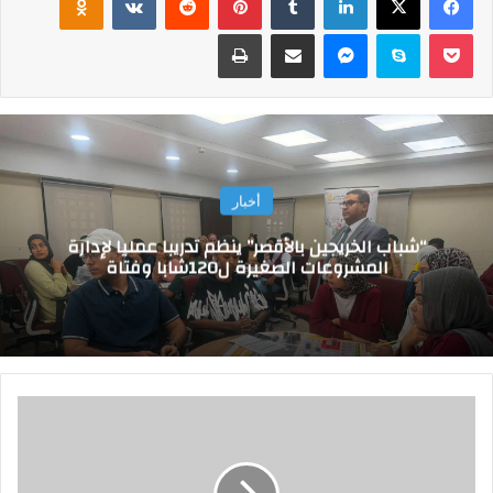
‫Pocket
سكايب
ماسنجر
مشاركة عبر البريد
طباعة
أخبار
“شباب الخريجين بالأقصر” ينظم تدريبا عمليا لإدارة
المشروعات الصغيرة ل120شابا وفتاة
م
ص
ـ
ر