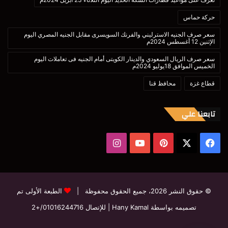
حركة حماس
سعر صرف الجنيه الاسترليني والفرنك السويسرى مقابل الجنيه المصري اليوم
الإثنين 12 أغسطس 2024م
سعر صرف الريال السعودي والدينار الكويتى أمام الجنيه فى تعاملات اليوم
الخميس الموافق 18يوليو 2024م
قطاع غزة
محافظ قنا
تابعنا علي
‫X
فيسبوك
بينتيريست
‫YouTube
انستقرام
© حقوق النشر 2026، جميع الحقوق محفوظة |
الطبعة الأولى تم
تصميمه بواسطة Hany Kamal
| للإتصال
01016244716/+2