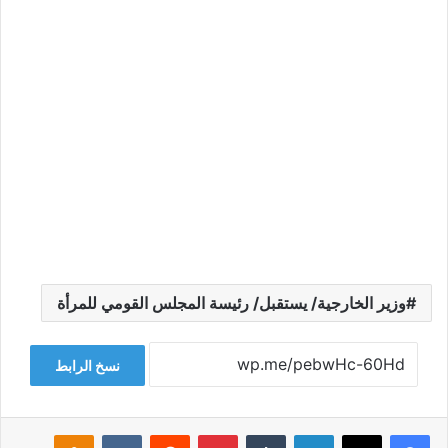
وزير الخارجية/ يستقبل/ رئيسة المجلس القومي للمرأة
نسخ الرابط
فيسبوك
‫X
لينكدإن
‏Tumblr
بينتيريست
‏Reddit
‏VKontakte
Odnoklassniki