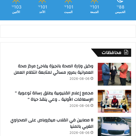
103
101
101
101
88
℉
℉
℉
℉
℉
الخميس
الجمعة
السبت
الأحد
الأثنين
محافظات
وكيل وزارة الصحة بالجيزة يفاجئ مركز صحة
العمرانية بمرور مسائي لمتابعة انتظام العمل
2026-08-06
مجمع إعلام القليوبية يطلق رسالة توعوية ”
الإسعافات الأولية .. وعي ينقذ حياة “
2026-08-06
8 مصابين في انقلاب ميكروباص على الصحراوي
الغربي بالمنيا
2026-08-06