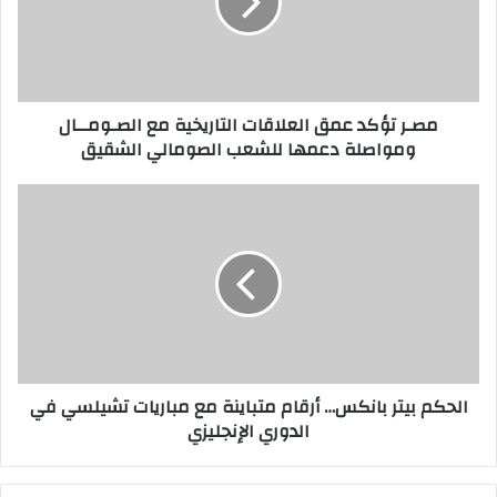
ت
ؤ
ك
د
ع
مصـر تؤكد عمق العلاقات التاريخية مع الصـومــال
م
ومواصلة دعمها للشعب الصومالي الشقيق
ق
ا
ل
ا
ع
ل
ل
ح
ا
ك
ق
م
ا
ب
ت
ي
ا
ت
ل
ر
الحكم بيتر بانكس… أرقام متباينة مع مباريات تشيلسي في
ت
ب
الدوري الإنجليزي
ا
ا
ر
ن
ي
ك
خ