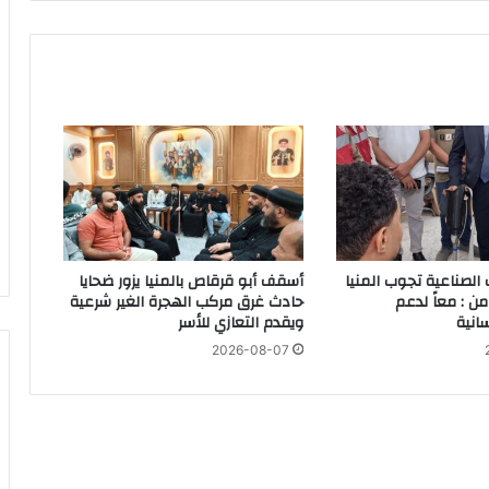
ة
ب
ق
التعليم المدني بمركز شباب الزهور
ن
ا
ي
ع
ق
د
د
و
ر
 الصناعية تجوب المنيا
أسقف أبو قرقاص بالمنيا يزور ضحايا
ة
من : معاً لدعم
حادث غرق مركب الهجرة الغير شرعية
محافظ بني سويف يعتمد تخفيض تنسيق القبول بالثانوي العام من 236 إلى 231 درجة،.. والخدمات من 210 درجة إلى 209
سانية
ويقدم التعازي للأسر
ف
ى
2026-08-07
ر
ي
ا
د
ة
ا