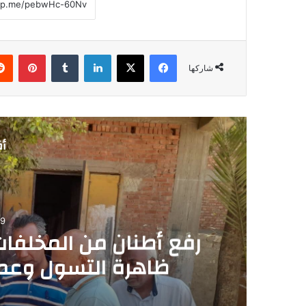
فيسبوك
‫X
لينكدإن
‏Tumblr
بينتيريست
شاركها
أق
09
رفع أطنان من المخلفا
ظاهرة التسول وعما