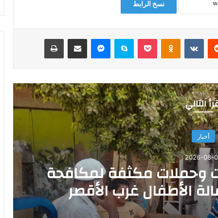
نسخ الرابط
‏Reddit
‏VKontakte
Odnoklassniki
‫Pocket
سكايب
ماسنجر
مشاركة عبر البريد
طباعة
رأ التالي
أخبار
2026-08-
ت وحملات مكثفة لمكافحة
لة الأطفال غرب الأقصر