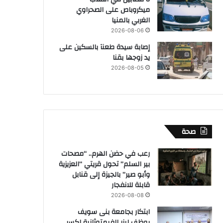
ميكروباص على الصحراوي
الغربي بالمنيا
2026-08-06
إصابة سيدة طعنآ بالسكين على
يد زوجها بقنا
2026-08-05
صحة
رعب في حضن الهرم.. “مصحات
بير السلم” تحول قريتي “العزيزية
وأبو صير” بالجيزة إلى قنابل
قابلة للانفجار
2026-08-08
ابتكار بجامعة بنى سويف
يوظف ليزر الفيمتوثانية لكسر