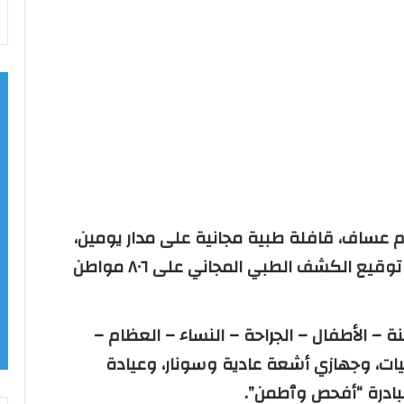
م عساف، قافلة طبية مجانية على مدار يومين،
بقرية العيون بمركز إيتاي البارود، تم خلالها توقيع الكشف الطبي المجاني على ٨٠٦ مواطن
– الأطفال – الجراحة – النساء – العظام –
يات، وجهازي أشعة عادية وسونار، وعيادة
ادرة “أفحص وٱطمن”.