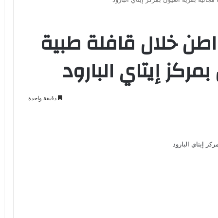
 على ٨٠٦ مواطن خلال قافلة طبية
بمركز إيتاي البارود
دقيقة واحدة
Odno