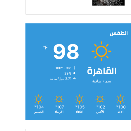
الطقس
98
℉
القاهرة
100º - 86º
29%
2.71 ميل/ساعة
سماء صافية
104
107
105
102
100
℉
℉
℉
℉
℉
الأحد
الأثنين
الثلاثاء
الأربعاء
الخميس