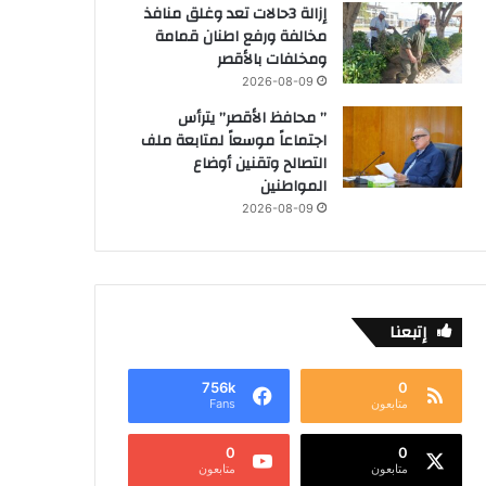
إزالة 3حالات تعد وغلق منافذ
مخالفة ورفع اطنان قمامة
ومخلفات بالأقصر
2026-08-09
” محافظ الأقصر” يترأس
اجتماعاً موسعاً لمتابعة ملف
التصالح وتقنين أوضاع
المواطنين
2026-08-09
إتبعنا
756k
0
متابعون
Fans
0
0
متابعون
متابعون