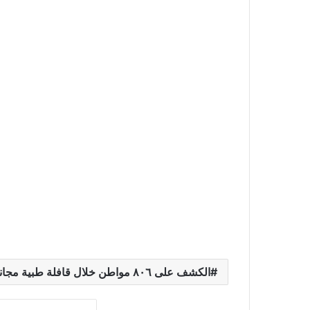
الكشف على ٨٠٦ مواطن خلال قافلة طبية مجانية بقرية العيون بمركز إيتاي البارود