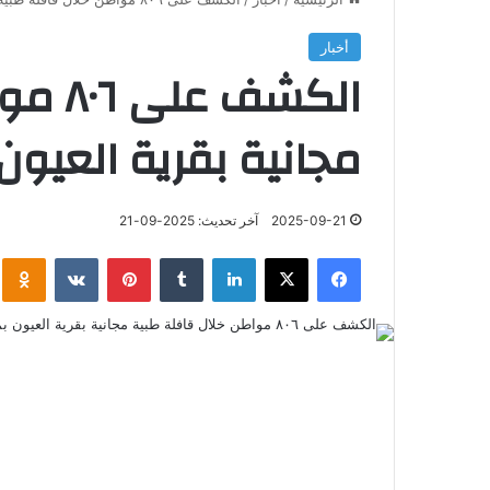
أخبار
الكشف
مجانية بقرية العيون 
2025-09-21
آخر تحديث: 2025-09-21
فيسبوك
‫X
لينكدإن
‏Tumblr
بينتيريست
‏VKontakte
klassniki