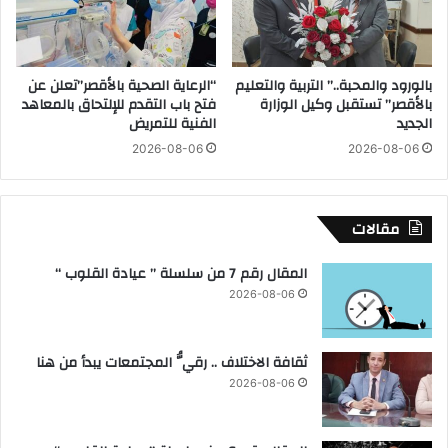
ف
ي
ع
ة
ا
ب
ل
ق
بالورود والمحبة..” التربية والتعليم
“الرعاية الصحية بالأقصر”تعلن عن
ي
ر
بالأقصر” تستقبل وكيل الوزارة
فتح باب التقدم للإلتحاق بالمعاهد
ا
ى
الجديد
الفنية للتمريض
ت
م
2026-08-06
2026-08-06
ه
ر
ا
ك
ب
ز
ق
س
مقالات
ر
ي
ى
د
المقال رقم 7 من سلسلة ” عيادة القلوب “
ك
ي
2026-08-06
ف
س
ر
ا
ا
ل
ثقافة الاختلاف .. رقيُّ المجتمعات يبدأ من هنا
ل
م
ش
ح
2026-08-06
ي
و
خ
ل
“