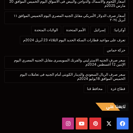
أسعار اللحوم والأسماك والدواجن والبيض فى الأسواق اليوم الخميس الموافق 20
مارس 2025م
أسعار صرف الدولار الأمريكي مقابل الجنيه المصري اليوم الخميس الموافق ١١
أبريل ٢٠٢٤
أوكرانيا:
إسرائيل
الأمم المتحدة
الولايات المتحدة
تعرف على مواعيد قطارات السكة الحديد اليوم الثلاثاء 23 أبريل 2024م
حركة حماس
سعر صرف الجنيه الاسترليني والفرنك السويسرى مقابل الجنيه المصري اليوم
الإثنين 12 أغسطس 2024م
سعر صرف الريال السعودي والدينار الكويتى أمام الجنيه فى تعاملات اليوم
الخميس الموافق 18يوليو 2024م
قطاع غزة
محافظ قنا
تابعنا علي
‫X
فيسبوك
بينتيريست
‫YouTube
انستقرام