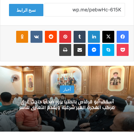
نسخ الرابط
فيسبوك
‫X
لينكدإن
‏Tumblr
بينتيريست
‏Reddit
‏VKontakte
Odnoklassniki
‫Pocket
سكايب
ماسنجر
مشاركة عبر البريد
طباعة
أخبار
أسقف أبو قرقاص بالمنيا يزور ضحايا حادث غرق
مركب الهجرة الغير شرعية ويقدم التعازي للأسر