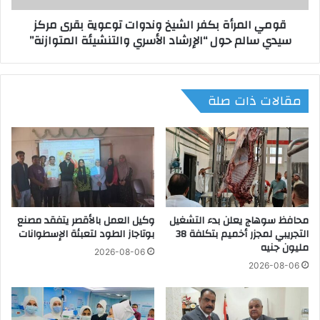
أ
أ
قومي المرأة بكفر الشيخ وندوات توعوية بقرى مركز
ة
ة
سيدي سالم حول “الإرشاد الأسري والتنشيئة المتوازنة”
و
ب
ا
ك
ل
ف
س
ر
مقالات ذات صلة
ل
ا
ا
ل
م
ش
و
ي
ا
خ
ل
و
أ
ن
م
د
ن
محافظ سوهاج يعلن بدء التشغيل
وكيل العمل بالأقصر يتفقد مصنع
و
التجريبي لمجزر أخميم بتكلفة 38
بوتاجاز الطود لتعبئة الإسطوانات
”
ا
مليون جنيه
ت
ت
2026-08-06
و
ت
2026-08-06
ا
و
ص
ع
ل
و