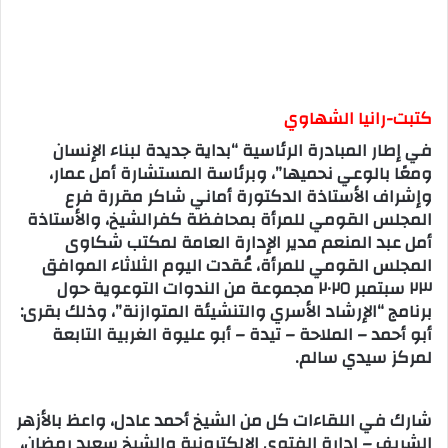
كتبت-رانيا الشهاوي
في إطار المبادرة الرئاسية “بداية جديدة لبناء الإنسان
ومعًا بالوعي نحميها”، وبرئاسة المستشارة أمل عمار،
وإشراف الأستاذة الدكتورة أماني شاكر مقررة فرع
المجلس القومي للمرأة بمحافظة كفرالشيخ، والأستاذة
أمل عبد المنعم مدير الإدارة العامة لمكتب شكاوى
المجلس القومي للمرأة، عُقدت اليوم الثلاثاء الموافق
٢٣ سبتمبر ٢٠٢٥ مجموعة من الندوات التوعوية حول
برنامج “الإرشاد الأسري والتنشيئة المتوازنة”، وذلك بقرى:
أبو أحمد – الملاحة – تيدة – أبو عليوة الغربية التابعة
لمركز سيدي سالم.
شارك في اللقاءات كل من الشيخ أحمد عادل، واعظ بالأزهر
الشريف – إدارة الفتوى الإلكترونية والشيخ سعيد رمضان،