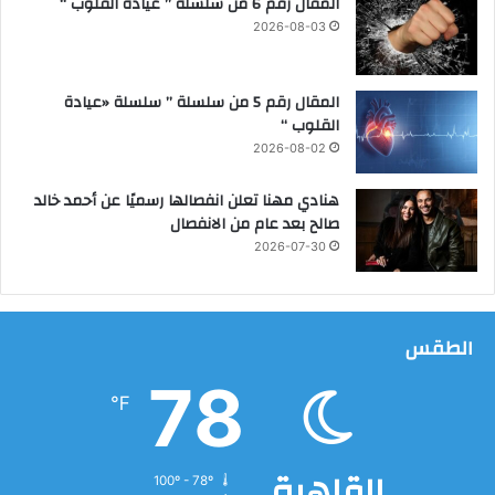
المقال رقم 6 من سلسلة ” عيادة القلوب “
ا
2026-08-03
ل
إ
ر
المقال رقم 5 من سلسلة ” سلسلة «عيادة
ش
القلوب “
ا
2026-08-02
د
ا
هنادي مهنا تعلن انفصالها رسميًا عن أحمد خالد
ل
صالح بعد عام من الانفصال
أ
2026-07-30
س
ر
ي
و
الطقس
ا
ل
78
ت
℉
ن
ش
ي
القاهرة
100º - 78º
ئ