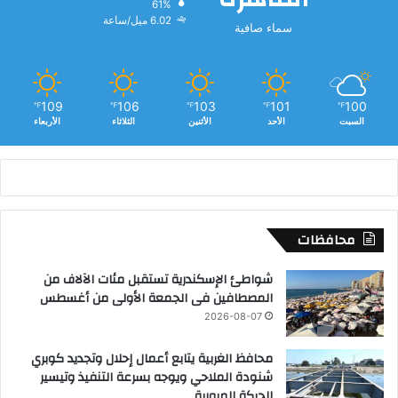
61%
ة
6.02 ميل/ساعة
سماء صافية
ا
ل
م
ت
و
109
106
103
101
100
℉
℉
℉
℉
℉
ا
السبت
الأحد
الأثنين
الثلاثاء
الأربعاء
ز
ن
ة
”
محافظات
شواطئ الإسكندرية تستقبل مئات الآلاف من
المصطافين فى الجمعة الأولى من أغسطس
2026-08-07
محافظ الغربية يتابع أعمال إحلال وتجديد كوبري
شنودة الملاحي ويوجه بسرعة التنفيذ وتيسير
الحركة المرورية