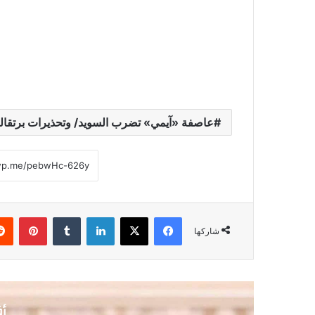
عاصفة «آيمي» تضرب السويد/ وتحذيرات برتقالية
فيسبوك
‫X
لينكدإن
‏Tumblr
بينتيريست
شاركها
أق