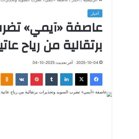
أخبار
عاصفة «آيمي» تضرب
برتقالية من رياح عات
2025-10-04
آخر تحديث: 2025-10-04
فيسبوك
‫X
لينكدإن
‏Tumblr
بينتيريست
‏VKontakte
klassniki