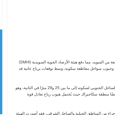
بدأت عاصفة «آيمي» صباح السبت باجتياح مناطق واسعة من السويد، مما دفع هيئة الأرصاد الجوية السويدية (SMHI)
ي وجنوب سواحل مقاطعة سكونه، وسط توقعات برياح عاتية قد
وتوقعت الهيئة أن تصل سرعة هبات الرياح على طول الساحل الجنوبي لسكونه إلى ما بين 25 و29 مترًا في الثانية، وهو
أيضًا منطقة سكاجيراك حيث يُحتمل هبوب رياح تعادل قوة
وأجزاء من المناطق الجبلية والساحل الشرقي، فقد أصدرت الهيئة