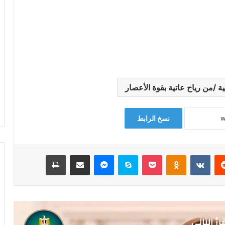
 /من رياح عاتية بقوة الأعصار
نسخ الرابط
‏Reddit
‏VKontakte
Odnoklassniki
‫Pocket
سكايب
ماسنجر
مشاركة عبر البريد
طباعة
رأ التالي