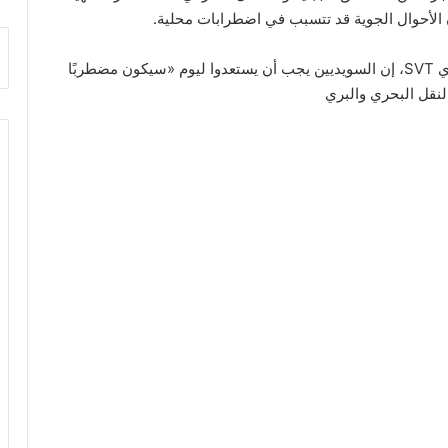
الأحوال الجوية قد تتسبب في اضطرابات محلية.
وقال بيرريك أوبرغ، خبير الأرصاد في التلفزيون السويدي SVT، إن السويديين يجب أن يستعدوا ليوم «سيكون مضطربًا
النقل البحري والبري