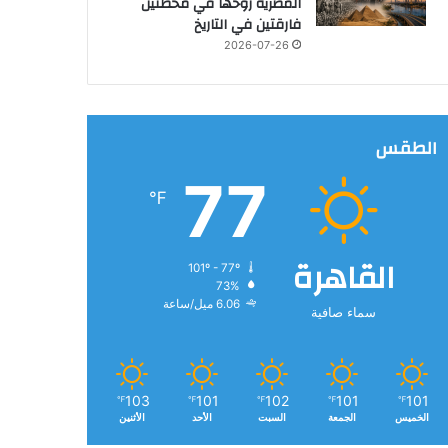
المصرية روحها في محطتين
فارقتين في التاريخ
2026-07-26
الطقس
77
℉
القاهرة
101º - 77º
73%
6.06 ميل/ساعة
سماء صافية
103
101
102
101
101
℉
℉
℉
℉
℉
الخميس
الجمعة
السبت
الأحد
الأثنين