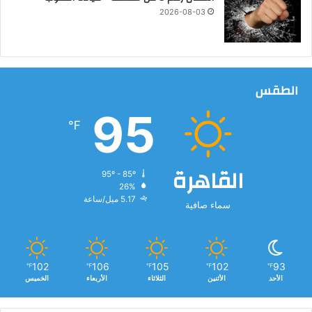
ب
2026-08-03
ل
ل
ل
ا
س
الطقس
ت
ث
95
م
℉
ا
ر
ا
القاهرة
95º - 85º
ل
26%
ت
5.17 ميل/ساعة
سماء صافية
ج
ا
ر
ى
102
106
105
102
93
℉
℉
℉
℉
℉
الأحد
الأثنين
الثلاثاء
الأربعاء
الخميس