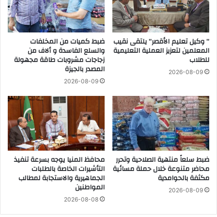
ص
ر
ل
ا
ت
ل
ع
” وكيل تعليم الأقصر” يلتقى نقيب
ضبط كميات من المخلفات
ت
المعلمين لتعزيز العملية التعليمية
والسلع الفاسدة و ألاف من
ظ
م
للطلاب
زجاجات مشروبات طاقة مجهولة
ي
و
المصدر بالجيزة
م
ي
2026-08-09
ا
ن
2026-08-09
س
و
ت
ا
غ
ل
ل
ت
ا
ج
ل
ا
ا
ر
ضبط سلعاً منتهية الصلاحية وتحرر
محافظ المنيا يوجه بسرعة تنفيذ
ل
ة
محاضر متنوعة خلال حملة مسائية
التأشيرات الخاصة بالطلبات
أ
ا
مكثفة بالحوامدية
الجماهيرية والاستجابة لمطالب
ص
ل
المواطنين
2026-08-09
و
د
2026-08-08
ل
ا
و
خ