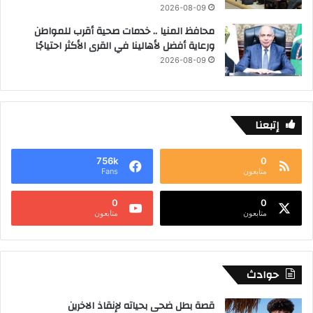
2026-08-09
محافظ المنيا .. خدمات صحية أقرب للمواطن
ورعاية أفضل لأهالينا في القرى الأكثر احتياجًا
2026-08-09
إتبعنا
756k
0
متابعون
Fans
0
0
متابعون
متابعون
حوادث
قصة بطل ضحى بحياته لإنقاذ الاخرين