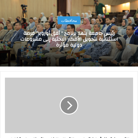
محافظات
رئيس جامعة بنها: برنامج “ أفق أوروبا” فرصة
استثنائية لتحويل الأفكار البحثية إلى مشروعات
دولية مؤثرة
ا
ل
ت
م
و
ي
ن
ت
ع