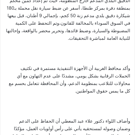
الدقيق البلدي المدعم خارج المنظومة، حيث تم إعداد كمين محكم
بمنطقة دفرة بمركز طنطا، أسفر عن ضبط سيارة نقل محملة بـ180
شيكارة دقيق بلدي مدعم زنة 50 كجم، بإجمالي 9 أطنان، قبل بيعها
في السوق السوداء بالمخالفة للقانون،وتم التحفظ على الكمية
المضبوطة والسيارة، وضبط قائدها، وتحرير محضر بالواقعة، وإحالتها
للنيابة العامة لمباشرة التحقيقات.
وأكد محافظ الغربية أن الأجهزة التنفيذية مستمرة في تكثيف
الحملات الرقابية بشكل يومي، مشددًا على عدم التهاون مع أي
محاولات للتلاعب بمنظومة الدعم، وأن المحافظة تتعامل بحسم مع
كل ما يمس حقوق المواطنين.
وأضاف اللواء دكتور علاء عبد المعطي أن الحفاظ على الدعم
وضمان وصوله لمستحقيه يأتي على رأس أولويات العمل، مؤكدًا