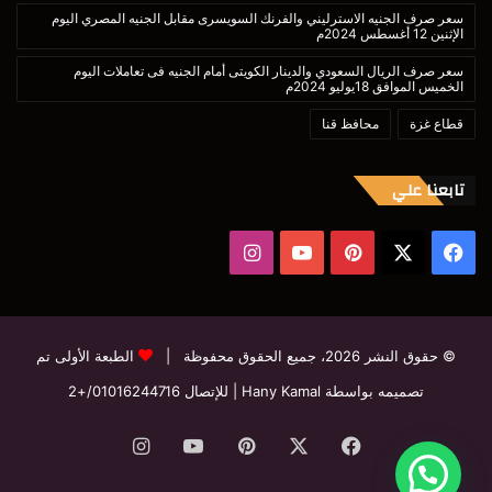
سعر صرف الجنيه الاسترليني والفرنك السويسرى مقابل الجنيه المصري اليوم
الإثنين 12 أغسطس 2024م
سعر صرف الريال السعودي والدينار الكويتى أمام الجنيه فى تعاملات اليوم
الخميس الموافق 18يوليو 2024م
قطاع غزة
محافظ قنا
تابعنا علي
‫X
فيسبوك
بينتيريست
‫YouTube
انستقرام
© حقوق النشر 2026، جميع الحقوق محفوظة |
الطبعة الأولى تم
تصميمه بواسطة Hany Kamal
| للإتصال
01016244716/+2
فيسبوك
‫X
بينتيريست
‫YouTube
انستقرام