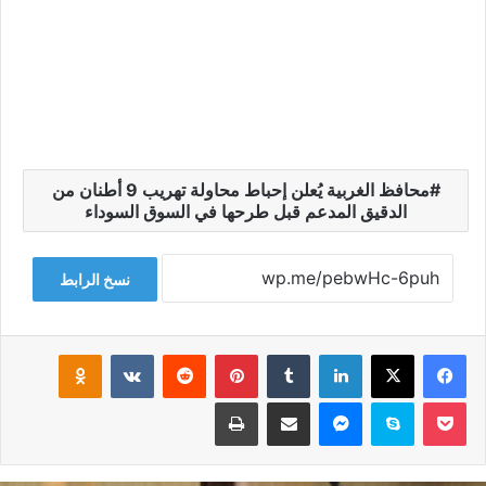
محافظ الغربية يُعلن إحباط محاولة تهريب 9 أطنان من
الدقيق المدعم قبل طرحها في السوق السوداء
نسخ الرابط
فيسبوك
‫X
لينكدإن
‏Tumblr
بينتيريست
‏Reddit
‏VKontakte
Odnoklassniki
‫Pocket
سكايب
ماسنجر
مشاركة عبر البريد
طباعة