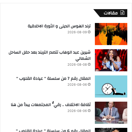
د
ل
ع
ي
مقالات
م
ة
ا
ي
ترند الهوس الدينى و الثورة الاخلاقية
ل
ع
2026-08-09
ص
ق
ن
د
ا
ا
شيرين عبد الوهاب تتصدر التريند بعد حفل الساحل
ع
ج
الشمالي
ة
ت
2026-08-08
م
ا
المقال رقم 7 من سلسلة ” عيادة القلوب “
عً
ا
2026-08-06
م
ع
ش
ثقافة الاختلاف .. رقيُّ المجتمعات يبدأ من هنا
ر
2026-08-06
ك
ة
سُ
المقال رقم 6 من سلسلة ” عيادة القلوب “