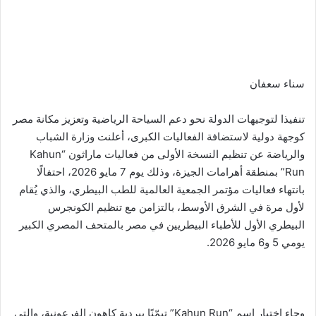
سناء سعفان
تنفيذا لتوجيهات الدولة نحو دعم السياحة الرياضية وتعزيز مكانة مصر
كوجهة دولية لاستضافة الفعاليات الكبرى، أعلنت وزارة الشباب
والرياضة عن تنظيم النسخة الأولى من فعاليات ماراثون “Kahun
Run” بمنطقة أهرامات الجيزة، وذلك يوم 7 مايو 2026، احتفالًا
بانتهاء فعاليات مؤتمر الجمعية العالمية للطب البيطري، والذي يُقام
لأول مرة في الشرق الأوسط، بالتزامن مع تنظيم الكونجرس
البيطري الأول للأطباء البيطريين في مصر بالمتحف المصري الكبير
يومي 5 و6 مايو 2026.
وجاء اختيار اسم “Kahun Run” تيمّنًا ببردية كاهون الفرعونية، والتي