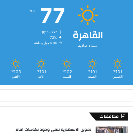
خ
77
د
℉
م
ة
ل
القاهرة
ـ
101º - 77º
2
73%
6.06 ميل/ساعة
5
سماء صافية
7
2
م
و
103
101
102
101
101
℉
℉
℉
℉
℉
ا
الخميس
الجمعة
السبت
الأحد
الأثنين
ط
ن
اً
محافظات
تموين الاسكندرية تنفى وجود تكدسات امام