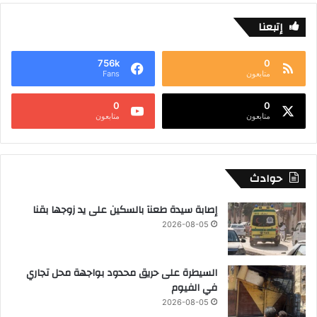
إتبعنا
756k
0
متابعون
Fans
0
0
متابعون
متابعون
حوادث
إصابة سيدة طعنآ بالسكين على يد زوجها بقنا
2026-08-05
السيطرة على حريق محدود بواجهة محل تجاري
في الفيوم
2026-08-05