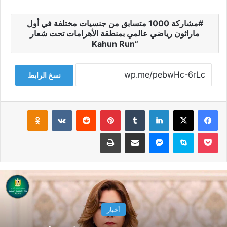
مشاركة 1000 متسابق من جنسيات مختلفة في أول
ماراثون رياضي عالمي بمنطقة الأهرامات تحت شعار
“Kahun Run
نسخ الرابط
فيسبوك
‫X
لينكدإن
‏Tumblr
بينتيريست
‏Reddit
‏VKontakte
Odnoklassniki
‫Pocket
سكايب
ماسنجر
مشاركة عبر البريد
طباعة
أخبار