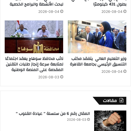
بطول 431 كيلومترًا
لبحث الأنشطة والبرامج الخدمية
ل
ا
ح
ل
2026-08-04
2026-08-04
ة
ط
ل
ب
ل
ي
ا
ة
س
ب
ت
ق
ه
ر
وزير التعليم العالي يتفقد مكتب
نائب محافظ سوهاج يعقد اجتماعًا
ل
ي
التنسيق الرئيسي بجامعة القاهرة
لمتابعة سرعة إنجاز طلبات التقنين
ا
ة
المقدمة على المنصة الوطنية
ك
2026-08-04
ا
2026-08-03
ب
ل
ا
أ
ل
ب
ف
ش
مقالات
ي
ي
و
ط
المقال رقم 6 من سلسلة ” عيادة القلوب “
م
ب
2026-08-03
م
ر