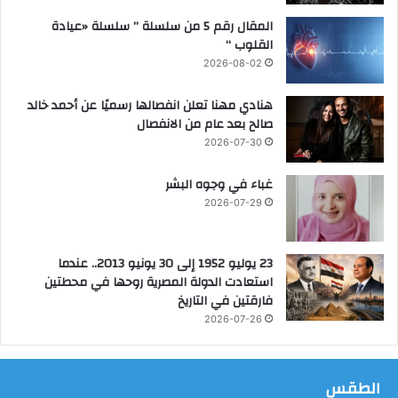
ك
المقال رقم 5 من سلسلة ” سلسلة «عيادة
ز
القلوب “
ا
ل
2026-08-02
م
ح
هنادي مهنا تعلن انفصالها رسميًا عن أحمد خالد
ل
صالح بعد عام من الانفصال
ة
2026-07-30
،
و
غباء في وجوه البشر
ي
2026-07-29
ع
ل
ن
23 يوليو 1952 إلى 30 يونيو 2013.. عندما
ت
استعادت الدولة المصرية روحها في محطتين
ق
فارقتين في التاريخ
د
2026-07-26
ي
م
ا
ل
الطقس