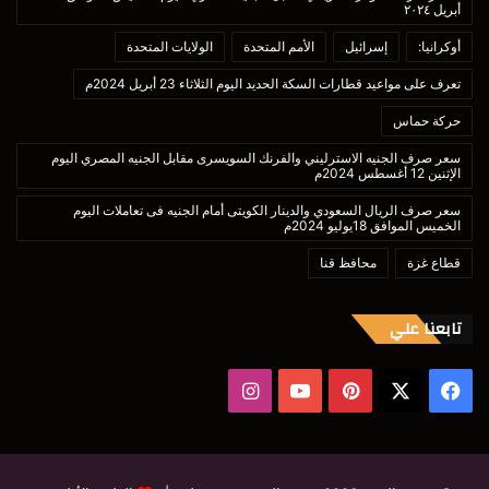
أبريل ٢٠٢٤
أوكرانيا:
إسرائيل
الأمم المتحدة
الولايات المتحدة
تعرف على مواعيد قطارات السكة الحديد اليوم الثلاثاء 23 أبريل 2024م
حركة حماس
سعر صرف الجنيه الاسترليني والفرنك السويسرى مقابل الجنيه المصري اليوم
الإثنين 12 أغسطس 2024م
سعر صرف الريال السعودي والدينار الكويتى أمام الجنيه فى تعاملات اليوم
الخميس الموافق 18يوليو 2024م
قطاع غزة
محافظ قنا
تابعنا علي
‫X
فيسبوك
بينتيريست
‫YouTube
انستقرام