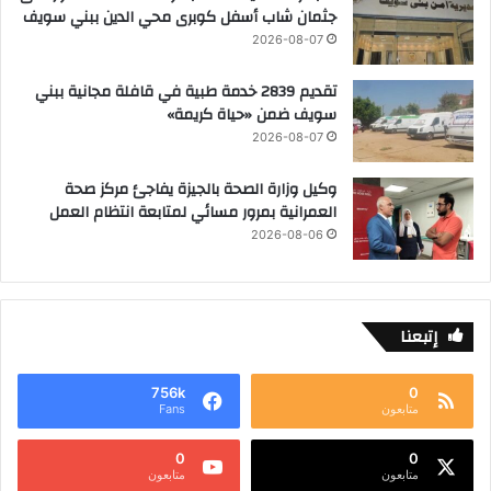
جثمان شاب أسفل كوبرى محي الدين ببني سويف
2026-08-07
تقديم 2839 خدمة طبية في قافلة مجانية ببني
سويف ضمن «حياة كريمة»
2026-08-07
وكيل وزارة الصحة بالجيزة يفاجئ مركز صحة
العمرانية بمرور مسائي لمتابعة انتظام العمل
2026-08-06
إتبعنا
756k
0
متابعون
Fans
0
0
متابعون
متابعون