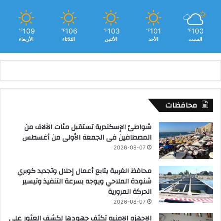
ا
ت
ص
109
106
103
101
100
℉
℉
℉
℉
℉
ا
السبت
الأحد
الأثنين
الثلاثاء
الأربعاء
ل
ع
ل
ى
م
س
محافظات
ت
و
شواطئ الإسكندرية تستقبل مئات الآلاف من
ى
المصطافين فى الجمعة الأولى من أغسطس
ا
2026-08-07
ل
ش
محافظ الغربية يتابع أعمال إحلال وتجديد كوبري
ر
شنودة الملاحي ويوجه بسرعة التنفيذ وتيسير
ك
الحركة المرورية
ا
2026-08-07
ت
الاجهزه الامنيه تكثف جهودها لكشف العثور على