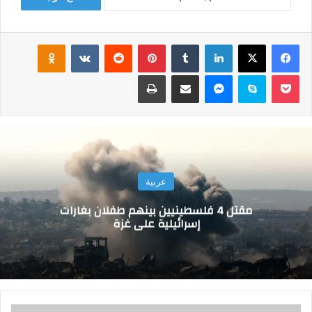
فيسبوك
‫X
لينكدإن
‏Tumblr
بينتيريست
‏Reddit
‏VKontakte
Odnoklassniki
‫Pocket
سكايب
ماسنجر
مشاركة عبر البريد
طباعة
عربية
مقتل 4 فلسطينيين بينهم طفلان بغارات
إسرائيلية على غزة
ا