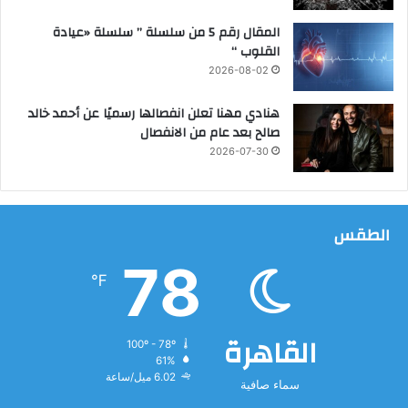
ن
ى
المقال رقم 5 من سلسلة ” سلسلة «عيادة
ب
القلوب “
ج
2026-08-02
ا
ئ
هنادي مهنا تعلن انفصالها رسميًا عن أحمد خالد
ز
صالح بعد عام من الانفصال
ة
2026-07-30
ا
ل
ت
م
الطقس
ي
ز
78
ل
℉
م
ر
ا
القاهرة
ك
100º - 78º
61%
ز
6.02 ميل/ساعة
ا
سماء صافية
ل