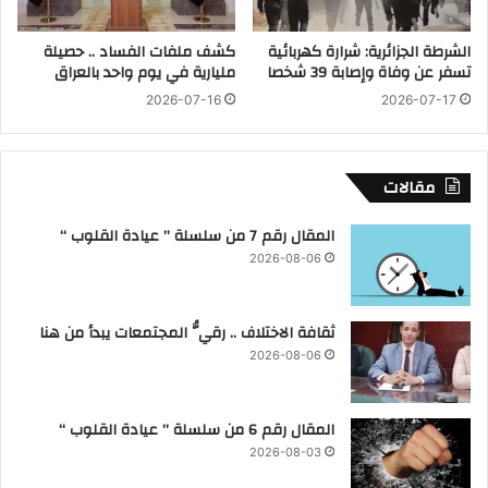
ل
خ
ي
ن
الشرطة الجزائرية: شرارة كهربائية
كشف ملفات الفساد .. حصيلة
ة
ب
تسفر عن وفاة وإصابة 39 شخصا
مليارية في يوم واحد بالعراق
ع
د
2026-07-16
2026-07-17
ا
ل
ف
مقالات
و
ز
المقال رقم 7 من سلسلة ” عيادة القلوب “
ب
2026-08-06
ا
ل
م
ثقافة الاختلاف .. رقيُّ المجتمعات يبدأ من هنا
ر
ك
2026-08-06
ز
ا
ل
المقال رقم 6 من سلسلة ” عيادة القلوب “
ث
2026-08-03
ا