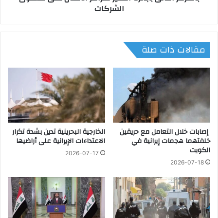
الشركات
م
ر
ة
ب
ب
ي
ذ
ة
مقالات ذات صلة
ه
"
ا
ي
ب
ك
ن
رّ
ه
م
ا
ف
ئ
ر
ي
ي
ا
إصابات خلال التعامل مع حريقين
الخارجية البحرينية تدين بشدة تكرار
ق
خلفتهما هجمات إيرانية في
الاعتداءات الإيرانية على أراضيها
ل
ا
الكويت
ك
ل
2026-07-17
و
خ
2026-07-18
ن
ط
ف
ا
د
ل
ر
س
ا
ا