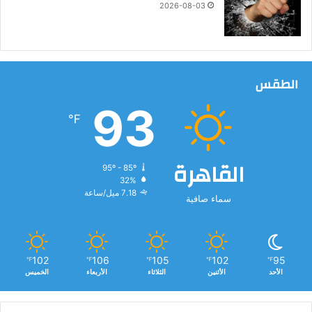
2026-08-03
ج
ي
ل
ه
الطقس
93
℉
القاهرة
95º - 85º
32%
7.18 ميل/ساعة
سماء صافية
102
106
105
102
95
℉
℉
℉
℉
℉
الأحد
الأثنين
الثلاثاء
الأربعاء
الخميس