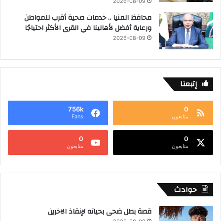
2026-08-09
محافظ المنيا .. خدمات صحية أقرب للمواطن
ورعاية أفضل لأهالينا في القرى الأكثر احتياجًا
2026-08-09
إتبعنا
756k
0
متابعون
Fans
0
0
متابعون
متابعون
حوادث
قصة بطل ضحى بحياته لإنقاذ الاخرين