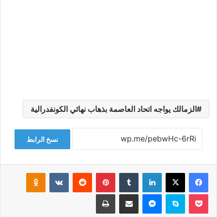
الزمالك يواجه اتحاد العاصمة بذهاب نهائي الكونفدرالية
نسخ الرابط
فيسبوك
‫X
لينكدإن
‏Tumblr
بينتيريست
‏Reddit
‏VKontakte
Odnoklassniki
‫Pocket
سكايب
ماسنجر
مشاركة عبر البريد
طباعة