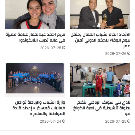
ب
ج
ك
ي
ر
ب
ح
و
ا
ت
م
الاتحاد العام لشباب العمال يحتفل
مريم احمد عبدالغفار علامة مميزة
ي
بيوم الوفاء للحكم الدولي أمين
فى عالم تدريب التايكوندوا
د
ل
عمر
ت
ل
2026-07-25
ا
م
2026-07-26
ب
ش
ع
ا
ا
ر
ل
ك
ب
ة
ا
ف
ب
ي
نادي بني سويف الرياضي ينظم
وزارة الشباب والرياضة تواصل
ا
م
بطولة تنشيطية في لعبة الكونغ
فعاليات مُعسكر « إعداد قادة
ل
ر
فو
المواطنة والسلام »
ث
ا
2026-07-24
2026-07-25
ا
س
ن
م
ي
ت