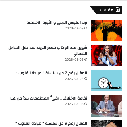
م
ن
مقالات
ع
ص
ك
ي
ترند الهوس الدينى و الثورة الاخلاقية
ب
ب
2026-08-09
ا
ا
ر
ل
ا
ر
شيرين عبد الوهاب تتصدر التريند بعد حفل الساحل
ل
ئ
الشمالي
ش
ي
ح
س
2026-08-08
ص
"
ي
إ
المقال رقم 7 من سلسلة ” عيادة القلوب “
ا
س
2026-08-06
ت
م
ا
ع
ثقافة الاختلاف .. رقيُّ المجتمعات يبدأ من هنا
ي
2026-08-06
ل
ع
م
المقال رقم 6 من سلسلة ” عيادة القلوب “
ر