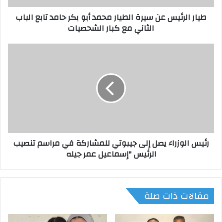
ي
طيار الرئيس عن سيرة الطيار محمد أبو بكر حامد تابع الباب
س
الثاني مع كبار الشحصيات
ع
ن
س
ر
ي
ئ
ر
ي
ة
س
ا
ا
ل
ل
ط
و
ي
ز
ا
ر
رئيس الوزراء يصل إلى جيبوتي للمشاركة في مراسم تنصيب
ر
ا
الرئيس "إسماعيل عمر جيله
م
ء
ح
ي
م
ص
د
ل
مقالات ذات صلة
أ
إ
ب
ل
و
ى