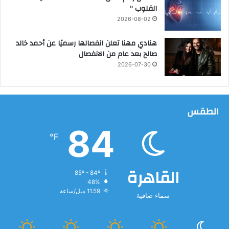
القلوب “
2026-08-02
هنادي مهنا تعلن انفصالها رسميًا عن أحمد خالد
صالح بعد عام من الانفصال
2026-07-30
الطقس
84
℉
القاهرة
85º - 84º
48%
11.59 ميل/ساعة
سماء صافية