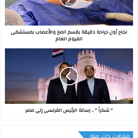
و
ل
ج
ر
نجاح أول جراحة دقيقة بقسم المخ والأعصاب بمستشفى
ا
الفيوم العام
ح
ة
د
"
ق
ش
ي
ك
ق
ر
ة
اً
ب
"
ق
.
س
.
م
ر
" شكراً " .. رسالة الرئيس الفرنسى إلى مصر
ا
س
ل
ا
م
ل
خ
ة
مقالات ذات صلة
و
ا