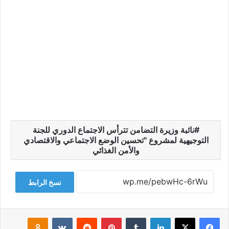
نائبة وزيرة التضامن تترأس الاجتماع الدوري للجنة
التوجيهية لمشروع "تحسين الوضع الاجتماعي والاقتصادي
والأمن الغذائي
نسخ الرابط
فيسبوك
‫X
لينكدإن
‏Tumblr
بينتيريست
‏Reddit
‏VKontakte
Odnoklassniki