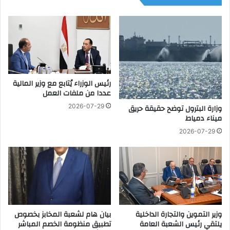
ا
ل
ل
ر
أ
ئ
ع
ي
ص
س
ا
ا
ب
ل
رئيس الوزراء يُتابع مع وزير المالية
ب
ف
عددا من ملفات العمل
م
ر
س
ن
2026-07-29
وزارة البترول توضح حقيقة حريق
ت
س
ميناء دمياط
ش
ى
2026-07-29
ف
إ
ى
ل
ا
ى
ل
م
ف
ص
ي
ر
و
م
وزير التموين والتجارة الداخلية
بيان هام لشعبة المخابز بخصوص
ا
يلتقي رئيس الشعبة العامة
تطبيق منظومة الخصم المباشر