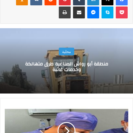
‫Pocket
سكايب
ماسنجر
مشاركة عبر البريد
طباعة
محلية
منطقة أبو رواش الصناعية طرق متهالكة
وخدمات غائبة
ن
ج
ا
ح
أ