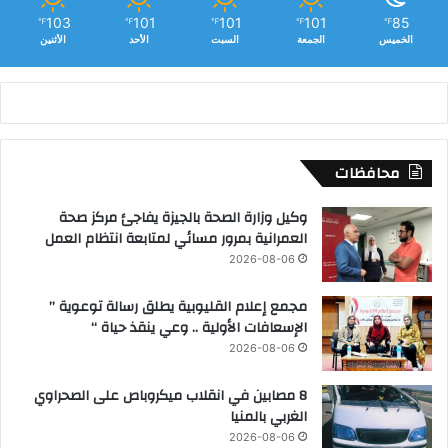
103
101
101
101
85
℉
℉
℉
℉
℉
الخميس
الجمعة
السبت
الأحد
الأثنين
محافظات
وكيل وزارة الصحة بالجيزة يفاجئ مركز صحة
العمرانية بمرور مسائي لمتابعة انتظام العمل
2026-08-06
مجمع إعلام القليوبية يطلق رسالة توعوية ”
الإسعافات الأولية .. وعي ينقذ حياة “
2026-08-06
8 مصابين في انقلاب ميكروباص على الصحراوي
الغربي بالمنيا
2026-08-06