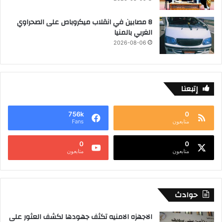
8 مصابين في انقلاب ميكروباص على الصحراوي
الغربي بالمنيا
2026-08-06
إتبعنا
756k
0
متابعون
Fans
0
0
متابعون
متابعون
حوادث
الاجهزه الامنيه تكثف جهودها لكشف العثور على