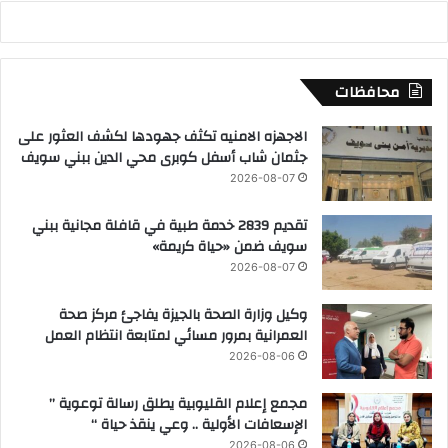
خ
ل
1
7
9
محافظات
ل
ج
الاجهزه الامنيه تكثف جهودها لكشف العثور على
ن
جثمان شاب أسفل كوبرى محي الدين ببني سويف
ة
2026-08-07
ب
ا
تقديم 2839 خدمة طبية في قافلة مجانية ببني
ل
سويف ضمن «حياة كريمة»
م
2026-08-07
ح
ا
وكيل وزارة الصحة بالجيزة يفاجئ مركز صحة
ف
العمرانية بمرور مسائي لمتابعة انتظام العمل
ظ
2026-08-06
ة
مجمع إعلام القليوبية يطلق رسالة توعوية ”
الإسعافات الأولية .. وعي ينقذ حياة “
2026-08-06