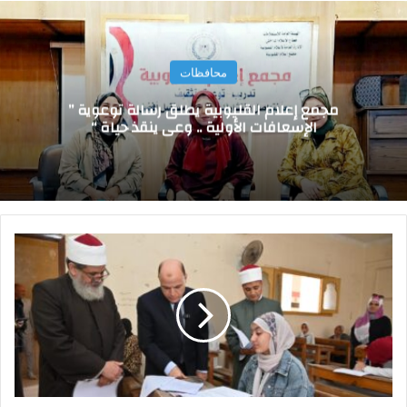
محافظات
مجمع إعلام القليوبية يطلق رسالة توعوية ”
الإسعافات الأولية .. وعي ينقذ حياة “
م
ح
ا
ف
ظ
ا
ل
غ
ر