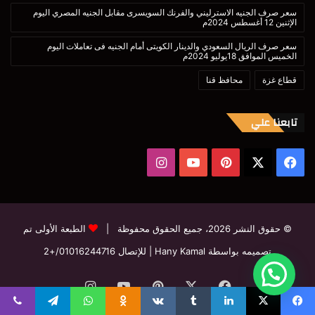
سعر صرف الجنيه الاسترليني والفرنك السويسرى مقابل الجنيه المصري اليوم
الإثنين 12 أغسطس 2024م
سعر صرف الريال السعودي والدينار الكويتى أمام الجنيه فى تعاملات اليوم
الخميس الموافق 18يوليو 2024م
قطاع غزة
محافظ قنا
تابعنا علي
‫X
فيسبوك
بينتيريست
‫YouTube
انستقرام
© حقوق النشر 2026، جميع الحقوق محفوظة |
الطبعة الأولى تم
تصميمه بواسطة Hany Kamal
| للإتصال
01016244716/+2
فيسبوك
‫X
بينتيريست
‫YouTube
انستقرام