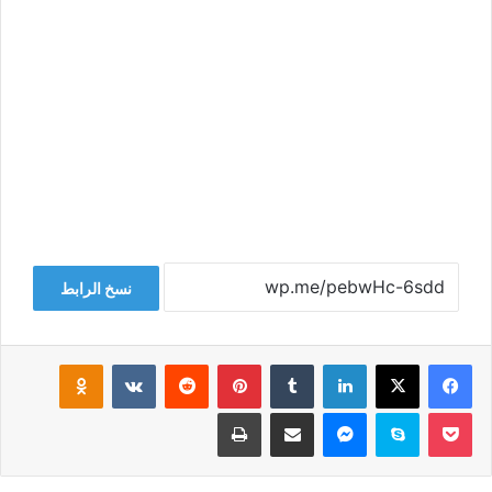
نسخ الرابط
فيسبوك
‫X
لينكدإن
‏Tumblr
بينتيريست
‏Reddit
‏VKontakte
Odnoklassniki
‫Pocket
سكايب
ماسنجر
مشاركة عبر البريد
طباعة