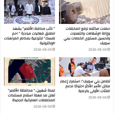
ل
ل
ش
ط
ه
ا
ا
ق
د
ة
ة
حملات مكثفه لرفع المخلفات
” نائب محافظ الأقصر” يشهد
و
وإزالة الإشغالات والتعديات
انطلاق فعاليات مبادرة ” احم
ا
ا
وتحسين مستوى الخدمات ببني
نفسك” للتوعية بمخاطر المراهنات
ل
ج
سويف
الإلكترونية
إ
ب
ع
و
2026-08-06
2026-08-06
د
ط
ا
ن
د
ي
ي
)
ة
ب
تضامن بني سويف”: استمرار إعمار
ا
ن
منازل الأسر الأكثر احتياجًا لدعم
ل
ق
لمدة شهرين..” محافظة الأقصر”
الفئات الأولى بالرعاية
أ
ا
تعلن مد مهلة استلام مستندات
ز
ب
2026-08-06
المخططات العمرانية الجديدة
ه
ة
2026-08-06
ر
ا
ي
ل