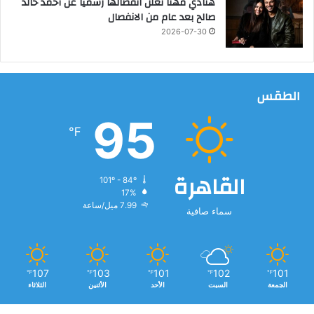
هنادي مهنا تعلن انفصالها رسميًا عن أحمد خالد
ا
صالح بعد عام من الانفصال
ل
2026-07-30
بً
ا
ي
ؤ
الطقس
د
و
95
ن
℉
ا
ل
ا
القاهرة
101º - 84º
م
17%
ت
7.99 ميل/ساعة
سماء صافية
ح
ا
ن
ا
ت
107
103
101
102
101
℉
℉
℉
℉
℉
د
الجمعة
السبت
الأحد
الأثنين
الثلاثاء
ا