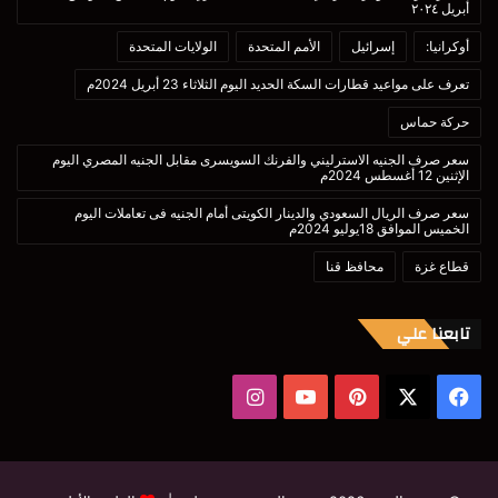
أبريل ٢٠٢٤
أوكرانيا:
إسرائيل
الأمم المتحدة
الولايات المتحدة
تعرف على مواعيد قطارات السكة الحديد اليوم الثلاثاء 23 أبريل 2024م
حركة حماس
سعر صرف الجنيه الاسترليني والفرنك السويسرى مقابل الجنيه المصري اليوم
الإثنين 12 أغسطس 2024م
سعر صرف الريال السعودي والدينار الكويتى أمام الجنيه فى تعاملات اليوم
الخميس الموافق 18يوليو 2024م
قطاع غزة
محافظ قنا
تابعنا علي
‫X
فيسبوك
بينتيريست
‫YouTube
انستقرام