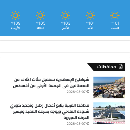
ق
ا
ل
د
109
105
103
101
101
℉
℉
℉
℉
℉
ك
السبت
الأحد
الأثنين
الثلاثاء
الأربعاء
ر
و
ر
و
ا
ل
محافظات
ه
ر
شواطئ الإسكندرية تستقبل مئات الآلاف من
م
المصطافين فى الجمعة الأولى من أغسطس
2026-08-07
محافظ الغربية يتابع أعمال إحلال وتجديد كوبري
شنودة الملاحي ويوجه بسرعة التنفيذ وتيسير
الحركة المرورية
2026-08-07