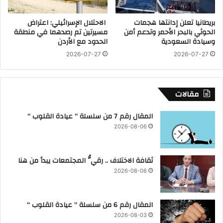
ا
ا
ل
ت
بريطانيا تعلن إدانتها هجمات
الاحتلال الإسرائيلي: اعتراض
أ
ا
الحوثي بالبحر الأحمر وتدعم أمن
مسيرتين تم رصدهما في منطقة
ر
ل
وسيادة السعودية
الحدود مع الأردن
ا
ص
ض
2026-07-27
2026-07-27
ر
ي
ف
ا
ا
ل
ل
مقالات
ز
ص
ر
ح
المقال رقم 7 من سلسلة ” عيادة القلوب “
ا
ي
2026-08-06
ع
ب
ي
ك
ة
ف
ثقافة الاختلاف .. رقيُّ المجتمعات يبدأ من هنا
و
ر
ا
ط
2026-08-06
ل
ه
ا
ر
م
م
المقال رقم 6 من سلسلة ” عيادة القلوب “
ل
س
2026-08-03
ا
ب