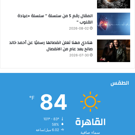
ك
ر
ش
المقال رقم 5 من سلسلة ” سلسلة «عيادة
ا
القلوب “
ح
2026-08-02
أ
ب
هنادي مهنا تعلن انفصالها رسميًا عن أحمد خالد
و
صالح بعد عام من الانفصال
ع
2026-07-30
و
ض
و
ن
الطقس
ا
ه
84
ي
℉
ا
ب
ب
القاهرة
101º - 83º
و
58%
ل
6.02 ميل/ساعة
سماء صافية
ا