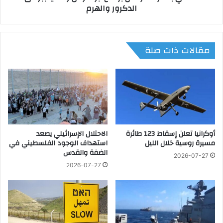
الدكرور والهرم
ت
ي
ع
ت
د
ا
ي
ب
مقالات ذات صلة
ب
ع
ا
م
ل
ع
ب
د
ن
ل
ا
ا
ء
ت
ا
ت
ل
أوكرانيا تعلن إسقاط 123 طائرة
الاحتلال الإسرائيلي يصعد
ن
مسيرة روسية خلال الليل
استهداف الوجود الفلسطيني في
م
ف
الضفة والقدس
خ
ي
2026-07-27
ا
ذ
2026-07-27
ل
م
ف
ش
ع
ر
ل
و
ى
ع