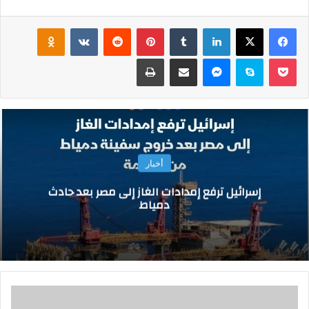
فيسبوك
‫X
لينكدإن
‏Tumblr
بينتيريست
‏Reddit
‏VKontakte
Odnoklassniki
‫Pocket
سكايب
ماسنجر
مشاركة عبر البريد
طباعة
أخبار
إسرائيل ترفع إمدادات الغاز إلى مصر بعد حادث
دمياط
م
ح