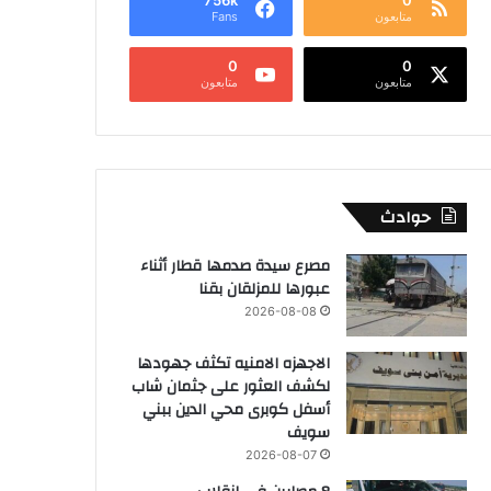
متابعون
Fans
0
0
متابعون
متابعون
حوادث
مصرع سيدة صدمها قطار أثناء
عبورها للمزلقان بقنا
2026-08-08
الاجهزه الامنيه تكثف جهودها
لكشف العثور على جثمان شاب
أسفل كوبرى محي الدين ببني
سويف
2026-08-07