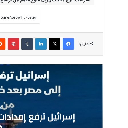
فيسبوك
‫X
لينكدإن
‏Tumblr
بينتيريست
شاركها
أق
0
إسرائيل ترفع إمدادات
د