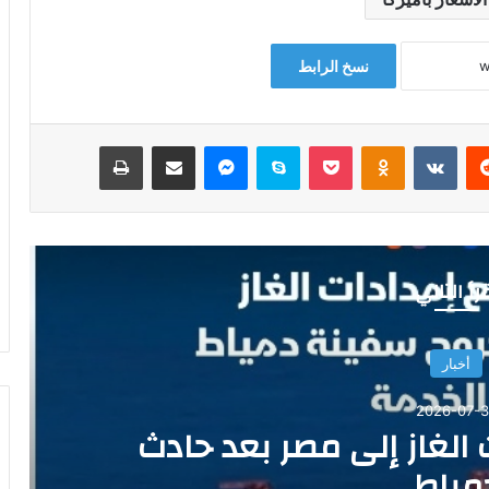
نسخ الرابط
‏Reddit
‏VKontakte
Odnoklassniki
‫Pocket
سكايب
ماسنجر
مشاركة عبر البريد
طباعة
رأ التالي
أخبار
2026-07-3
 الغاز إلى مصر بعد حادث
مياط