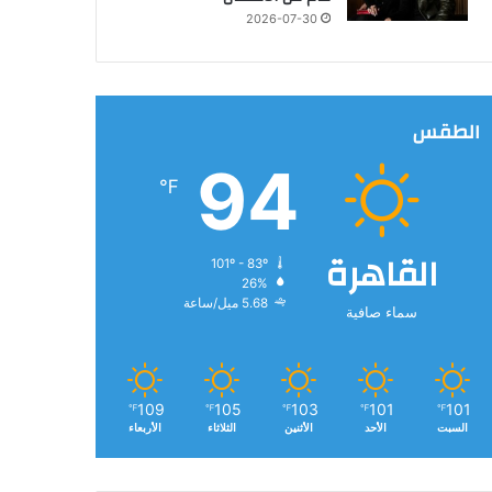
2026-07-30
الطقس
94
℉
القاهرة
101º - 83º
26%
5.68 ميل/ساعة
سماء صافية
109
105
103
101
101
℉
℉
℉
℉
℉
السبت
الأحد
الأثنين
الثلاثاء
الأربعاء