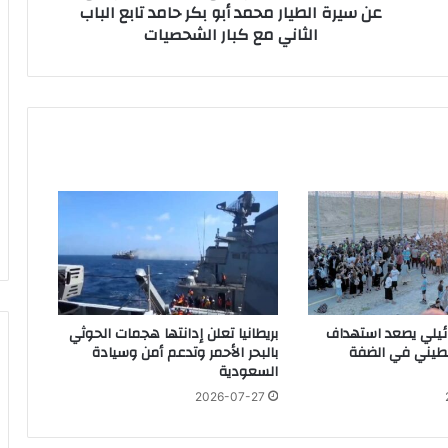
عن سيرة الطيار محمد أبو بكر حامد تابع الباب
م
نوب لبنان
الثاني مع كبار الشحصيات
ن
ة
ع
ش
ر
ة
م
ن
ك
ت
اف مفاوضات السلام مع روسيا
ا
ب
ط
ي
ا
رائيلي يصعد استهداف
بريطانيا تعلن إدانتها هجمات الحوثي
 حال اعتقاله خارج إسرائيل
ر
طيني في الضفة
بالبحر الأحمر وتدعم أمن وسيادة
ا
السعودية
ل
2026-07-27
ر
ئ