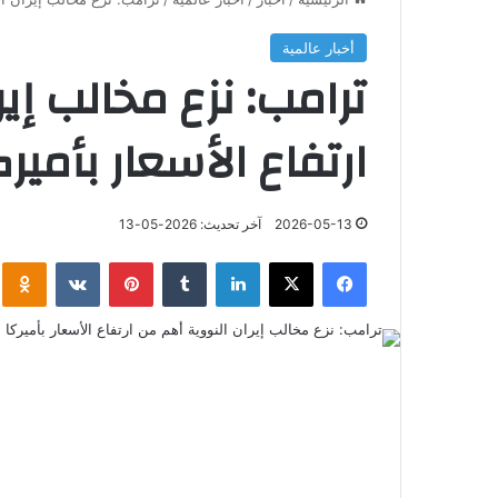
أخبار عالمية
ترامب: نزع مخالب إي
ارتفاع الأسعار بأميرك
2026-05-13
آخر تحديث: 2026-05-13
فيسبوك
‫X
لينكدإن
‏Tumblr
بينتيريست
‏VKontakte
klassniki