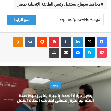
محافظ سوهاج يستقبل رئيس الطائفة الإنجيلية بمصر
نسخ الرابط
فيسبوك
‫X
لينكدإن
‏Tumblr
بينتيريست
‏Reddit
‏VKontakte
Odnoklassniki
‫Pocket
سكايب
ماسنجر
مشاركة عبر البريد
طباعة
صحة
وكيل وزارة الصحة بالجيزة يفاجئ مركز صحة
العمرانية بمرور مسائي لمتابعة انتظام العمل