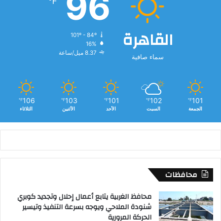
96
℉
القاهرة
101º - 84º
16%
8.37 ميل/ساعة
سماء صافية
106
103
101
102
101
℉
℉
℉
℉
℉
الجمعة
السبت
الأحد
الأثنين
الثلاثاء
محافظات
محافظ الغربية يتابع أعمال إحلال وتجديد كوبري
شنودة الملاحي ويوجه بسرعة التنفيذ وتيسير
الحركة المرورية