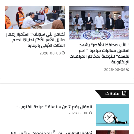
ت
آ
ع
ل
ق
ا
ي
ف
م
ا
تضامن بني سويف”: استمرار إعمار
ا
ل
منازل الأسر الأكثر احتياجًا لدعم
ل
م
” نائب محافظ الأقصر” يشهد
الفئات الأولى بالرعاية
ب
ت
انطلاق فعاليات مبادرة ” احم
ي
ط
2026-08-06
نفسك” للتوعية بمخاطر المراهنات
ط
و
الإلكترونية
ر
ع
2026-08-06
ى
ي
ب
ن
ش
ف
ر
ي
مقالات
ق
"
ا
ش
المقال رقم 7 من سلسلة ” عيادة القلوب “
ل
ب
2026-08-06
ن
ا
ي
ب
ل
ب
ثقافة الاختلاف .. رقيُّ المجتمعات يبدأ من هنا