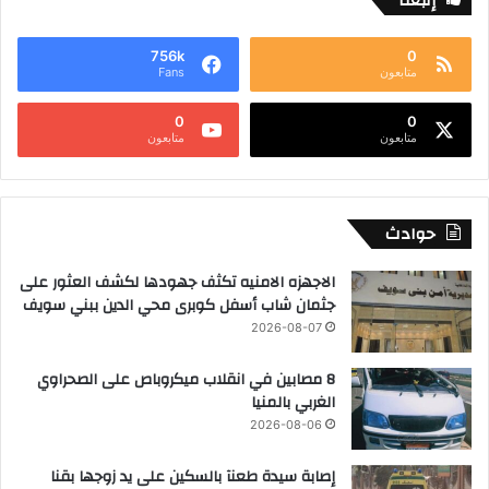
إتبعنا
756k
0
متابعون
Fans
0
0
متابعون
متابعون
حوادث
الاجهزه الامنيه تكثف جهودها لكشف العثور على
جثمان شاب أسفل كوبرى محي الدين ببني سويف
2026-08-07
8 مصابين في انقلاب ميكروباص على الصحراوي
الغربي بالمنيا
2026-08-06
إصابة سيدة طعنآ بالسكين على يد زوجها بقنا