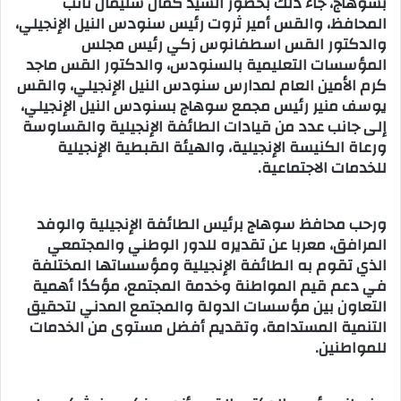
بسوهاج، جاء ذلك بحضور السيد كمال سليمان نائب
المحافظ، والقس أمير ثروت رئيس سنودس النيل الإنجيلي،
والدكتور القس اسطفانوس زكي رئيس مجلس
المؤسسات التعليمية بالسنودس، والدكتور القس ماجد
كرم الأمين العام لمدارس سنودس النيل الإنجيلي، والقس
يوسف منير رئيس مجمع سوهاج بسنودس النيل الإنجيلي،
إلى جانب عدد من قيادات الطائفة الإنجيلية والقساوسة
ورعاة الكنيسة الإنجيلية، والهيئة القبطية الإنجيلية
للخدمات الاجتماعية.
ورحب محافظ سوهاج برئيس الطائفة الإنجيلية والوفد
المرافق، معربا عن تقديره للدور الوطني والمجتمعي
الذي تقوم به الطائفة الإنجيلية ومؤسساتها المختلفة
في دعم قيم المواطنة وخدمة المجتمع، مؤكدًا أهمية
التعاون بين مؤسسات الدولة والمجتمع المدني لتحقيق
التنمية المستدامة، وتقديم أفضل مستوى من الخدمات
للمواطنين.