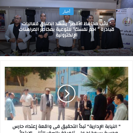
أخبار
” نائب محافظ الأقصر” يشهد انطلاق فعاليات
مبادرة ” احم نفسك” للتوعية بمخاطر المراهنات
الإلكترونية
"
ا
ل
ن
ي
ا
ب
ة
ا
" النيابة الإدارية" تبدأ التحقيق فى واقعة إعتداء حارس
ل
مدرسة بسوهاج على تلميذة بالصف الثانى الإبتدائي
إ