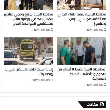
ق
ا
ع
ء
ة
محافظ البحيرة يعقد اللقاء الدورى
محافظ الجيزة يفتتح وحدتي مناظير
س
مع أعضاء مجلسي النواب
الجهاز الهضمي ورعاية القلب
إ
و
والشيوخ
بمستشفى الحوامدية العام
ع
ر
ت
خ
2026-08-05
2026-08-05
د
ر
ا
س
ء
ا
ح
ن
ا
ي
ر
و
س
ت
محافظة الجيزة تضبط 8 أطنان من
إصابة سيدة طعنآ بالسكين على يد
م
ب
اللحوم والأحشاء الفاسدة
زوجها بقنا
د
ط
بالعمرانية
ر
2026-08-05
ي
2026-08-05
س
ن
ة
ع
ب
ا
س
ج
مقالات
و
ل