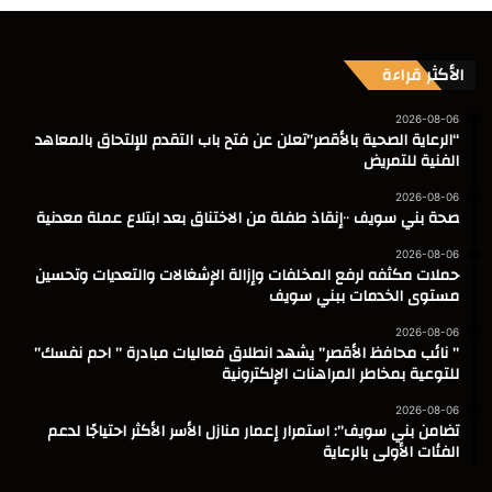
الأكثر قراءة
2026-08-06
“الرعاية الصحية بالأقصر”تعلن عن فتح باب التقدم للإلتحاق بالمعاهد
الفنية للتمريض
2026-08-06
صحة بني سويف ٠٠إنقاذ طفلة من الاختناق بعد ابتلاع عملة معدنية
2026-08-06
حملات مكثفه لرفع المخلفات وإزالة الإشغالات والتعديات وتحسين
مستوى الخدمات ببني سويف
2026-08-06
” نائب محافظ الأقصر” يشهد انطلاق فعاليات مبادرة ” احم نفسك”
للتوعية بمخاطر المراهنات الإلكترونية
2026-08-06
تضامن بني سويف”: استمرار إعمار منازل الأسر الأكثر احتياجًا لدعم
الفئات الأولى بالرعاية