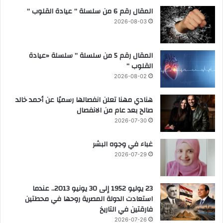
ه
ل
المقال رقم 6 من سلسلة ” عيادة القلوب “
ا
ت
2026-08-03
ج
ر
ع
ع
ل
ة
المقال رقم 5 من سلسلة ” سلسلة «عيادة
ى
ع
القلوب “
ت
ز
ل
ب
2026-08-02
م
ة
ي
ا
هنادي مهنا تعلن انفصالها رسميًا عن أحمد خالد
ذ
ل
صالح بعد عام من الانفصال
ة
ب
2026-07-30
ب
ي
ا
ض
غباء في وجوه البشر
ل
ا
2026-07-29
ص
ء
ف
و
ا
ي
23 يوليو 1952 إلى 30 يونيو 2013.. عندما
ل
ؤ
استعادت الدولة المصرية روحها في محطتين
ث
ك
فارقتين في التاريخ
ا
د
2026-07-26
ن
: