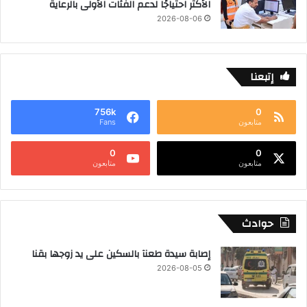
الأكثر احتياجًا لدعم الفئات الأولى بالرعاية
2026-08-06
إتبعنا
756k
0
متابعون
Fans
0
0
متابعون
متابعون
حوادث
إصابة سيدة طعنآ بالسكين على يد زوجها بقنا
2026-08-05