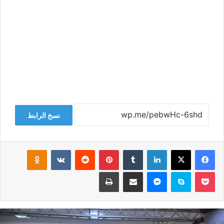
نسخ الرابط
فيسبوك
‫X
لينكدإن
‏Tumblr
بينتيريست
‏Reddit
‏VKontakte
Odnoklassniki
‫Pocket
سكايب
ماسنجر
مشاركة عبر البريد
طباعة