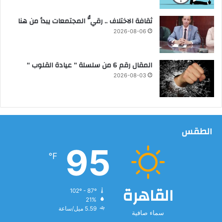
ق
ا
ثقافة الاختلاف .. رقيُّ المجتمعات يبدأ من هنا
ل
2026-08-06
س
و
د
المقال رقم 6 من سلسلة ” عيادة القلوب “
ا
2026-08-03
ء
ف
ى
ا
ل
الطقس
ا
س
95
ك
℉
ن
د
ر
القاهرة
102º - 87º
ي
21%
ه
5.59 ميل/ساعة
سماء صافية