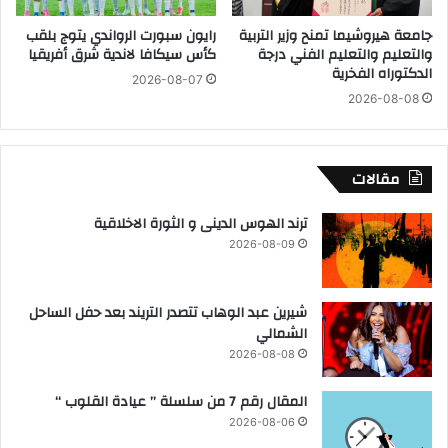
ي
د
جامعة هيروشيما تمنح وزير التربية
رايون سبورت الرواندي يتوج بلقب
ا
ع
والتعليم والتعليم الفني درجة
كأس سيكافا لاندية شرق أفريقيا
ح
م
الدكتوراه الفخرية
2026-08-07
ة
ة
2026-08-08
ق
ب
ل
ت
مقالات
ه
ر
ترند الهوس الدينى و الثورة الاخلاقية
ي
2026-08-09
ب
ه
ا
شيرين عبد الوهاب تتصدر التريند بعد حفل الساحل
ا
الشمالي
ل
2026-08-08
ى
ا
المقال رقم 7 من سلسلة ” عيادة القلوب “
ل
س
2026-08-06
و