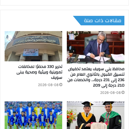
ي
ر
ة
ة
.
م
مقالات ذات صلة
م
ن
ق
ا
ت
ل
ر
م
ح
و
ا
ا
ت
د
ع
ا
تحرير 330 محضرًا لمخالفات
ا
محافظ بني سويف يعتمد تخفيض
ل
تموينية وبيئية وصحية ببنى
تنسيق القبول بالثانوي العام من
ج
ب
سويف
236 إلى 231 درجة،.. والخدمات من
ل
ت
210 درجة إلى 209
2026-08-08
ة
ر
ل
و
2026-08-08
د
ل
ع
ي
م
ة
ا
ا
ل
ل
س
م