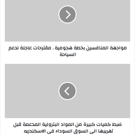
ا
ج
ه
ة
ا
ل
م
مواجهة المنافسين بخطة هجومية . مقترحات عاجلة لدعم
ن
السياحة
ا
ف
س
ض
ي
ب
ن
ط
ب
ك
خ
م
ط
ي
ة
ا
ه
ت
ج
ك
ضبط كميات كبيرة من المواد البترولية المدعمة قبل
و
ب
تهريبها الى السوق السوداء فى الاسكندريه
م
ي