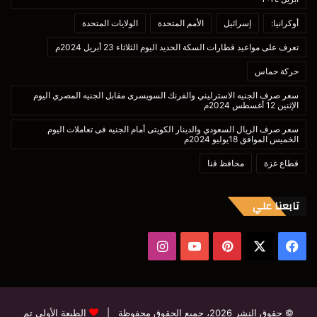
أوكرانيا:
إسرائيل
الأمم المتحدة
الولايات المتحدة
تعرف على مواعيد قطارات السكة الحديد اليوم الثلاثاء 23 أبريل 2024م
حركة حماس
سعر صرف الجنيه الاسترليني والفرنك السويسرى مقابل الجنيه المصري اليوم
الإثنين 12 أغسطس 2024م
سعر صرف الريال السعودي والدينار الكويتى أمام الجنيه فى تعاملات اليوم
الخميس الموافق 18يوليو 2024م
قطاع غزة
محافظ قنا
تابعنا علي
‫X
فيسبوك
بينتيريست
‫YouTube
انستقرام
© حقوق النشر 2026، جميع الحقوق محفوظة |
الطبعة الأولى تم