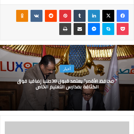
فيسبوك
‫X
لينكدإن
‏Tumblr
بينتيريست
‏Reddit
‏VKontakte
Odnoklassniki
‫Pocket
سكايب
ماسنجر
مشاركة عبر البريد
طباعة
أخبار
” محافظ الأقصر” يعتمد قبول 38طلبا إضافيا فوق
الكثافة بمدارس التعليم الخاص
م
و