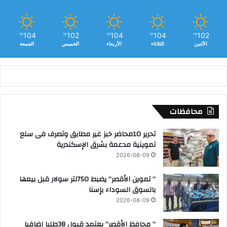
104
102
104
104
102
℉
℉
℉
℉
℉
الأثنين
الثلاثاء
الأربعاء
الخميس
الجمعة
محافظات
تحرير 10محاضر خبز غير مطابق وتصرف فى سلع
تموينية مدعمة بشرق الإسكندرية
2026-08-09
” تموين الأقصر” يضبط 750لتر سولار قبل بيعها
بالسوق السوداء بإسنا
2026-08-09
” محافظ الأقصر” يعتمد قبول 38طلبا إضافيا