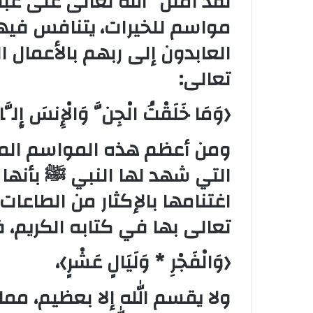
لقد امتنَّ الله تعالى على ع
مواسم للخيرات، يتنافس فيها
العابدون إلى ربهم بالأعمال ا
تعالى:
﴿وَمَا خَلَقْتُ الْجِنَّ وَالْإِنسَ إِلَّا 
ومن أعظم هذه المواسم المبا
التي شهد لها النبي ﷺ بأنها أ
اغتنامها بالإكثار من الطاعات
تعالى بها في كتابه الكريم، 
﴿وَالْفَجْرِ * وَلَيَالٍ عَشْرٍ﴾،
ولا يقسم الله إلا بعظيم، مم