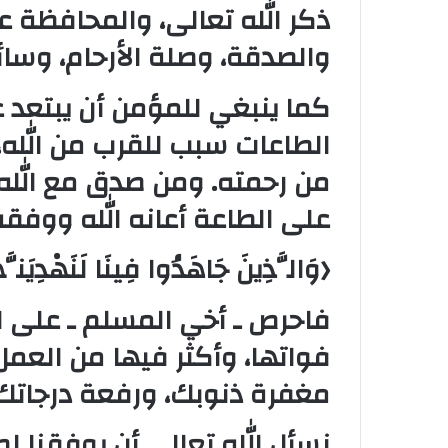
ذكر الله تعالى، والمحافظة عل
والصدقة، وصلة الأرحام، وسائر 
كما ينبغي للمؤمن أن يبتعد 
الطاعات سبب للقرب من الله،
من رحمته. ومن صدق مع الله
على الطاعة أعانه الله ووفقه
﴿وَالَّذِينَ جَاهَدُوا فِينَا لَنَهْدِيَنَّه
فاحرص ـ أخي المسلم ـ على اغ
فواتها، وأكثر فيها من العمل
مغفرة ذنوبك، ورفعة درجاتك،
نسأل الله تعالى أن يوفقنا لط