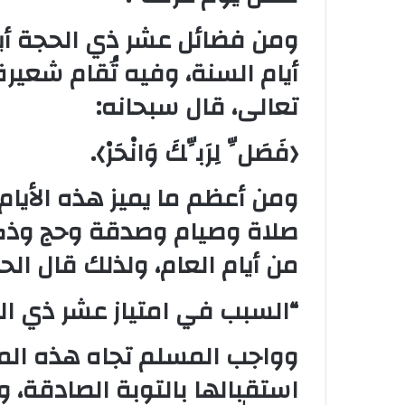
ومن فضائل عشر ذي الحجة أيضً
أيام السنة، وفيه تُقام شعيرة ا
تعالى، قال سبحانه:
﴿فَصَلِّ لِرَبِّكَ وَانْحَرْ﴾.
ومن أعظم ما يميز هذه الأيام
صلاة وصيام وصدقة وحج وذكر
من أيام العام، ولذلك قال الح
“السبب في امتياز عشر ذي الح
وواجب المسلم تجاه هذه الم
استقبالها بالتوبة الصادقة، و