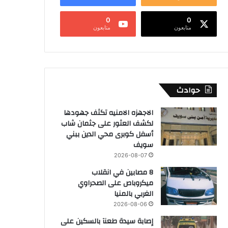
0
0
متابعون
متابعون
حوادث
الاجهزه الامنيه تكثف جهودها
لكشف العثور على جثمان شاب
أسفل كوبرى محي الدين ببني
سويف
2026-08-07
8 مصابين في انقلاب
ميكروباص على الصحراوي
الغربي بالمنيا
2026-08-06
إصابة سيدة طعنآ بالسكين على