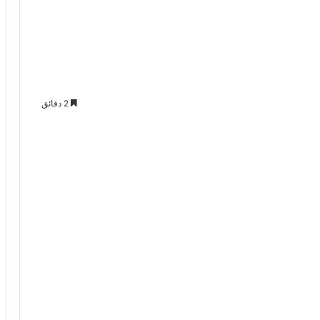
2 دقائق
Odno