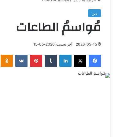
دين
مُواسمُ الطاعات
2026-05-15
آخر تحديث: 2026-05-15
فيسبوك
‫X
لينكدإن
‏Tumblr
بينتيريست
‏VKontakte
klassniki