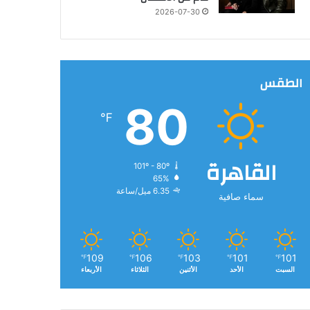
2026-07-30
الطقس
80
℉
القاهرة
101º - 80º
65%
6.35 ميل/ساعة
سماء صافية
109
106
103
101
101
℉
℉
℉
℉
℉
السبت
الأحد
الأثنين
الثلاثاء
الأربعاء