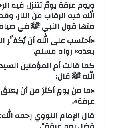
ويوم عرفة يومٌ تتنزل فيه الر
الله فيه الرقاب من النار، وق
منها قول النبي ﷺ في صيامه 
«أحتسب على الله أن يُكفِّر ا
بعده» رواه مسلم.
كما قالت أم المؤمنين السيد
الله ﷺ قال:
«ما من يومٍ أكثرَ من أن يعتقَ ا
عرفة».
قال الإمام النووي رحمه الله:
فضل يوم عرفة”.