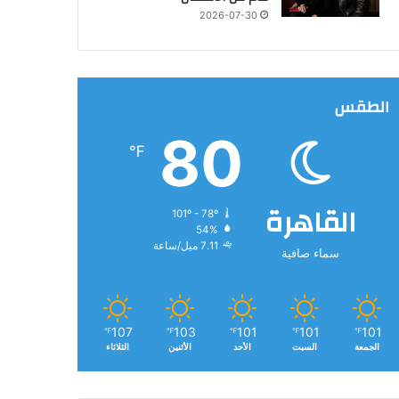
2026-07-30
الطقس
80
℉
القاهرة
101º - 78º
54%
7.11 ميل/ساعة
سماء صافية
107
103
101
101
101
℉
℉
℉
℉
℉
الجمعة
السبت
الأحد
الأثنين
الثلاثاء