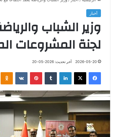
أخبار
وزير الشباب والرياضة
لجنة المشروعات ال
2026-05-20
آخر تحديث: 2026-05-20
فيسبوك
‫X
لينكدإن
‏Tumblr
بينتيريست
‏VKontakte
klassniki