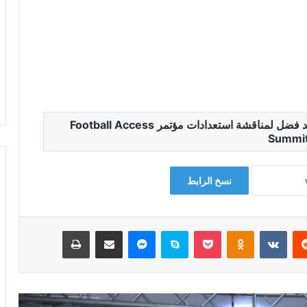
وزير الشباب والرياضة يعقد اجتماعًا مع محمد فضل لمناقشة استعدادات مؤتمر Football Access
Summi
نسخ الرابط
‏Reddit
‏VKontakte
Odnoklassniki
‫Pocket
سكايب
ماسنجر
مشاركة عبر البريد
طباعة