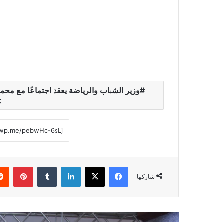
t
فيسبوك
‫X
لينكدإن
‏Tumblr
بينتيريست
شاركها