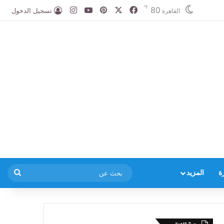
℉
80
‫X
فيسبوك
بينتيريست
‫YouTube
انستقرام
تسجيل الدخول
القاهرة
بحث
ة
المزيد
عن