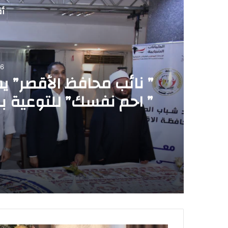
أق
06
” نائب محافظ الأقصر” ي
” احم نفسك” للتوعية بم
2026-08-06
2026-08-06