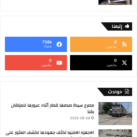
إتبعنا
756k
0
متابعون
Fans
0
0
متابعون
متابعون
حوادث
مصرع سيدة صدمها قطار أثناء عبورها للمزلقان
بقنا
2026-08-08
الاجهزه الامنيه تكثف جهودها لكشف العثور على