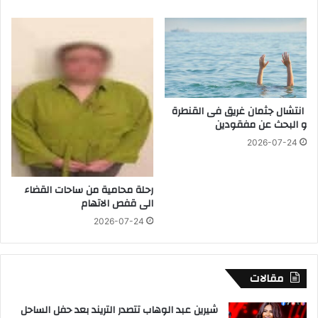
م
ي
ر
و
ن
ا
ح
انتشال جثمان غريق فى القنطرة
ت
و البحث عن مفقودين
ف
2026-07-24
ا
ل
ه
رحلة محامية من ساحات القضاء
ا
الى قفص الاتهام
ب
ا
2026-07-24
ل
ع
ي
مقالات
د
ا
شيرين عبد الوهاب تتصدر التريند بعد حفل الساحل
ل