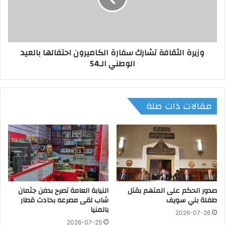
ل
ا
م
ل
ر
ث
ة
ق
وزيرة الثقافة تشارك سفارة الكاميرون احتفالها بالعيد
ا
ا
الوطني الـ54
ل
ف
1
ة
5
ت
ف
ش
مقالات ذات صلة
ى
ا
ت
ر
ا
ك
ر
س
ي
ف
خ
ا
ه
ر
ة
صدور الحكم على المتهم بقتل
النيابة العامة تصرح بدفن جثمان
ا
طفلة بني سويف
شاب لقى مصرعه بحادث قطار
ل
بالمنيا
ك
2026-07-26
ا
2026-07-25