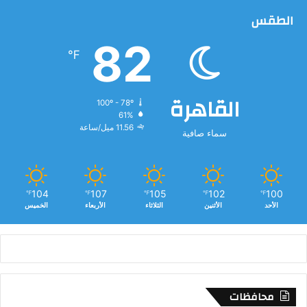
الطقس
82
℉
القاهرة
100º - 78º
61%
11.56 ميل/ساعة
سماء صافية
104
107
105
102
100
℉
℉
℉
℉
℉
الأحد
الأثنين
الثلاثاء
الأربعاء
الخميس
محافظات