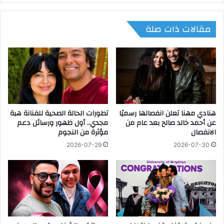
ا
ر
ب
ي
مقالات ذات صلة
ف
ة
ي
ي
أ
س
و
ت
ل
ق
أ
ب
ي
ل
ا
ع
هنادي مهنا تعلن انفصالها رسميًا
تطورات الحالة الصحية للفنانة هبة
م
د
عن أحمد خالد صالح بعد عام من
مجدي.. أول ظهور ورسائل دعم
ع
د
الانفصال
مؤثرة من النجوم
ي
م
د
ن
2026-07-29
2026-07-30
ا
ا
ل
ل
أ
م
ض
ه
ح
ن
ى
ئ
ي