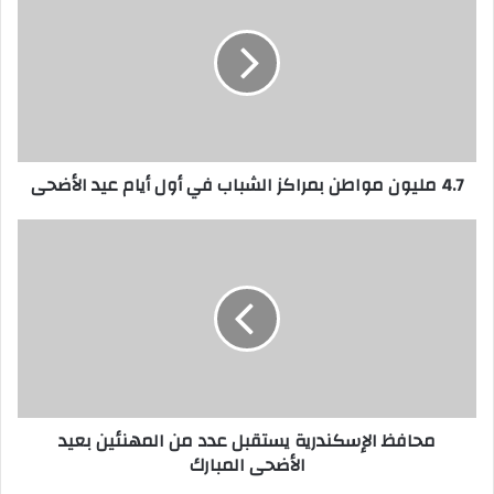
7
م
ل
ي
و
ن
م
4.7 مليون مواطن بمراكز الشباب في أول أيام عيد الأضحى
و
ا
ط
م
ن
ح
ب
ا
م
ف
ر
ظ
ا
ا
ك
ل
ز
إ
ا
س
محافظ الإسكندرية يستقبل عدد من المهنئين بعيد
ل
ك
الأضحى المبارك
ش
ن
ب
د