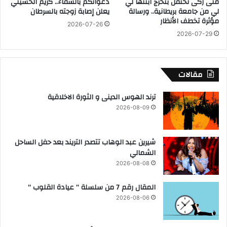
منى زكى تحتفل بتخرج ابنتها لي
دعواتكم بالشفاء.. كريم الحسيني
ن
لي من جامعة بريطانية.. ورسالة
يعلن إصابة زوجته بالسرطان
ب
مؤثرة تخطف الأنظار
2026-07-26
ع
2026-07-29
ي
د
ا
ل
مقالات
أ
ض
ترند الهوس الدينى و الثورة الاخلاقية
ح
2026-08-09
ى
ا
ل
شيرين عبد الوهاب تتصدر التريند بعد حفل الساحل
م
الشمالي
ب
ا
2026-08-08
ر
ك
المقال رقم 7 من سلسلة ” عيادة القلوب “
2026-08-06