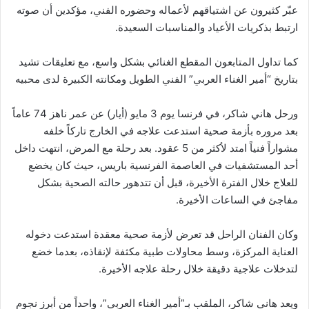
عبّر كثيرون عن اشتياقهم لأعماله وحضوره الفني، مؤكدين أن صوته
ارتبط بذكريات الأعياد والمناسبات السعيدة.
كما تداول المتابعون المقطع الغنائي بشكل واسع، مع تعليقات تشيد
بتاريخ “أمير الغناء العربي” الفني الطويل ومكانته الكبيرة لدى محبيه
ورحل هاني شاكر، في فرنسا يوم 3 مايو (أيار) عن عمر ناهز 74 عاماً
بعد مروره بأزمة صحية استدعت علاجه في الخارج تاركاً خلفه
مشواراً فنياً امتد لأكثر من 5 عقود. بعد رحلة مع المرض، انتهت داخل
أحد المستشفيات في العاصمة الفرنسية باريس، حيث كان يخضع
للعلاج خلال الفترة الأخيرة، قبل أن تتدهور حالته الصحية بشكل
مفاجئ في الساعات الأخيرة.
وكان الفنان الراحل قد تعرض لأزمة صحية معقدة استدعت دخوله
العناية المركزة، وسط محاولات طبية مكثفة لإنقاذه، بعدما خضع
لتدخلات علاجية دقيقة خلال رحلة علاجه الأخيرة.
ويعد هاني شاكر، الملقب بـ”أمير الغناء العربي”، واحداً من أبرز نجوم