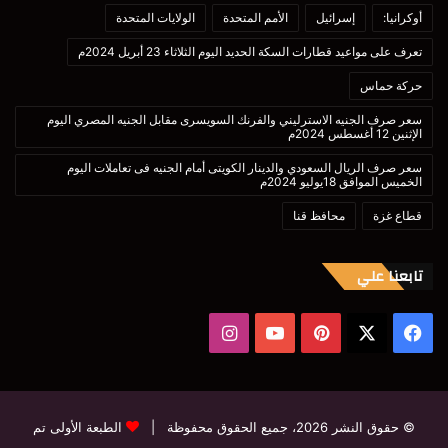
أوكرانيا:
إسرائيل
الأمم المتحدة
الولايات المتحدة
تعرف على مواعيد قطارات السكة الحديد اليوم الثلاثاء 23 أبريل 2024م
حركة حماس
سعر صرف الجنيه الاسترليني والفرنك السويسرى مقابل الجنيه المصري اليوم
الإثنين 12 أغسطس 2024م
سعر صرف الريال السعودي والدينار الكويتى أمام الجنيه فى تعاملات اليوم
الخميس الموافق 18يوليو 2024م
قطاع غزة
محافظ قنا
تابعنا علي
‫X
فيسبوك
بينتيريست
‫YouTube
انستقرام
© حقوق النشر 2026، جميع الحقوق محفوظة |
الطبعة الأولى تم