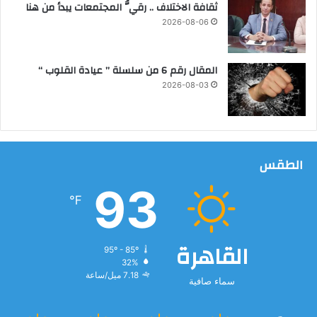
ثقافة الاختلاف .. رقيُّ المجتمعات يبدأ من هنا
2026-08-06
المقال رقم 6 من سلسلة ” عيادة القلوب “
2026-08-03
الطقس
93
℉
القاهرة
95º - 85º
32%
7.18 ميل/ساعة
سماء صافية