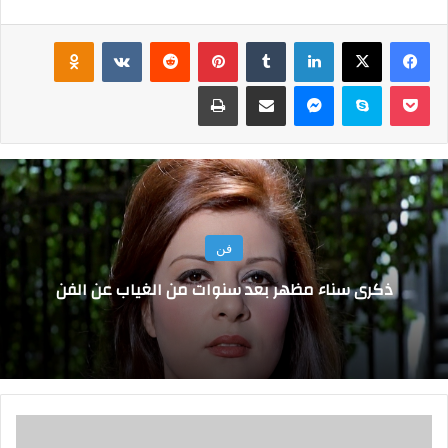
فيسبوك
‫X
لينكدإن
‏Tumblr
بينتيريست
‏Reddit
‏VKontakte
Odnoklassniki
‫Pocket
سكايب
ماسنجر
مشاركة عبر البريد
طباعة
فن
ذكرى سناء مظهر بعد سنوات من الغياب عن الفن
4
.